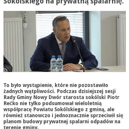
Sokólskiego na prywatną spalarnię.
To było wystąpienie, które nie pozostawiło
żadnych wątpliwości. Podczas dzisiejszej sesji
Rady Gminy Nowy Dwór starosta sokólski
Piotr
Rećko
nie tylko podsumował wieloletnią
współpracę Powiatu Sokólskiego z gminą, ale
również stanowczo i jednoznacznie sprzeciwił się
planom budowy prywatnej spalarni odpadów na
terenie gminy.