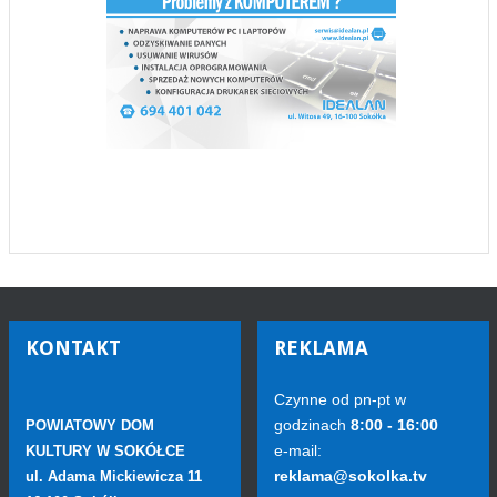
KONTAKT
REKLAMA
Czynne od pn-pt w
godzinach
8:00 - 16:00
POWIATOWY DOM
e-mail:
KULTURY W SOKÓŁCE
reklama@sokolka.tv
ul. Adama Mickiewicza 11