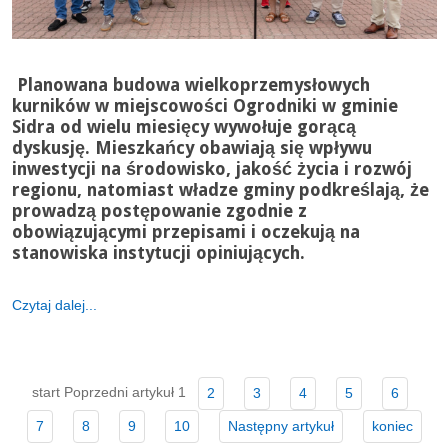
Planowana budowa wielkoprzemysłowych
kurników w miejscowości Ogrodniki w gminie
Sidra od wielu miesięcy wywołuje gorącą
dyskusję. Mieszkańcy obawiają się wpływu
inwestycji na środowisko, jakość życia i rozwój
regionu, natomiast władze gminy podkreślają, że
prowadzą postępowanie zgodnie z
obowiązującymi przepisami i oczekują na
stanowiska instytucji opiniujących.
Czytaj dalej...
start
Poprzedni artykuł
1
2
3
4
5
6
7
8
9
10
Następny artykuł
koniec