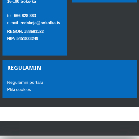
16-100 Sokółka
tel:
666 828 883
e-mail:
redakcja@sokolka.tv
REGON: 388681522
NIP: 5451823249
REGULAMIN
Regulamin portalu
Pliki cookies