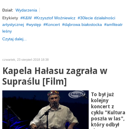
Dział:
Wydarzenia
Etykiety
K&W
Krzysztof Woźniewicz
30lecie działalności
artystycznej
występ
Koncert
dąbrowa białostocka
amfiteatr
leśny
Czytaj dalej...
czwartek, 23 sierpień 2018 18:38
Kapela Hałasu zagrała w
Supraślu [Film]
To był już
kolejny
koncert z
cyklu "Kultura
poszła w las",
który odbył