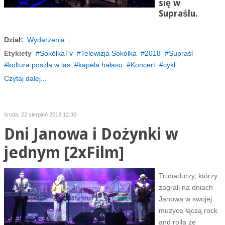
się w
Supraślu.
Dział:
Wydarzenia
Etykiety
SokółkaTv
Telewizja Sokółka
2018
Supraśl
kultura poszła w las
kapela hałasu
Koncert
cykl
Czytaj dalej...
środa, 22 sierpień 2018 12:30
Dni Janowa i Dożynki w
jednym [2xFilm]
Trubadurzy, którzy
zagrali na dniach
Janowa w swojej
muzyce łączą rock
and rolla ze