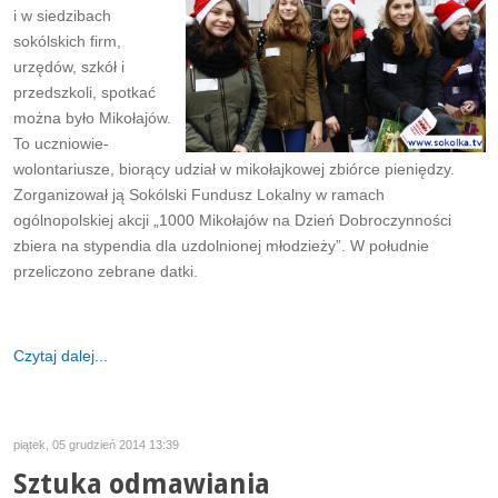
i w siedzibach
sokólskich firm,
urzędów, szkół i
przedszkoli, spotkać
można było Mikołajów.
To uczniowie-
wolontariusze, biorący udział w mikołajkowej zbiórce pieniędzy.
Zorganizował ją Sokólski Fundusz Lokalny w ramach
ogólnopolskiej akcji „1000 Mikołajów na Dzień Dobroczynności
zbiera na stypendia dla uzdolnionej młodzieży”. W południe
przeliczono zebrane datki.
Czytaj dalej...
piątek, 05 grudzień 2014 13:39
Sztuka odmawiania