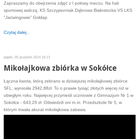
Zapraszamy do obejrzenia zdjęć z I połowy meczu. Na hali
sportowej walczą: KS Szczypiorniak Dąbrowa Białostocka VS LKS
"Jaćwingowie" Gołdap.
Czytaj dalej...
piątek, 05 grudzień 2014 16:13
Mikołajkowa zbiórka w Sokółce
Łączna kwota, którą zebrano w dzisiejszej mikołajkowej zbiórce
SFL, wyniosła 2942,88zł. To o prawie tysiąc złotych więcej niż w
ubiegłym roku. Najwięcej przynieśli uczniowie z Gimnazjum Nr 1 w
Sokółce - 643,29 zł. Odwiedzili oni m.in. Przedszkole Nr 5, w
którym trwała akurat mikołajkowa zabawa.