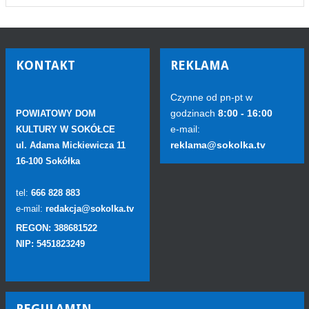
KONTAKT
REKLAMA
Czynne od pn-pt w
godzinach
8:00 - 16:00
POWIATOWY DOM
e-mail:
KULTURY W SOKÓŁCE
reklama@sokolka.tv
ul. Adama Mickiewicza 11
16-100 Sokółka
tel:
666 828 883
e-mail:
redakcja@sokolka.tv
REGON: 388681522
NIP: 5451823249
REGULAMIN