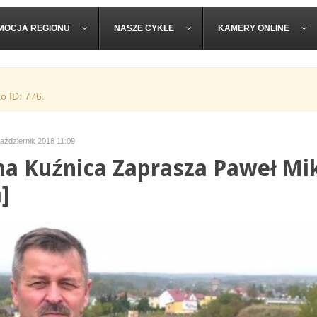
MOCJA REGIONU
NASZE CYKLE
KAMERY ONLINE
o ID: 776.
aździernik 2018 11:09
a Kuźnica Zaprasza Paweł Mik
]