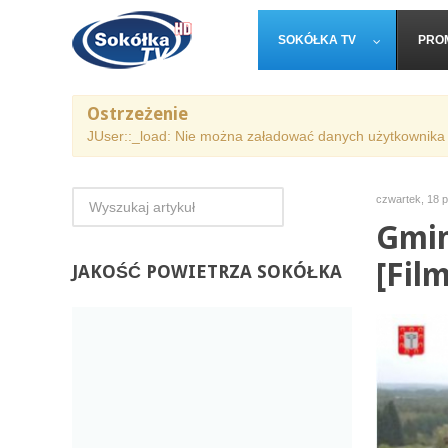
SOKÓŁKA TV
PRO
Ostrzeżenie
JUser::_load: Nie można załadować danych użytkownika 
czwartek, 18 p
Gmin
[Film
JAKOŚĆ
POWIETRZA SOKÓŁKA