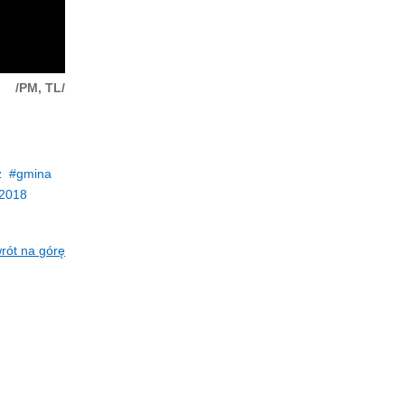
/PM, TL/
z
gmina
2018
rót na górę