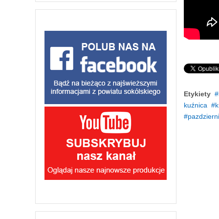
Etykiety
kuźnica
k
pazdziern