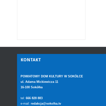
KONTAKT
POWIATOWY DOM KULTURY W SOKÓŁCE
ul. Adama Mickiewicza 11
16-100 Sokółka
tel:
666 828 883
e-mail:
redakcja@sokolka.tv