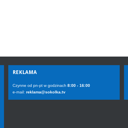
REKLAMA
Czynne od pn-pt w godzinach
8:00 - 16:00
e-mail:
reklama@sokolka.tv