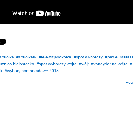
sokólka
sokólkatv
telewizjasokolka
spot wyborczy
pawel mikłas
uznica bialostocka
spot wyborczy wojta
wójt
kandydat na wójta
ik
wybory samorzadowe 2018
Pow