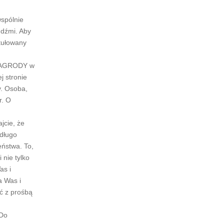
wspólnie
udźmi. Aby
tułowany
e NAGRODY w
j stronie
y. Osoba,
r. O
jcie, że
edługo
eństwa. To,
 nie tylko
as i
a Was i
ć z prośbą
 Do