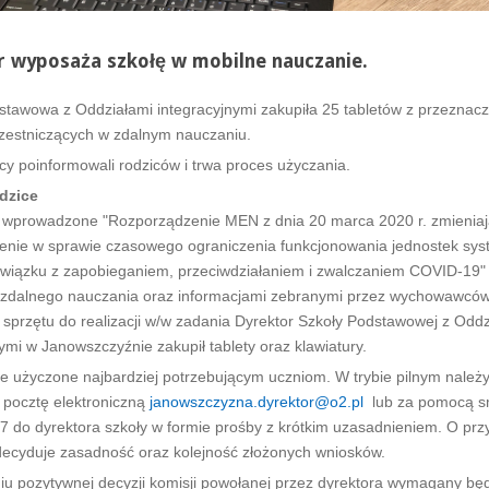
r wyposaża szkołę w mobilne nauczanie.
stawowa z Oddziałami integracyjnymi zakupiła 25 tabletów z przeznac
zestniczących w zdalnym nauczaniu.
 poinformowali rodziców i trwa proces użyczania.
dzice
 wprowadzone "Rozporządzenie MEN z dnia 20 marca 2020 r. zmienia
enie w sprawie czasowego ograniczenia funkcjonowania jednostek sy
związku z zapobieganiem, przeciwdziałaniem i zwalczaniem COVID-19"
i zdalnego nauczania oraz informacjami zebranymi przez wychowawcó
 sprzętu do realizacji w/w zadania Dyrektor Szkoły Podstawowej z Oddz
ymi w Janowszczyźnie zakupił tablety oraz klawiatury.
e użyczone najbardziej potrzebującym uczniom. W trybie pilnym należy
 pocztę elektroniczną
janowszczyzna.dyrektor@o2.pl
lub za pomocą sm
7 do dyrektora szkoły w formie prośby z krótkim uzasadnieniem. O prz
decyduje zasadność oraz kolejność złożonych wniosków.
iu pozytywnej decyzji komisji powołanej przez dyrektora wymagany bę