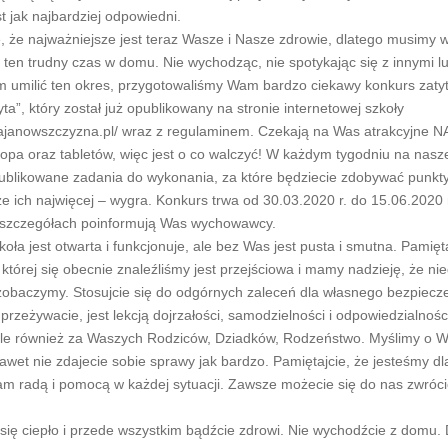
 jak najbardziej odpowiedni.
, że najważniejsze jest teraz Wasze i Nasze zdrowie, dlatego musimy 
ten trudny czas w domu. Nie wychodząc, nie spotykając się z innymi l
umilić ten okres, przygotowaliśmy Wam bardzo ciekawy konkurs zaty
ta”, który został już opublikowany na stronie internetowej szkoły
olajanowszczyzna.pl/ wraz z regulaminem. Czekają na Was atrakcyjn
topa oraz tabletów, więc jest o co walczyć! W każdym tygodniu na nasze
ublikowane zadania do wykonania, za które będziecie zdobywać punkt
ze ich najwięcej – wygra. Konkurs trwa od 30.03.2020 r. do 15.06.2020 
 szczegółach poinformują Was wychowawcy.
oła jest otwarta i funkcjonuje, ale bez Was jest pusta i smutna. Pamięta
 której się obecnie znaleźliśmy jest przejściowa i mamy nadzieję, że ni
zobaczymy. Stosujcie się do odgórnych zaleceń dla własnego bezpiecz
przeżywacie, jest lekcją dojrzałości, samodzielności i odpowiedzialności
 ale również za Waszych Rodziców, Dziadków, Rodzeństwo. Myślimy o W
awet nie zdajecie sobie sprawy jak bardzo. Pamiętajcie, że jesteśmy dl
m radą i pomocą w każdej sytuacji. Zawsze możecie się do nas zwróci
się ciepło i przede wszystkim bądźcie zdrowi. Nie wychodźcie z domu.