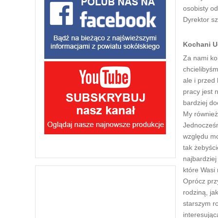
osobisty o
Dyrektor s
Kochani U
Za nami kol
chcielibyś
ale i prze
pracy jest 
bardziej d
My również
Jednocześn
względu mo
tak żebyśc
najbardzie
które Wasi
Oprócz prz
rodziną, ja
starszym ro
interesując