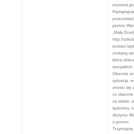
moment jest
Pamiętajcie
przeczekać 
pomóc Wam 
„Mały Erudy
http://szk
postaci lap
zostaną op
która zbier
wszystkich
Obecnie szk
sytuacja, w
znowu się 
co obecnie 
za siebie,
tęsknimy, n
służymy Wa
o pomoc.
Trzymajcie 