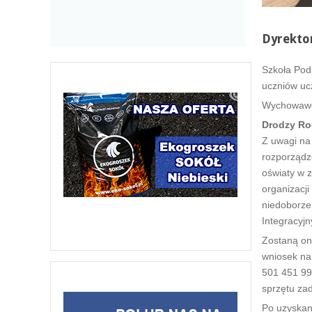
Dyrekto
Szkoła Pod
uczniów uc
Wychowawcy
Drodzy Ro
Z uwagi na
rozporządz
oświaty w 
organizacj
niedoborze
Integracyjn
Zostaną on
wniosek na
501 451 99
sprzętu za
Po uzyskan