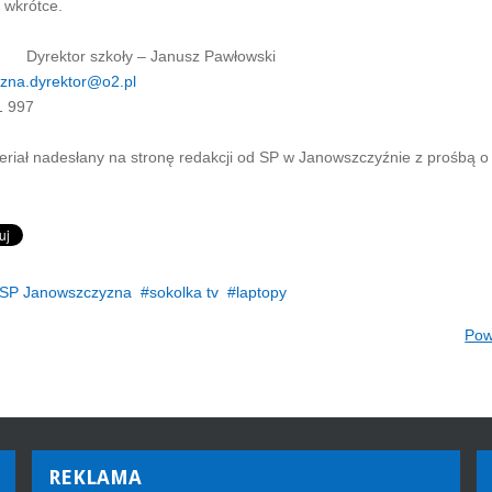
 wkrótce.
r szkoły – Janusz Pawłowski
zna.dyrektor@o2.pl
1 997
eriał nadesłany na stronę redakcji od SP w Janowszczyźnie z prośbą o 
SP Janowszczyzna
sokolka tv
laptopy
Pow
REKLAMA