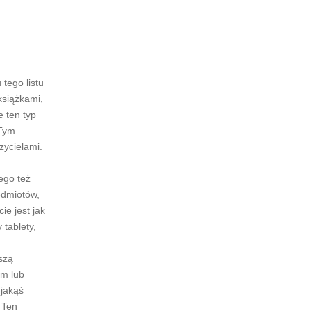
tego listu
książkami,
 ten typ
 Tym
ycielami.
ego też
edmiotów,
e jest jak
tablety,
szą
ym lub
 jakąś
 Ten