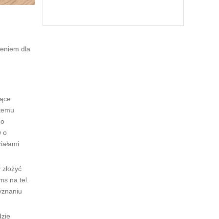
zeniem dla
jące
stemu
 o
w o
iałami
 złożyć
s na tel.
yznaniu
dzie