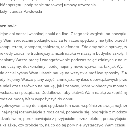
dbiór sprzętu i podpisanie stosownej umowy użyczenia.
zkoły- Janusz Pawłowski
czniowie
ejne dni naszej wspólnej nauki on-line. Z tego też względu na początku 
my Wam serdecznie podziękować za ten czas spędzony nie tylko przed 
d komputerem, laptopem, tabletem, telefonem. Zdajemy sobie sprawę, że
niekiedy znacznie trudniejszy a niżeli nauka w naszym budynku szkoły.
oceniamy Waszą pracę i zaangażowanie podczas zajęć zdalnych z naucz
 się uczymy, doskonalimy i podejmujemy nowe wyzwania, tak jak Wy.
ie chcielibyśmy Wam ułatwić naukę na wszystkie możliwe sposoby. Z t
dyfikujemy Wasze plany zajęć, zmniejszamy ilość obowiązkowych prz
ie mieli czas zarówno na naukę, jak i zabawę, która w obecnym momenci
j wskazana i pożądana. Dodatkowo, aby ułatwić Wam naukę zakupiliśmy 
 rodzice mogą Wam wypożyczyć do domu.
ygotowywania się do zajęć spędźcie ten czas wspólnie ze swoją najbliż
k najwięcej rozmawiajcie z rodzicami, pobawcie się, pograjcie z młodsz
dzeństwem, porozmawiajcie z przyjaciółmi przez telefon, przeczytajcie
ą książkę, czy zróbcie to, na co do tej pory nie wystarczyło Wam czasu.