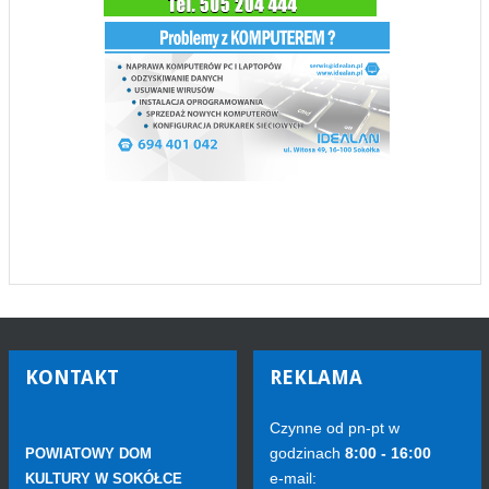
KONTAKT
REKLAMA
Czynne od pn-pt w
godzinach
8:00 - 16:00
POWIATOWY DOM
e-mail:
KULTURY W SOKÓŁCE