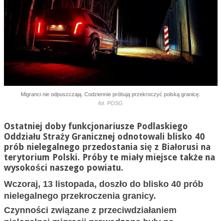
Migranci nie odpuszczają. Codziennie próbują przekroczyć polską granicę.
fot. POSG
Ostatniej doby funkcjonariusze Podlaskiego
Oddziału Straży Granicznej odnotowali blisko 40
prób nielegalnego przedostania się z Białorusi na
terytorium Polski. Próby te miały miejsce także na
wysokości naszego powiatu.
Wczoraj, 13 listopada, doszło do blisko 40 prób
nielegalnego przekroczenia granicy.
Czynności związane z przeciwdziałaniem