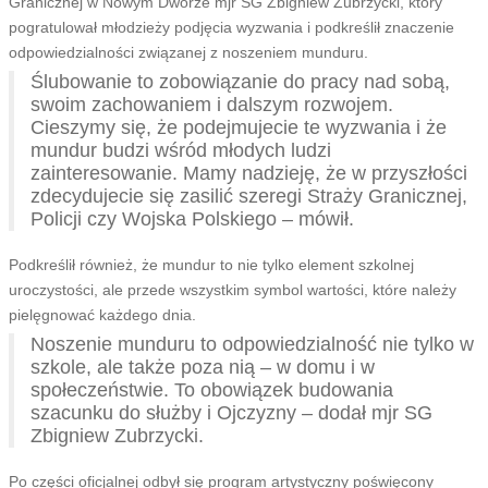
Granicznej w Nowym Dworze mjr SG Zbigniew Zubrzycki, który
pogratulował młodzieży podjęcia wyzwania i podkreślił znaczenie
odpowiedzialności związanej z noszeniem munduru.
Ślubowanie to zobowiązanie do pracy nad sobą,
swoim zachowaniem i dalszym rozwojem.
Cieszymy się, że podejmujecie te wyzwania i że
mundur budzi wśród młodych ludzi
zainteresowanie. Mamy nadzieję, że w przyszłości
zdecydujecie się zasilić szeregi Straży Granicznej,
Policji czy Wojska Polskiego – mówił.
Podkreślił również, że mundur to nie tylko element szkolnej
uroczystości, ale przede wszystkim symbol wartości, które należy
pielęgnować każdego dnia.
Noszenie munduru to odpowiedzialność nie tylko w
szkole, ale także poza nią – w domu i w
społeczeństwie. To obowiązek budowania
szacunku do służby i Ojczyzny – dodał mjr SG
Zbigniew Zubrzycki.
Po części oficjalnej odbył się program artystyczny poświęcony