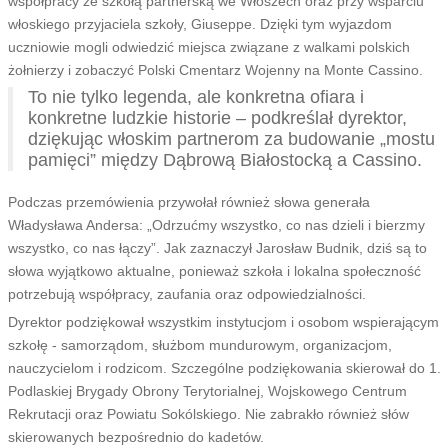
współpracy ze szkołą partnerską we Włoszech oraz przy wsparciu
włoskiego przyjaciela szkoły, Giuseppe. Dzięki tym wyjazdom
uczniowie mogli odwiedzić miejsca związane z walkami polskich
żołnierzy i zobaczyć Polski Cmentarz Wojenny na Monte Cassino.
To nie tylko legenda, ale konkretna ofiara i
konkretne ludzkie historie – podkreślał dyrektor,
dziękując włoskim partnerom za budowanie „mostu
pamięci” między Dąbrową Białostocką a Cassino.
Podczas przemówienia przywołał również słowa generała
Władysława Andersa: „Odrzućmy wszystko, co nas dzieli i bierzmy
wszystko, co nas łączy”. Jak zaznaczył Jarosław Budnik, dziś są to
słowa wyjątkowo aktualne, ponieważ szkoła i lokalna społeczność
potrzebują współpracy, zaufania oraz odpowiedzialności.
Dyrektor podziękował wszystkim instytucjom i osobom wspierającym
szkołę - samorządom, służbom mundurowym, organizacjom,
nauczycielom i rodzicom. Szczególne podziękowania skierował do 1.
Podlaskiej Brygady Obrony Terytorialnej, Wojskowego Centrum
Rekrutacji oraz Powiatu Sokólskiego. Nie zabrakło również słów
skierowanych bezpośrednio do kadetów.