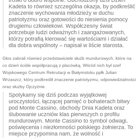
troski o dobro wspólne. Obchodzony dziś Dzień
Kadeta to również szczególna okazja, by podkreślić
znaczenie wychowania młodzieży w duchu
patriotyzmu oraz gotowości do niesienia pomocy
drugiemu człowiekowi. Współczesny świat
potrzebuje ludzi odważnych i zaangażowanych,
którzy potrafią kierować się wartościami i działać
dla dobra wspólnoty – napisał w liście starosta.
Głos zabrali również przedstawiciele służb mundurowych, które na
co dzień ściśle współpracują z placówką. Wśród nich był szef
Wojskowego Centrum Rekrutacji w Białymstoku ppłk Julian
Wrzaszcz, który podkreślił znaczenie patriotyzmu, odpowiedzialności
oraz służby Ojczyźnie.
Spotykamy się dziś podczas wyjątkowej
uroczystości, łączącej pamięć o bohaterach bitwy
pod Monte Cassino, obchody Dnia Kadeta oraz
ślubowanie uczniów klas pierwszych o profilu
mundurowym. Monte Cassino to symbol odwagi,
poświęcenia i niezłomności polskiego żołnierza. To
miejsce przypomina nam, że wolność i