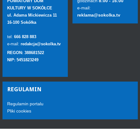
godzinach
8:00 - 16:00
POWIATOWY DOM
e-mail:
KULTURY W SOKÓŁCE
reklama@sokolka.tv
ul. Adama Mickiewicza 11
16-100 Sokółka
tel:
666 828 883
e-mail:
redakcja@sokolka.tv
REGON: 388681522
NIP: 5451823249
REGULAMIN
Regulamin portalu
Pliki cookies