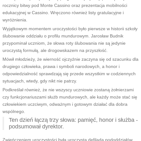
rocznicy bitwy pod Monte Cassino oraz prezentacja mobilności
edukacyjnej w Cassino. Wręczono również listy gratulacyjne i
wyróżnienia.
Wyjątkowym momentem uroczystości było pierwsze w historii szkoły
ślubowanie oddziału o profilu mundurowym. Jarosław Budnik
przypominał uczniom, że słowa roty ślubowania nie są jedynie
uroczystą formułą, ale drogowskazem na przyszłość.
Mówił młodzieży, że wierność ojczyźnie zaczyna się od szacunku dla
drugiego człowieka, prawa i symboli narodowych, a honor i
odpowiedzialność sprawdzają się przede wszystkim w codziennych
sytuacjach, wtedy, gdy nikt nie patrzy.
Podkreślał również, że nie wszyscy uczniowie zostaną żołnierzami
czy funkcjonariuszami służb mundurowych, ale każdy może stać się
człowiekiem uczciwym, odważnym i gotowym działać dla dobra
wspólnego.
Ten dzień łączą trzy słowa: pamięć, honor i służba -
podsumował dyrektor.
Zwieńczeniem uroczystości była uroczysta defilada pododdziałów.