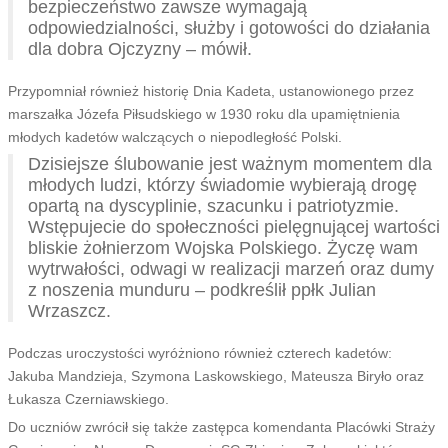
bezpieczeństwo zawsze wymagają
odpowiedzialności, służby i gotowości do działania
dla dobra Ojczyzny – mówił.
Przypomniał również historię Dnia Kadeta, ustanowionego przez
marszałka Józefa Piłsudskiego w 1930 roku dla upamiętnienia
młodych kadetów walczących o niepodległość Polski.
Dzisiejsze ślubowanie jest ważnym momentem dla
młodych ludzi, którzy świadomie wybierają drogę
opartą na dyscyplinie, szacunku i patriotyzmie.
Wstępujecie do społeczności pielęgnującej wartości
bliskie żołnierzom Wojska Polskiego. Życzę wam
wytrwałości, odwagi w realizacji marzeń oraz dumy
z noszenia munduru – podkreślił ppłk Julian
Wrzaszcz.
Podczas uroczystości wyróżniono również czterech kadetów:
Jakuba Mandzieja, Szymona Laskowskiego, Mateusza Biryło oraz
Łukasza Czerniawskiego.
Do uczniów zwrócił się także zastępca komendanta Placówki Straży