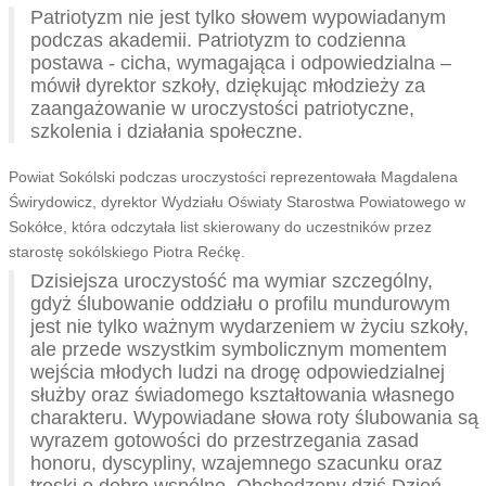
Patriotyzm nie jest tylko słowem wypowiadanym
podczas akademii. Patriotyzm to codzienna
postawa - cicha, wymagająca i odpowiedzialna –
mówił dyrektor szkoły, dziękując młodzieży za
zaangażowanie w uroczystości patriotyczne,
szkolenia i działania społeczne.
Powiat Sokólski podczas uroczystości reprezentowała Magdalena
Świrydowicz, dyrektor Wydziału Oświaty Starostwa Powiatowego w
Sokółce, która odczytała list skierowany do uczestników przez
starostę sokólskiego Piotra Rećkę.
Dzisiejsza uroczystość ma wymiar szczególny,
gdyż ślubowanie oddziału o profilu mundurowym
jest nie tylko ważnym wydarzeniem w życiu szkoły,
ale przede wszystkim symbolicznym momentem
wejścia młodych ludzi na drogę odpowiedzialnej
służby oraz świadomego kształtowania własnego
charakteru. Wypowiadane słowa roty ślubowania są
wyrazem gotowości do przestrzegania zasad
honoru, dyscypliny, wzajemnego szacunku oraz