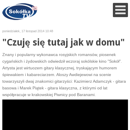
poniedziałek, 17 listopad 2014 10:48
"Czuję się tutaj jak w domu"
Znany i popularny wykonawca rosyjskich romansów, piosenek
cygańskich i żydowskich odwiedził wczoraj sokólskie kino "Sokół".
Artysta jest wirtuozem gitary klasycznej, tryskającym humorem
śpiewakiem i kabareciarzem. Aloszy Awdiejewowi na scenie
towarzyszyli dwaj znakomici gitarzyści: Kazimierz Adamczyk - gitara
basowa i Marek Piątek - gitara klasyczna, z którymi od lat
współpracuje w krakowskiej Piwnicy pod Baranami.