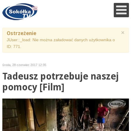
×
Ostrzeżenie
JUser::_load: Nie można załadować danych użytkownika o
ID: 771.
środa, 28 czerwiec 2017 12:35
Tadeusz potrzebuje naszej
pomocy [Film]