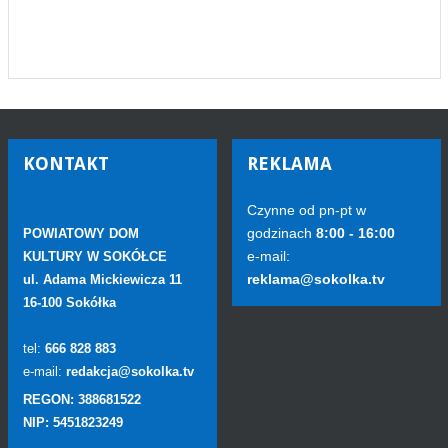
KONTAKT
REKLAMA
Czynne od pn-pt w
godzinach
8:00 - 16:00
POWIATOWY DOM
e-mail:
KULTURY W SOKÓŁCE
reklama@sokolka.tv
ul. Adama Mickiewicza 11
16-100 Sokółka
tel:
666 828 883
e-mail:
redakcja@sokolka.tv
REGON: 388681522
NIP: 5451823249