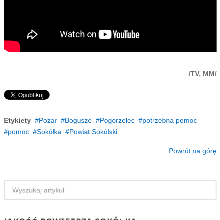
/TV, MM/
Etykiety
Pożar
Bogusze
Pogorzelec
potrzebna pomoc
pomoc
Sokółka
Powiat Sokólski
Powrót na górę