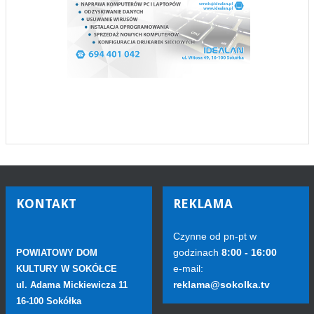
KONTAKT
REKLAMA
Czynne od pn-pt w
godzinach
8:00 - 16:00
POWIATOWY DOM
e-mail:
KULTURY W SOKÓŁCE
reklama@sokolka.tv
ul. Adama Mickiewicza 11
16-100 Sokółka