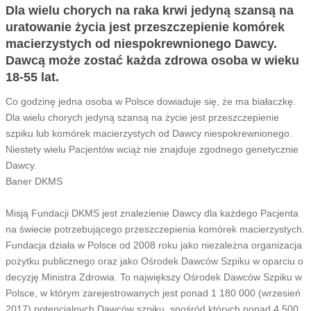
Dla wielu chorych na raka krwi jedyną szansą na
uratowanie życia jest przeszczepienie komórek
macierzystych od niespokrewnionego Dawcy.
Dawcą może zostać każda zdrowa osoba w wieku
18-55 lat.
Co godzinę jedna osoba w Polsce dowiaduje się, że ma białaczkę.
Dla wielu chorych jedyną szansą na życie jest przeszczepienie
szpiku lub komórek macierzystych od Dawcy niespokrewnionego.
Niestety wielu Pacjentów wciąż nie znajduje zgodnego genetycznie
Dawcy.
Baner DKMS
Misją Fundacji DKMS jest znalezienie Dawcy dla każdego Pacjenta
na świecie potrzebującego przeszczepienia komórek macierzystych.
Fundacja działa w Polsce od 2008 roku jako niezależna organizacja
pożytku publicznego oraz jako Ośrodek Dawców Szpiku w oparciu o
decyzję Ministra Zdrowia. To największy Ośrodek Dawców Szpiku w
Polsce, w którym zarejestrowanych jest ponad 1 180 000 (wrzesień
2017) potencjalnych Dawców szpiku, spośród których ponad 4 500