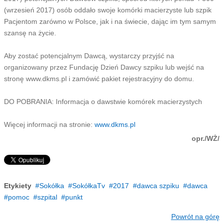
(wrzesień 2017) osób oddało swoje komórki macierzyste lub szpik
Pacjentom zarówno w Polsce, jak i na świecie, dając im tym samym
szansę na życie.
Aby zostać potencjalnym Dawcą, wystarczy przyjść na
organizowany przez Fundację Dzień Dawcy szpiku lub wejść na
stronę www.dkms.pl i zamówić pakiet rejestracyjny do domu.
DO POBRANIA: Informacja o dawstwie komórek macierzystych
Więcej informacji na stronie:
www.dkms.pl
opr./WŻ/
Etykiety
Sokółka
SokółkaTv
2017
dawca szpiku
dawca
pomoc
szpital
punkt
Powrót na górę