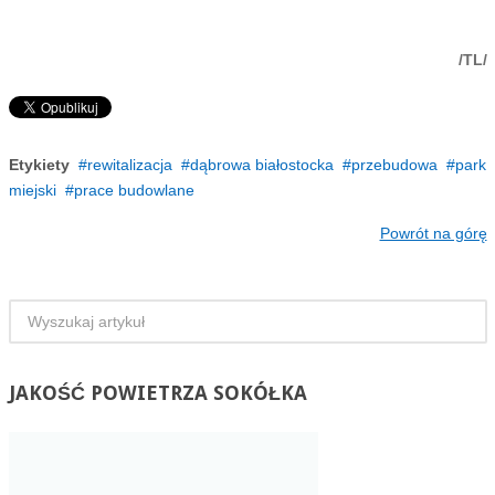
/TL/
Etykiety
rewitalizacja
dąbrowa białostocka
przebudowa
park
miejski
prace budowlane
Powrót na górę
JAKOŚĆ
POWIETRZA SOKÓŁKA