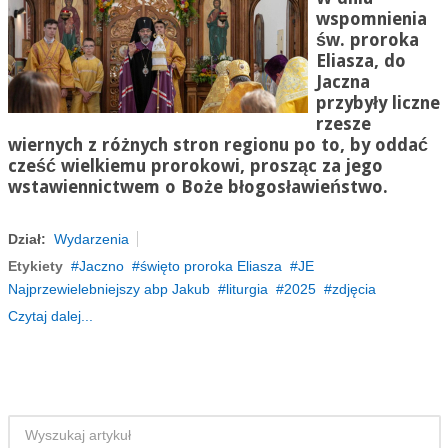
wspomnienia
św. proroka
Eliasza, do
Jaczna
przybyły liczne
rzesze
wiernych z różnych stron regionu po to, by oddać
cześć wielkiemu prorokowi, prosząc za jego
wstawiennictwem o Boże błogosławieństwo.
Dział:
Wydarzenia
Etykiety
Jaczno
święto proroka Eliasza
JE
Najprzewielebniejszy abp Jakub
liturgia
2025
zdjęcia
Czytaj dalej...