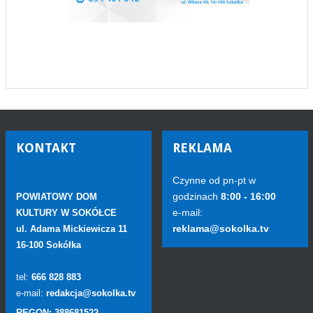
KONTAKT
REKLAMA
Czynne od pn-pt w
godzinach
8:00 - 16:00
POWIATOWY DOM
e-mail:
KULTURY W SOKÓŁCE
reklama@sokolka.tv
ul. Adama Mickiewicza 11
16-100 Sokółka
tel:
666 828 883
e-mail:
redakcja@sokolka.tv
REGON: 388681522