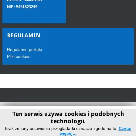
NIP: 5451823249
REGULAMIN
Regulamin portalu
Pliki cookies
Ten serwis używa cookies i podobnych
technologii.
Telewizja Sokółka
Brak zmiany ustawienia przeglądarki oznacza zgodę na to.
Czytaj
więcej…
Back to top