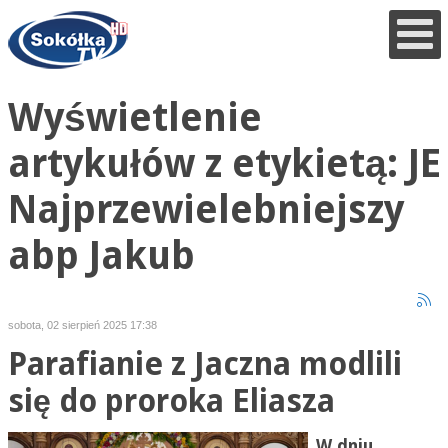
Wyświetlenie
artykułów z etykietą: JE
Najprzewielebniejszy
abp Jakub
sobota, 02 sierpień 2025 17:38
Parafianie z Jaczna modlili
się do proroka Eliasza
W dniu