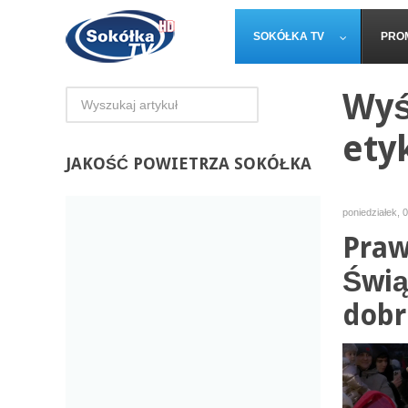
SOKÓŁKA TV
PRO
Wyś
ety
JAKOŚĆ
POWIETRZA SOKÓŁKA
poniedziałek, 
Praw
Świą
dobr