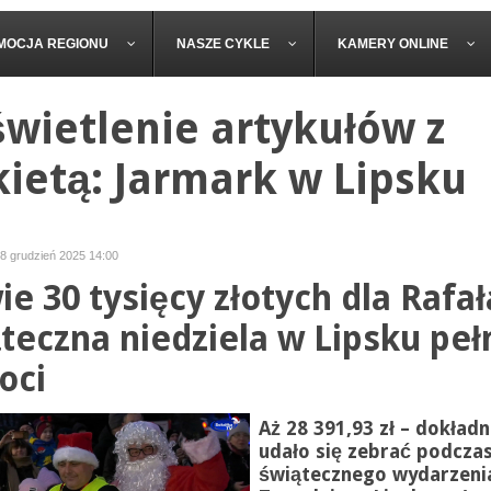
MOCJA REGIONU
NASZE CYKLE
KAMERY ONLINE
wietlenie artykułów z
kietą: Jarmark w Lipsku
08 grudzień 2025 14:00
ie 30 tysięcy złotych dla Rafał
teczna niedziela w Lipsku peł
oci
Aż 28 391,93 zł – dokładn
udało się zebrać podcza
świątecznego wydarzenia