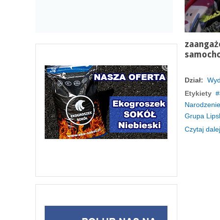
zaangaż
samoch
Dział:
Wyd
Etykiety
Narodzeni
Grupa Lips
Czytaj dalej