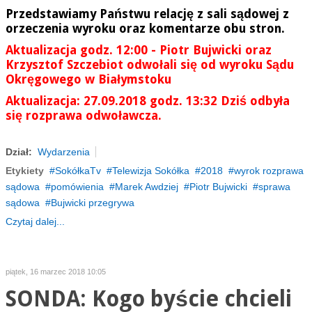
Przedstawiamy Państwu relację z sali sądowej z
orzeczenia wyroku oraz komentarze obu stron.
Aktualizacja godz. 12:00 - Piotr Bujwicki oraz
Krzysztof Szczebiot odwołali się od wyroku Sądu
Okręgowego w Białymstoku
Aktualizacja: 27.09.2018 godz. 13:32 Dziś odbyła
się rozprawa odwoławcza.
Dział:
Wydarzenia
Etykiety
SokółkaTv
Telewizja Sokółka
2018
wyrok rozprawa
sądowa
pomówienia
Marek Awdziej
Piotr Bujwicki
sprawa
sądowa
Bujwicki przegrywa
Czytaj dalej...
piątek, 16 marzec 2018 10:05
SONDA: Kogo byście chcieli