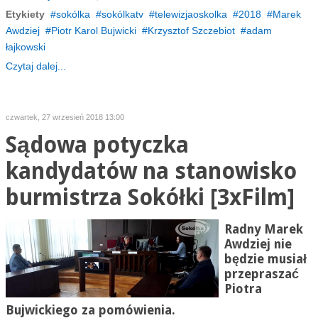
Etykiety
sokólka
sokólkatv
telewizjaoskolka
2018
Marek
Awdziej
Piotr Karol Bujwicki
Krzysztof Szczebiot
adam
łajkowski
Czytaj dalej...
czwartek, 27 wrzesień 2018 13:00
Sądowa potyczka
kandydatów na stanowisko
burmistrza Sokółki [3xFilm]
Radny Marek
Awdziej nie
będzie musiał
przepraszać
Piotra
Bujwickiego za pomówienia.