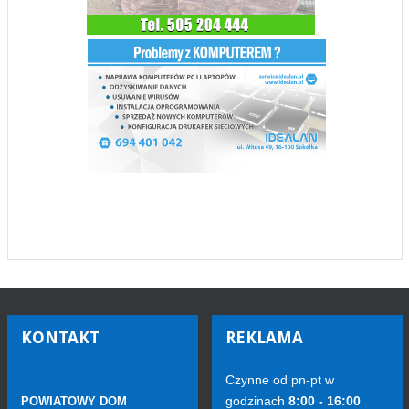
KONTAKT
REKLAMA
Czynne od pn-pt w
godzinach
8:00 - 16:00
POWIATOWY DOM