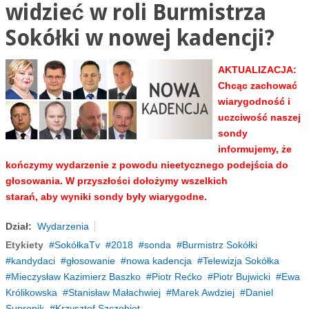
widzieć w roli Burmistrza
Sokółki w nowej kadencji?
AKTUALIZACJA:
Chcąc zachować
wiarygodność i
uczciwość naszej
sondy
informujemy, że
kończymy wydarzenie z powodu nieetycznego podejścia do
głosowania. W przyszłości dołożymy wszelkich
starań, aby wyniki sondy były wiarygodne.
Dział:
Wydarzenia
Etykiety
SokółkaTv
2018
sonda
Burmistrz Sokółki
kandydaci
głosowanie
nowa kadencja
Telewizja Sokółka
Mieczysław Kazimierz Baszko
Piotr Rećko
Piotr Bujwicki
Ewa
Królikowska
Stanisław Małachwiej
Marek Awdziej
Daniel
Supronik
Krzysztof Szczebiot