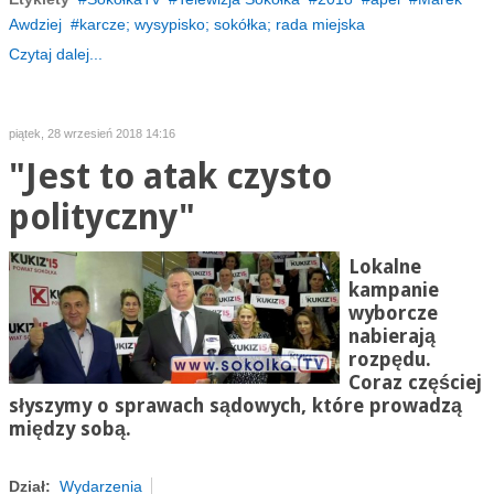
Awdziej
karcze; wysypisko; sokółka; rada miejska
Czytaj dalej...
piątek, 28 wrzesień 2018 14:16
"Jest to atak czysto
polityczny"
Lokalne
kampanie
wyborcze
nabierają
rozpędu.
Coraz częściej
słyszymy o sprawach sądowych, które prowadzą
między sobą.
Dział:
Wydarzenia