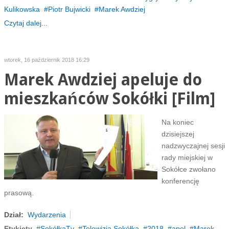
Kulikowska
Piotr Bujwicki
Marek Awdziej
Czytaj dalej...
wtorek, 16 październik 2018 16:29
Marek Awdziej apeluje do
mieszkańców Sokółki [Film]
Na koniec
dzisiejszej
nadzwyczajnej sesji
rady miejskiej w
Sokółce zwołano
konferencję
prasową.
Dział:
Wydarzenia
Etykiety
SokółkaTv
Telewizja Sokółka
2018
apel
Marek