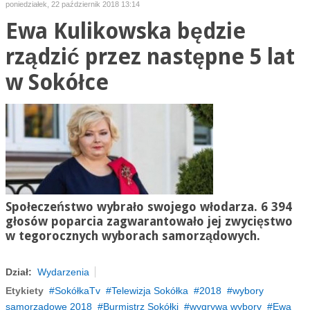
poniedziałek, 22 październik 2018 13:14
Ewa Kulikowska będzie
rządzić przez następne 5 lat
w Sokółce
Społeczeństwo wybrało swojego włodarza. 6 394
głosów poparcia zagwarantowało jej zwycięstwo
w tegorocznych wyborach samorządowych.
Dział:
Wydarzenia
Etykiety
SokółkaTv
Telewizja Sokółka
2018
wybory
samorzadowe 2018
Burmistrz Sokółki
wygrywa wybory
Ewa