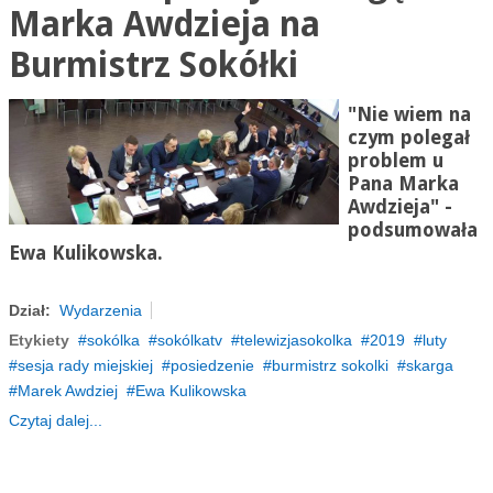
Marka Awdzieja na
Burmistrz Sokółki
"Nie wiem na
czym polegał
problem u
Pana Marka
Awdzieja" -
podsumowała
Ewa Kulikowska.
Dział:
Wydarzenia
Etykiety
sokólka
sokólkatv
telewizjasokolka
2019
luty
sesja rady miejskiej
posiedzenie
burmistrz sokolki
skarga
Marek Awdziej
Ewa Kulikowska
Czytaj dalej...