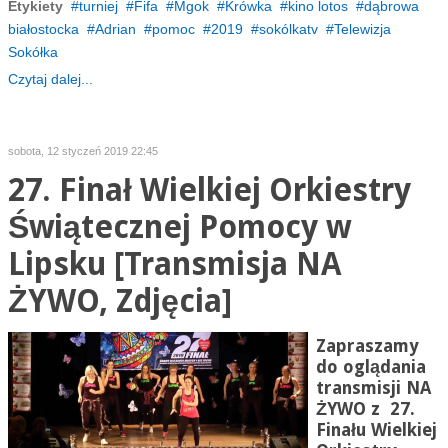
Etykiety
turniej
Fifa
Mgok
Krówka
kino lotos
dąbrowa
białostocka
Adrian
pomoc
2019
sokólkatv
Telewizja
Sokółka
Czytaj dalej...
sobota, 12 styczeń 2019 22:45
27. Finał Wielkiej Orkiestry
Świątecznej Pomocy w
Lipsku [Transmisja NA
ŻYWO, Zdjęcia]
Zapraszamy
do oglądania
transmisji
NA
ŻYWO
z 27.
Finału Wielkiej