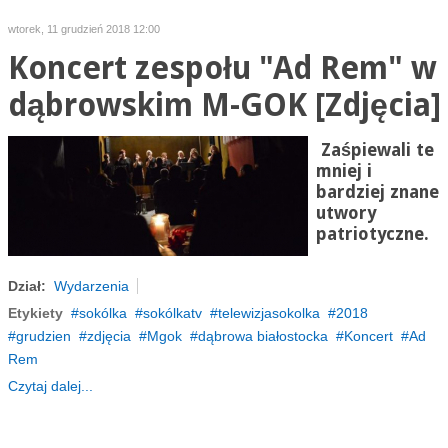
wtorek, 11 grudzień 2018 12:00
Koncert zespołu "Ad Rem" w
dąbrowskim M-GOK [Zdjęcia]
Zaśpiewali te
mniej i
bardziej znane
utwory
patriotyczne.
Dział:
Wydarzenia
Etykiety
sokólka
sokólkatv
telewizjasokolka
2018
grudzien
zdjęcia
Mgok
dąbrowa białostocka
Koncert
Ad
Rem
Czytaj dalej...