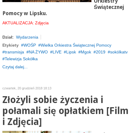
Orkiestry
Świątecznej
Pomocy w Lipsku.
AKTUALIZACJA: Zdjęcia
Dział:
Wydarzenia
Etykiety
WOŚP
Wielka Orkiestra Świątecznej Pomocy
transmisja
NA ŻYWO
LIVE
Lipsk
Mgok
2019
sokólkatv
Telewizja Sokółka
Czytaj dalej...
czwartek, 20 grudzień 2018 18:13
Złożyli sobie życzenia i
połamali się opłatkiem [Film
i Zdjęcia]