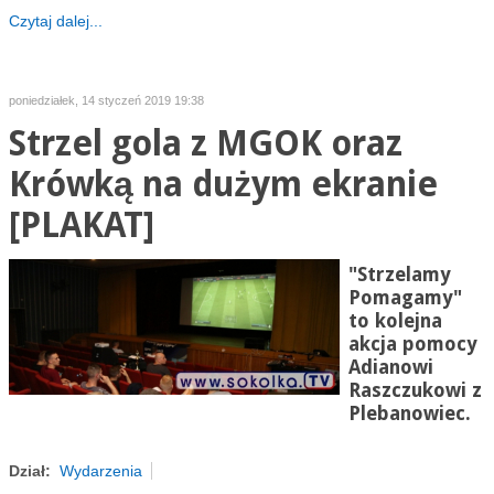
Czytaj dalej...
poniedziałek, 14 styczeń 2019 19:38
Strzel gola z MGOK oraz
Krówką na dużym ekranie
[PLAKAT]
"Strzelamy
Pomagamy"
to kolejna
akcja pomocy
Adianowi
Raszczukowi z
Plebanowiec.
Dział:
Wydarzenia