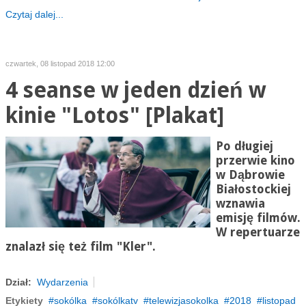
Czytaj dalej...
czwartek, 08 listopad 2018 12:00
4 seanse w jeden dzień w
kinie "Lotos" [Plakat]
Po długiej
przerwie kino
w Dąbrowie
Białostockiej
wznawia
emisję filmów.
W repertuarze
znalazł się też film "Kler".
Dział:
Wydarzenia
Etykiety
sokólka
sokólkatv
telewizjasokolka
2018
listopad