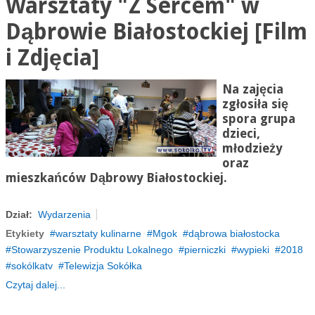
Warsztaty "Z Sercem" w
Dąbrowie Białostockiej [Film
i Zdjęcia]
Na zajęcia
zgłosiła się
spora grupa
dzieci,
młodzieży
oraz
mieszkańców Dąbrowy Białostockiej.
Dział:
Wydarzenia
Etykiety
warsztaty kulinarne
Mgok
dąbrowa białostocka
Stowarzyszenie Produktu Lokalnego
pierniczki
wypieki
2018
sokólkatv
Telewizja Sokółka
Czytaj dalej...