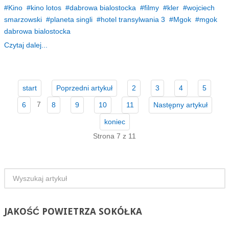
Kino
kino lotos
dabrowa bialostocka
filmy
kler
wojciech
smarzowski
planeta singli
hotel transylwania 3
Mgok
mgok
dabrowa bialostocka
Czytaj dalej...
start
Poprzedni artykuł
2
3
4
5
7
6
8
9
10
11
Następny artykuł
koniec
Strona 7 z 11
JAKOŚĆ
POWIETRZA SOKÓŁKA