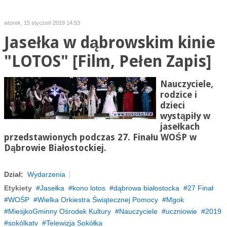
wtorek, 15 styczeń 2019 14:53
Jasełka w dąbrowskim kinie
"LOTOS" [Film, Pełen Zapis]
Nauczyciele,
rodzice i
dzieci
wystąpiły w
jasełkach
przedstawionych podczas 27. Finału WOŚP w
Dąbrowie Białostockiej.
Dział:
Wydarzenia
Etykiety
Jasełka
kono lotos
dąbrowa białostocka
27 Finał
WOŚP
Wielka Orkiestra Świątecznej Pomocy
Mgok
MiesjkoGminny Ośrodek Kultury
Nauczyciele
uczniowie
2019
sokólkatv
Telewizja Sokółka