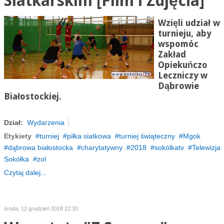
Siatkarskim [Film i Zdjęcia]
Wzięli udział w
turnieju, aby
wspomóc
Zakład
Opiekuńczo
Leczniczy w
Dąbrowie
Białostockiej.
Dział:
Wydarzenia
Etykiety
turniej
piłka siatkowa
turniej świąteczny
Mgok
dąbrowa białostocka
charytatywny
2018
sokólkatv
Telewizja
Sokółka
zol
Czytaj dalej...
środa, 12 grudzień 2018 22:33