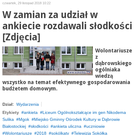
czwartek, 29 listopad 2018 10:22
W zamian za udział w
ankiecie rozdawali słodkości
[Zdjęcia]
Wolontariusze
z
dąbrowskiego
ogólniaka
wiedzą
wszystko na temat efektywnego gospodarowania
budżetem domowym.
Dział:
Wydarzenia
Etykiety
ankieta
Liceum Ogólnokształcące im gen Nikodema
Sulika
Mgok
Miejsko Gminny Ośrodek Kultury w Dąbrowie
Białostockiej
słodkości
ankieta uliczna
uczniowie
Wolontariusze
2018
sokólkatv
Telewizja Sokółka