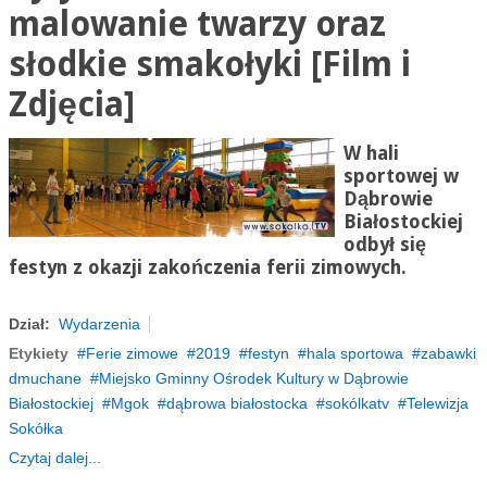
malowanie twarzy oraz
słodkie smakołyki [Film i
Zdjęcia]
W hali
sportowej w
Dąbrowie
Białostockiej
odbył się
festyn z okazji zakończenia ferii zimowych.
Dział:
Wydarzenia
Etykiety
Ferie zimowe
2019
festyn
hala sportowa
zabawki
dmuchane
Miejsko Gminny Ośrodek Kultury w Dąbrowie
Białostockiej
Mgok
dąbrowa białostocka
sokólkatv
Telewizja
Sokółka
Czytaj dalej...