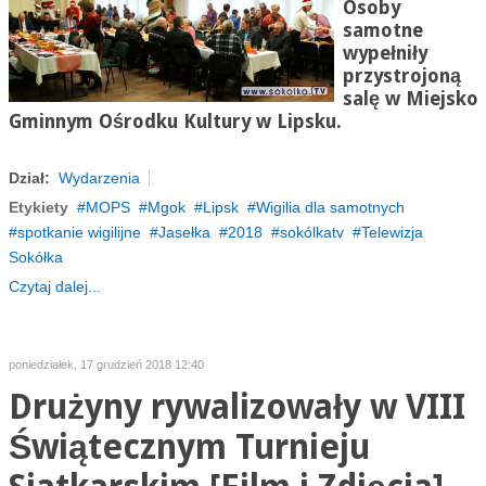
Osoby
samotne
wypełniły
przystrojoną
salę w Miejsko
Gminnym Ośrodku Kultury w Lipsku.
Dział:
Wydarzenia
Etykiety
MOPS
Mgok
Lipsk
Wigilia dla samotnych
spotkanie wigilijne
Jasełka
2018
sokólkatv
Telewizja
Sokółka
Czytaj dalej...
poniedziałek, 17 grudzień 2018 12:40
Drużyny rywalizowały w VIII
Świątecznym Turnieju