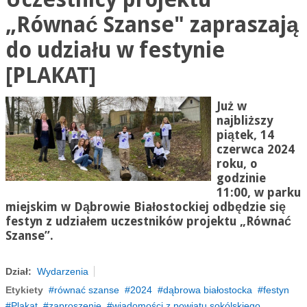
„Równać Szanse" zapraszają
do udziału w festynie
[PLAKAT]
Już w
najbliższy
piątek, 14
czerwca 2024
roku, o
godzinie
11:00, w parku
miejskim w Dąbrowie Białostockiej odbędzie się
festyn z udziałem uczestników projektu „Równać
Szanse”.
Dział:
Wydarzenia
Etykiety
równać szanse
2024
dąbrowa białostocka
festyn
Plakat
zaproszenie
wiadomości z powiatu sokólskiego