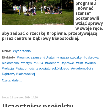
programu
„Równać
szanse”
postanowili
wziąć sprawy
w swoje ręce,
aby zadbać o rzeczkę Kropiwna, przepływającą
przez centrum Dąbrowy Białostockiej.
Dział:
Wydarzenia
Etykiety
równać szanse
Uratujmy nasza rzeczkę
dąbrowa
białostocka
festyn
2024
Kocham Dąbrowę
film
wideo
relacja
wiadomości z powiatu sokólskiego
wiadomości z
Dąbrowy Białostockiej
Czytaj dalej...
środa, 12 czerwiec 2024 14:10
Uczestnicy projektu