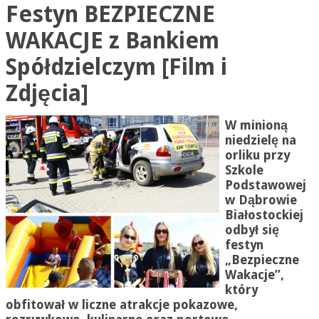
Festyn BEZPIECZNE
WAKACJE z Bankiem
Spółdzielczym [Film i
Zdjęcia]
W minioną
niedzielę na
orliku przy
Szkole
Podstawowej
w Dąbrowie
Białostockiej
odbył się
festyn
„Bezpieczne
Wakacje”,
który
obfitował w liczne atrakcje pokazowe,