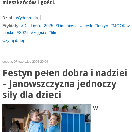
mieszkańców i gości.
Dział:
Wydarzenia
Etykiety
Dni Lipska 2025
Dni miasta
Lipsk
festyn
MGOK w
Lipsku
2025
zdjęcia
film
Czytaj dalej...
sobota, 07 czerwiec 2025 20:06
Festyn pełen dobra i nadziei
– Janowszczyzna jednoczy
siły dla dzieci
W