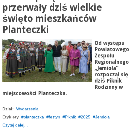
przerwały dziś wielkie
święto mieszkańców
Planteczki
Od występu
Powiatowego
Zespołu
Regionalnego
„Jemioła”
rozpoczął się
dziś Piknik
Rodzinny w
miejscowości Planteczka.
Dział:
Wydarzenia
Etykiety
planteczka
festyn
Piknik
2025
Jemioła
Czytaj dalej...