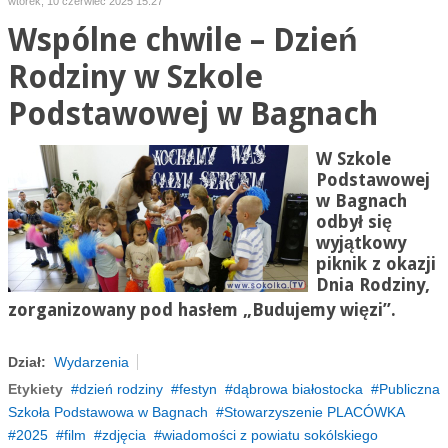
wtorek, 10 czerwiec 2025 15:27
Wspólne chwile – Dzień
Rodziny w Szkole
Podstawowej w Bagnach
W Szkole
Podstawowej
w Bagnach
odbył się
wyjątkowy
piknik z okazji
Dnia Rodziny,
zorganizowany pod hasłem „Budujemy więzi”.
Dział:
Wydarzenia
Etykiety
dzień rodziny
festyn
dąbrowa białostocka
Publiczna
Szkoła Podstawowa w Bagnach
Stowarzyszenie PLACÓWKA
2025
film
zdjęcia
wiadomości z powiatu sokólskiego