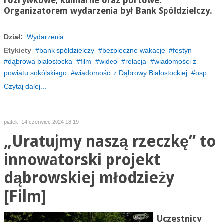
rozrywkowe, kulinarne oraz portowe.
Organizatorem wydarzenia był Bank Spółdzielczy.
Dział:
Wydarzenia
Etykiety
bank spółdzielczy
bezpieczne wakacje
festyn
dąbrowa białostocka
film
wideo
relacja
wiadomości z
powiatu sokólskiego
wiadomości z Dąbrowy Białostockiej
osp
Czytaj dalej...
piątek, 14 czerwiec 2024 18:19
„Uratujmy naszą rzeczkę” to
innowatorski projekt
dąbrowskiej młodzieży
[Film]
Uczestnicy