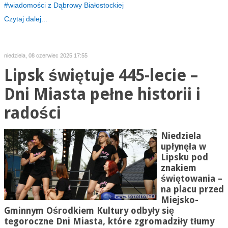
wiadomości z Dąbrowy Białostockiej
Czytaj dalej...
niedziela, 08 czerwiec 2025 17:55
Lipsk świętuje 445-lecie –
Dni Miasta pełne historii i
radości
Niedziela
upłynęła w
Lipsku pod
znakiem
świętowania –
na placu przed
Miejsko-
Gminnym Ośrodkiem Kultury odbyły się
tegoroczne Dni Miasta, które zgromadziły tłumy