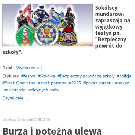
Sokólscy
mundurowi
zapraszają na
wyjątkowy
festyn pn.
"Bezpieczny
powrót do
szkoły".
Dział:
Wydarzenia
Etykiety
festyn
Sokółka
Bezpieczny powrót ze szkoły
policja
Straż Graniczna
straż pożarna
2025
pokaz sprzętu
pokaz
umiejętności policyjnych psów
Czytaj dalej...
niedziela, 10 sierpień 2025 21:09
Burza i potężna ulewa