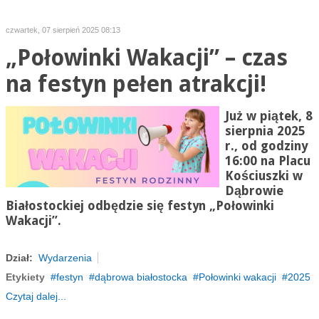
czwartek, 07 sierpień 2025 08:13
„Połowinki Wakacji” – czas
na festyn pełen atrakcji!
Już w piątek, 8
sierpnia 2025
r., od godziny
16:00 na Placu
Kościuszki w
Dąbrowie
Białostockiej odbędzie się festyn
„Połowinki
Wakacji”
.
Dział:
Wydarzenia
Etykiety
festyn
dąbrowa białostocka
Połowinki wakacji
2025
Czytaj dalej...