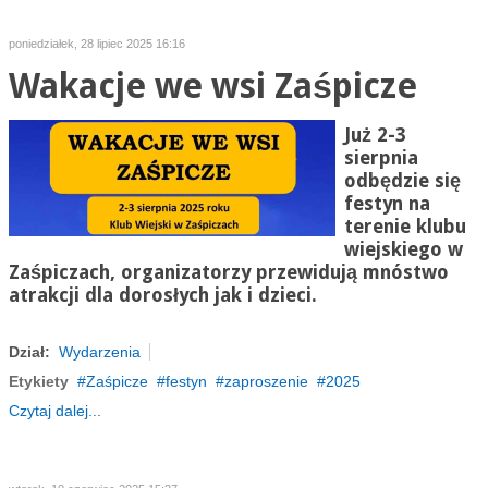
poniedziałek, 28 lipiec 2025 16:16
Wakacje we wsi Zaśpicze
Już 2-3
sierpnia
odbędzie się
festyn na
terenie klubu
wiejskiego w
Zaśpiczach, organizatorzy przewidują mnóstwo
atrakcji dla dorosłych jak i dzieci.
Dział:
Wydarzenia
Etykiety
Zaśpicze
festyn
zaproszenie
2025
Czytaj dalej...