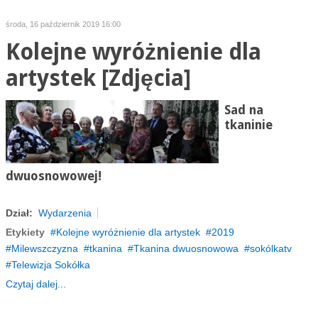
środa, 16 październik 2019 16:00
Kolejne wyróżnienie dla
artystek [Zdjęcia]
Sad na
tkaninie
dwuosnowowej!
Dział:
Wydarzenia
Etykiety
Kolejne wyróżnienie dla artystek
2019
Milewszczyzna
tkanina
Tkanina dwuosnowowa
sokólkatv
Telewizja Sokółka
Czytaj dalej...