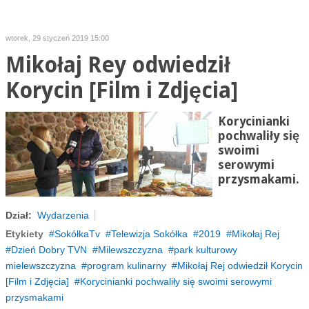
wtorek, 29 styczeń 2019 15:00
Mikołaj Rey odwiedził
Korycin [Film i Zdjęcia]
Korycinianki
pochwaliły się
swoimi
serowymi
przysmakami.
Dział:
Wydarzenia
Etykiety
SokółkaTv
Telewizja Sokółka
2019
Mikołaj Rej
Dzień Dobry TVN
Milewszczyzna
park kulturowy
mielewszczyzna
program kulinarny
Mikołaj Rej odwiedził Korycin
[Film i Zdjęcia]
Korycinianki pochwaliły się swoimi serowymi
przysmakami