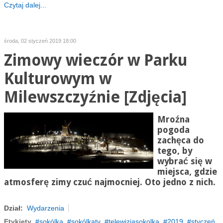
Czytaj dalej...
środa, 02 styczeń 2019 18:00
Zimowy wieczór w Parku
Kulturowym w
Milewszczyźnie [Zdjęcia]
Mroźna
pogoda
zachęca do
tego, by
wybrać się w
miejsca, gdzie
atmosferę zimy czuć najmocniej. Oto jedno z nich.
Dział:
Wydarzenia
Etykiety
sokólka
sokólkatv
telewizjasokolka
2019
styczeń