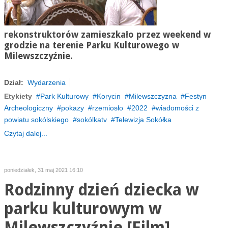
rekonstruktorów zamieszkało przez weekend w
grodzie na terenie Parku Kulturowego w
Milewszczyźnie
.
Dział:
Wydarzenia
Etykiety
Park Kulturowy
Korycin
Milewszczyzna
Festyn
Archeologiczny
pokazy
rzemiosło
2022
wiadomości z
powiatu sokólskiego
sokólkatv
Telewizja Sokółka
Czytaj dalej...
poniedziałek, 31 maj 2021 16:10
Rodzinny dzień dziecka w
parku kulturowym w
Milewszczyźnie [Film]