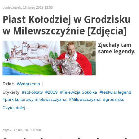
poniedziałek, 15 lipiec 2019 13:00
Piast Kołodziej w Grodzisku
w Milewszczyźnie [Zdjęcia]
Zjechały tam
same legendy.
Dział:
Wydarzenia
Etykiety
sokólkatv
2019
Telewizja Sokółka
festwial legend
park kulturowy mielewszczyzna
Milewszczyzna
grodzisko
Czytaj dalej...
piątek, 17 maj 2019 10:00