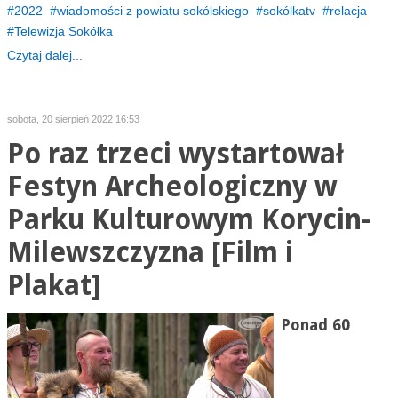
2022
wiadomości z powiatu sokólskiego
sokólkatv
relacja
Telewizja Sokółka
Czytaj dalej...
sobota, 20 sierpień 2022 16:53
Po raz trzeci wystartował
Festyn Archeologiczny w
Parku Kulturowym Korycin-
Milewszczyzna [Film i
Plakat]
Ponad 60