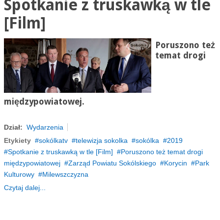
Spotkanie z truskawką w tle
[Film]
Poruszono też
temat drogi
międzypowiatowej.
Dział:
Wydarzenia
Etykiety
sokólkatv
telewizja sokolka
sokólka
2019
Spotkanie z truskawką w tle [Film]
Poruszono też temat drogi
międzypowiatowej
Zarząd Powiatu Sokólskiego
Korycin
Park
Kulturowy
Milewszczyzna
Czytaj dalej...