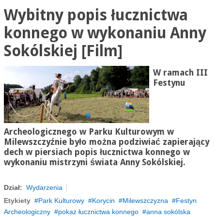
Wybitny popis łucznictwa
konnego w wykonaniu Anny
Sokólskiej [Film]
W ramach III
Festynu
Archeologicznego w Parku Kulturowym w
Milewszczyźnie
było można podziwiać zapierający
dech w piersiach popis łucznictwa konnego w
wykonaniu mistrzyni świata Anny Sokólskiej.
Dział:
Wydarzenia
Etykiety
Park Kulturowy
Korycin
Milewszczyzna
Festyn
Archeologiczny
pokaz łucznictwa konnego
anna sokólska