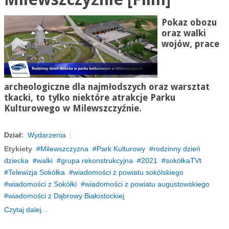
Pokaz obozu
oraz walki
wojów, prace
archeologiczne dla najmłodszych oraz warsztat
tkacki, to tylko niektóre atrakcje Parku
Kulturowego w
Milewszczyźnie
.
Dział:
Wydarzenia
Etykiety
Milewszczyzna
Park Kulturowy
rodzinny dzień
dziecka
walki
grupa rekonstrukcyjna
2021
sokółkaTVt
Telewizja Sokółka
wiadomości z powiatu sokólskiego
wiadomości z Sokółki
wiadomości z powiatu augustowskiego
wiadomości z Dąbrowy Białostockiej
Czytaj dalej...