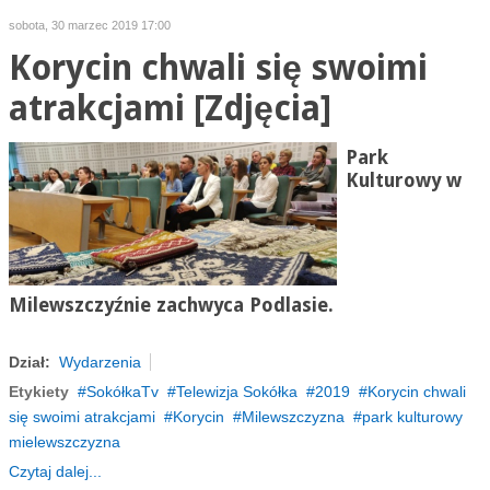
sobota, 30 marzec 2019 17:00
Korycin chwali się swoimi
atrakcjami [Zdjęcia]
Park
Kulturowy w
Milewszczyźnie zachwyca Podlasie.
Dział:
Wydarzenia
Etykiety
SokółkaTv
Telewizja Sokółka
2019
Korycin chwali
się swoimi atrakcjami
Korycin
Milewszczyzna
park kulturowy
mielewszczyzna
Czytaj dalej...