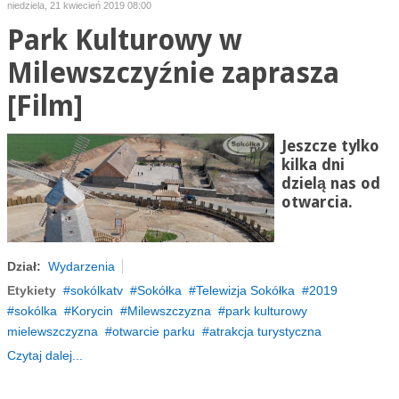
niedziela, 21 kwiecień 2019 08:00
Park Kulturowy w
Milewszczyźnie zaprasza
[Film]
Jeszcze tylko
kilka dni
dzielą nas od
otwarcia.
Dział:
Wydarzenia
Etykiety
sokólkatv
Sokółka
Telewizja Sokółka
2019
sokólka
Korycin
Milewszczyzna
park kulturowy
mielewszczyzna
otwarcie parku
atrakcja turystyczna
Czytaj dalej...