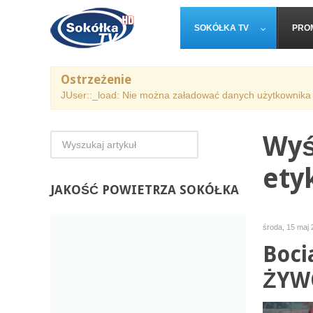
SOKÓŁKA TV
PRO
Ostrzeżenie
JUser::_load: Nie można załadować danych użytkownika 
Wyś
ety
JAKOŚĆ
POWIETRZA SOKÓŁKA
środa, 15 maj 
Boci
ŻYW