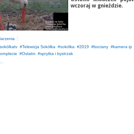
wczoraj w gnieździe.
arzenia
sokólkatv
Telewizja Sokółka
sokólka
2019
bociany
kamera ip
komplecie
Ostatni
sprytka i bystrzak
...