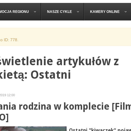
MOCJA REGIONU
NASZE CYKLE
KAMERY ONLINE
o ID: 778.
wietlenie artykułów z
kietą: Ostatni
2019 12:00
ania rodzina w komplecie [Fil
O]
Ostatni "kiwaczek" pojaw