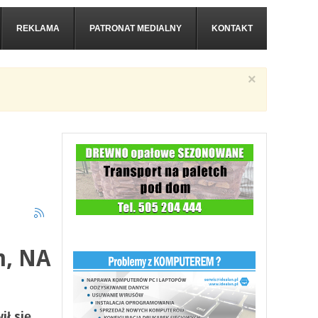
REKLAMA
PATRONAT MEDIALNY
KONTAKT
×
m, NA
ił się