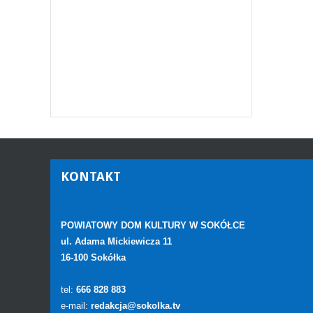
KONTAKT
POWIATOWY DOM KULTURY W SOKÓŁCE
ul. Adama Mickiewicza 11
16-100 Sokółka
tel:
666 828 883
e-mail:
redakcja@sokolka.tv