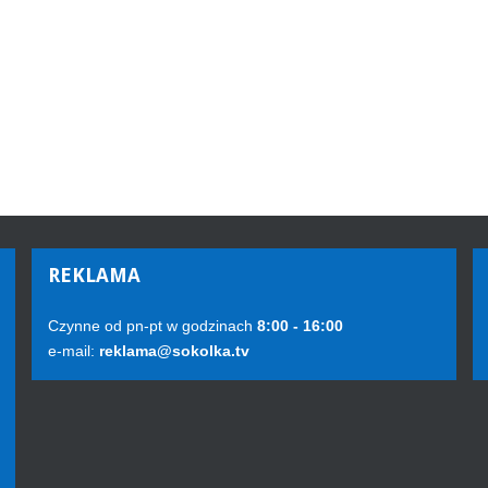
REKLAMA
Czynne od pn-pt w godzinach
8:00 - 16:00
e-mail:
reklama@sokolka.tv