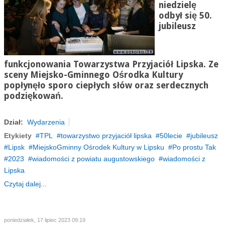
niedzielę
odbył się 50.
jubileusz
funkcjonowania Towarzystwa Przyjaciół Lipska. Ze
sceny Miejsko-Gminnego Ośrodka Kultury
popłynęło sporo ciepłych słów oraz serdecznych
podziękowań.
Dział:
Wydarzenia
Etykiety
TPL
towarzystwo przyjaciół lipska
50lecie
jubileusz
Lipsk
MiejskoGminny Ośrodek Kultury w Lipsku
Po prostu Tak
2023
wiadomości z powiatu augustowskiego
wiadomości z
Lipska
Czytaj dalej...
poniedziałek, 17 lipiec 2023 09:19