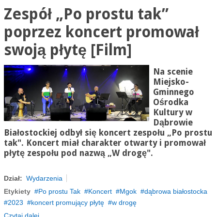
Zespół „Po prostu tak”
poprzez koncert promował
swoją płytę [Film]
Na scenie
Miejsko-
Gminnego
Ośrodka
Kultury w
Dąbrowie
Białostockiej odbył się koncert zespołu „Po prostu
tak". Koncert miał charakter otwarty i promował
płytę zespołu pod nazwą „W drogę".
Dział:
Wydarzenia
Etykiety
Po prostu Tak
Koncert
Mgok
dąbrowa białostocka
2023
koncert promujący płytę
w drogę
Czytaj dalej...