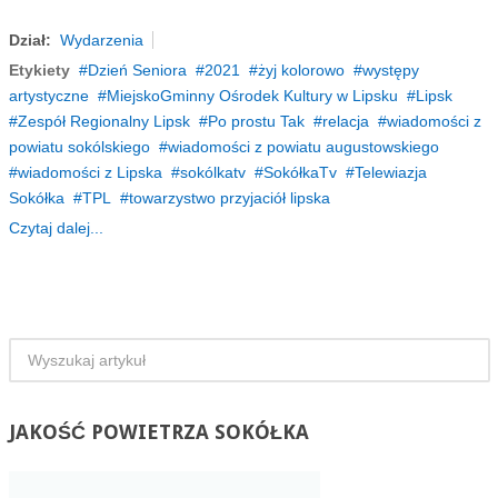
Dział:
Wydarzenia
Etykiety
Dzień Seniora
2021
żyj kolorowo
występy
artystyczne
MiejskoGminny Ośrodek Kultury w Lipsku
Lipsk
Zespół Regionalny Lipsk
Po prostu Tak
relacja
wiadomości z
powiatu sokólskiego
wiadomości z powiatu augustowskiego
wiadomości z Lipska
sokólkatv
SokółkaTv
Telewiazja
Sokółka
TPL
towarzystwo przyjaciół lipska
Czytaj dalej...
JAKOŚĆ
POWIETRZA SOKÓŁKA