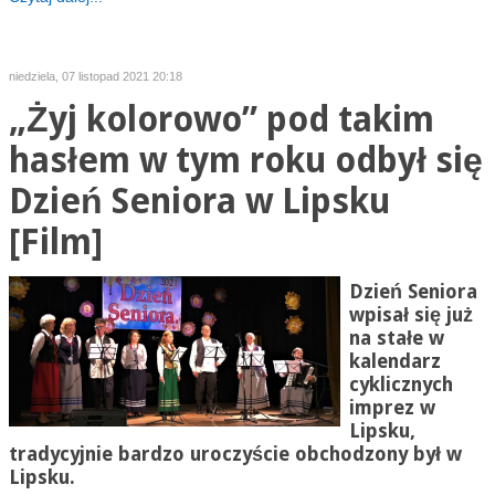
niedziela, 07 listopad 2021 20:18
„Żyj kolorowo” pod takim
hasłem w tym roku odbył się
Dzień Seniora w Lipsku
[Film]
Dzień Seniora
wpisał się już
na stałe w
kalendarz
cyklicznych
imprez w
Lipsku,
tradycyjnie bardzo uroczyście obchodzony był w
Lipsku.