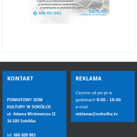
KONTAKT
REKLAMA
Czynne od pn-pt w
godzinach
8:00 - 16:00
POWIATOWY DOM
e-mail:
KULTURY W SOKÓŁCE
reklama@sokolka.tv
ul. Adama Mickiewicza 11
16-100 Sokółka
tel:
666 828 883