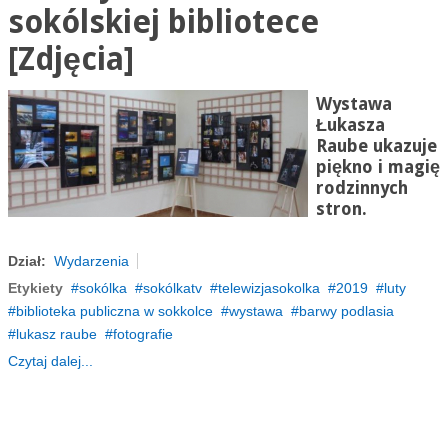
sokólskiej bibliotece
[Zdjęcia]
Wystawa
Łukasza
Raube ukazuje
piękno i magię
rodzinnych
stron.
Dział:
Wydarzenia
Etykiety
sokólka
sokólkatv
telewizjasokolka
2019
luty
biblioteka publiczna w sokkolce
wystawa
barwy podlasia
lukasz raube
fotografie
Czytaj dalej...