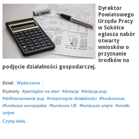
Dyrektor
Powiatowego
Urzędu Pracy
w Sokółce
ogłasza nabór
otwarty
wniosków o
przyznanie
środków na
podjęcie działalności gospodarczej.
Dział:
Wydarzenia
Etykiety
pieniądze na start
dotacja
dotacja pup
dofinansowanie pup
rozpoczęcie działalności
funduszeue
fundusze europejskie
fundusze UE
fundusze unijne
srodki
unijne
Czytaj dalej...