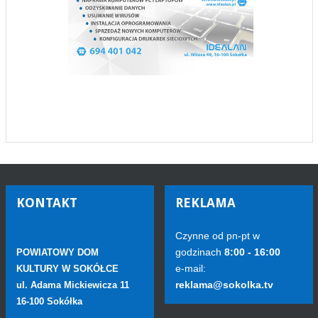
KONTAKT
REKLAMA
Czynne od pn-pt w
godzinach
8:00 - 16:00
POWIATOWY DOM
e-mail:
KULTURY W SOKÓŁCE
reklama@sokolka.tv
ul. Adama Mickiewicza 11
16-100 Sokółka