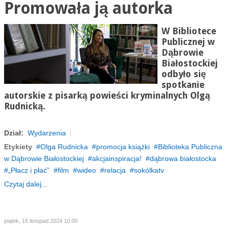
Promowała ją autorka
W Bibliotece
Publicznej w
Dąbrowie
Białostockiej
odbyło się
spotkanie
autorskie z pisarką powieści kryminalnych Olgą
Rudnicką.
Dział:
Wydarzenia
Etykiety
Olga Rudnicka
promocja książki
Biblioteka Publiczna
w Dąbrowie Białostockiej
akcjainspiracja!
dąbrowa białostocka
„Płacz i płać”
film
wideo
relacja
sokólkatv
Czytaj dalej...
piątek, 15 listopad 2024 10:00