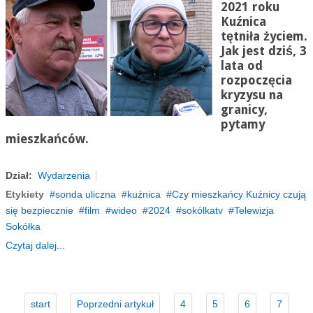
2021 roku
Kuźnica
tętniła życiem.
Jak jest dziś, 3
lata od
rozpoczęcia
kryzysu na
granicy,
pytamy
mieszkańców.
Dział:
Wydarzenia
Etykiety
sonda uliczna
kuźnica
Czy mieszkańcy Kuźnicy czują
się bezpiecznie
film
wideo
2024
sokólkatv
Telewizja
Sokółka
Czytaj dalej...
start
Poprzedni artykuł
4
5
6
7