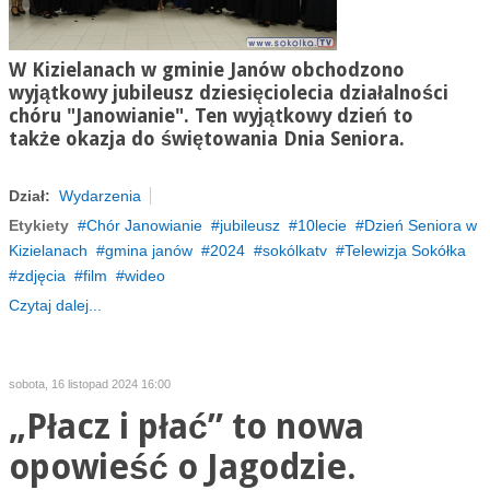
W Kizielanach w gminie Janów obchodzono
wyjątkowy jubileusz dziesięciolecia działalności
chóru "Janowianie". Ten wyjątkowy dzień to
także okazja do świętowania Dnia Seniora.
Dział:
Wydarzenia
Etykiety
Chór Janowianie
jubileusz
10lecie
Dzień Seniora w
Kizielanach
gmina janów
2024
sokólkatv
Telewizja Sokółka
zdjęcia
film
wideo
Czytaj dalej...
sobota, 16 listopad 2024 16:00
„Płacz i płać” to nowa
opowieść o Jagodzie.