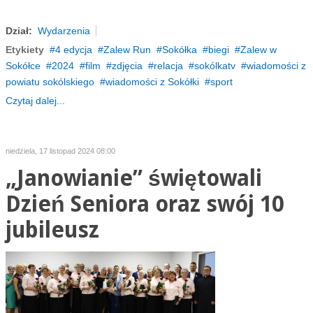
Dział:
Wydarzenia
Etykiety
4 edycja
Zalew Run
Sokółka
biegi
Zalew w
Sokółce
2024
film
zdjęcia
relacja
sokólkatv
wiadomości z
powiatu sokólskiego
wiadomości z Sokółki
sport
Czytaj dalej...
niedziela, 17 listopad 2024 08:00
„Janowianie” świętowali
Dzień Seniora oraz swój 10
jubileusz