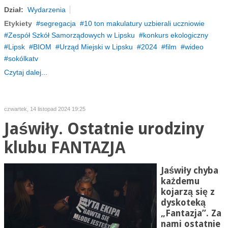
Dział:
Wydarzenia
Etykiety
segregacja
10 ton makulatury uzbierali uczniowie
Zespół Szkół Samorządowych w Lipsku
konkurs ekologiczny
Lipsk
BIOM
Urząd Miejski w Lipsku
2024
film
wideo
sokólkatv
Czytaj dalej...
czwartek, 14 listopad 2024 19:25
Jaświły. Ostatnie urodziny
klubu FANTAZJA
Jaświły chyba
każdemu
kojarzą się z
dyskoteką
„Fantazja”. Za
nami ostatnie