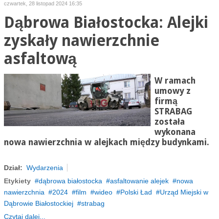
czwartek, 28 listopad 2024 16:35
Dąbrowa Białostocka: Alejki
zyskały nawierzchnie
asfaltową
W ramach
umowy z
firmą
STRABAG
została
wykonana
nowa nawierzchnia w alejkach między budynkami.
Dział:
Wydarzenia
Etykiety
dąbrowa białostocka
asfaltowanie alejek
nowa
nawierzchnia
2024
film
wideo
Polski Ład
Urząd Miejski w
Dąbrowie Białostockiej
strabag
Czytaj dalej...