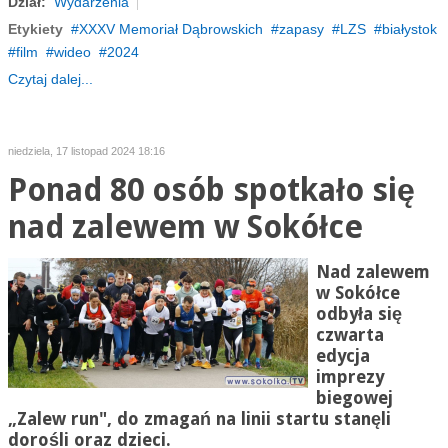
Dział:
Wydarzenia
Etykiety
XXXV Memoriał Dąbrowskich
zapasy
LZS
białystok
film
wideo
2024
Czytaj dalej...
niedziela, 17 listopad 2024 18:16
Ponad 80 osób spotkało się
nad zalewem w Sokółce
Nad zalewem
w Sokółce
odbyła się
czwarta
edycja
imprezy
biegowej
„Zalew run", do zmagań na linii startu stanęli
dorośli oraz dzieci.