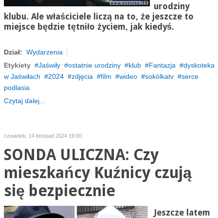
urodziny
klubu. Ale właściciele liczą na to, że jeszcze to
miejsce będzie tętniło życiem, jak kiedyś.
Dział:
Wydarzenia
Etykiety
Jaświły
ostatnie urodziny
klub
Fantazja
dyskoteka
w Jaświłach
2024
zdjęcia
film
wideo
sokólkatv
serce
podlasia
Czytaj dalej...
czwartek, 14 listopad 2024 19:00
SONDA ULICZNA: Czy
mieszkańcy Kuźnicy czują
się bezpiecznie
Jeszcze latem