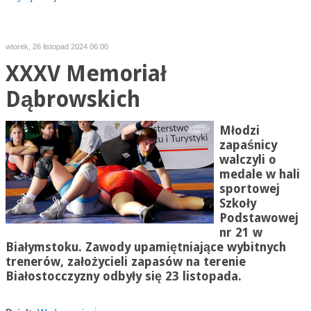
wtorek, 26 listopad 2024 06:00
XXXV Memoriał
Dąbrowskich
Młodzi
zapaśnicy
walczyli o
medale w hali
sportowej
Szkoły
Podstawowej
nr 21 w
Białymstoku. Zawody upamiętniające wybitnych
trenerów, założycieli zapasów na terenie
Białostocczyzny odbyły się 23 listopada.