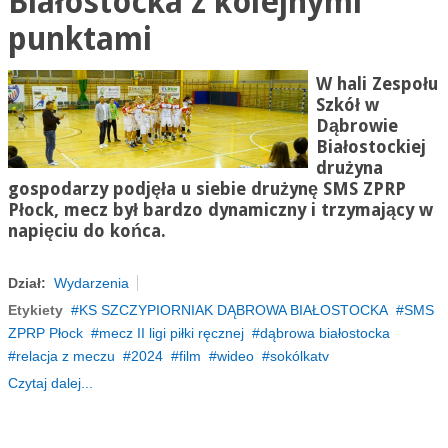
Białostocka z kolejnymi
punktami
W hali Zespołu
Szkół w
Dąbrowie
Białostockiej
drużyna
gospodarzy podjęła u siebie drużynę SMS ZPRP
Płock, mecz był bardzo dynamiczny i trzymający w
napięciu do końca.
Dział:
Wydarzenia
Etykiety
KS SZCZYPIORNIAK DĄBROWA BIAŁOSTOCKA
SMS
ZPRP Płock
mecz II ligi piłki ręcznej
dąbrowa białostocka
relacja z meczu
2024
film
wideo
sokólkatv
Czytaj dalej...