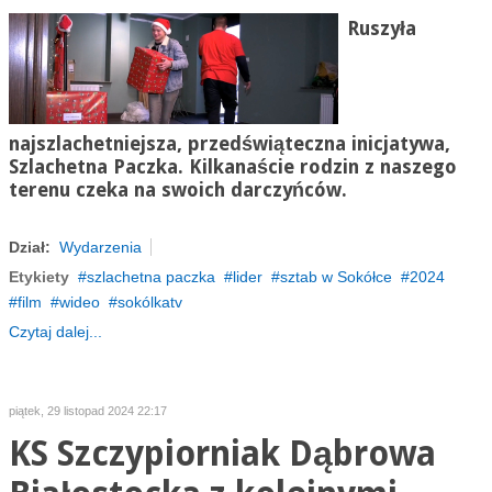
Ruszyła
najszlachetniejsza, przedświąteczna inicjatywa,
Szlachetna Paczka. Kilkanaście rodzin z naszego
terenu czeka na swoich darczyńców.
Dział:
Wydarzenia
Etykiety
szlachetna paczka
lider
sztab w Sokółce
2024
film
wideo
sokólkatv
Czytaj dalej...
piątek, 29 listopad 2024 22:17
KS Szczypiorniak Dąbrowa