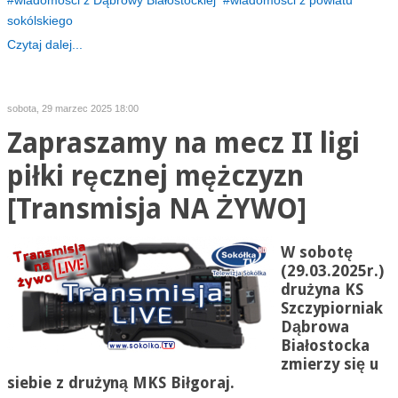
wiadomości z Dąbrowy Białostockiej
wiadomości z powiatu
sokólskiego
Czytaj dalej...
sobota, 29 marzec 2025 18:00
Zapraszamy na mecz II ligi
piłki ręcznej mężczyzn
[Transmisja NA ŻYWO]
W sobotę
(29.03.2025r.)
drużyna KS
Szczypiorniak
Dąbrowa
Białostocka
zmierzy się u
siebie z drużyną
MKS Biłgoraj.