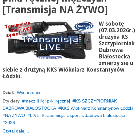
[Transmisja NA ŻYWO]
W sobotę
(07.03.2026r.)
drużyna KS
Szczypiorniak
Dąbrowa
Białostocka
zmierzy się u
siebie z drużyną KKS Włókniarz Konstantynów
Łódzki.
Dział:
Wydarzenia
Etykiety
mecz II ligi piłki ręcznej
KS SZCZYPIORNIAK
DĄBROWA BIAŁOSTOCKA
KKS Włókniarz Konstantynów Łódzki
NA ŻYWO
LIVE
transmisja
sport
dąbrowa białostocka
2026
Czytaj dalej...