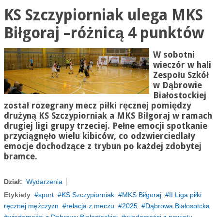
KS Szczypiorniak ulega MKS
Biłgoraj –różnicą 4 punktów
W sobotni
wieczór w hali
Zespołu Szkół
w Dąbrowie
Białostockiej
został rozegrany mecz piłki ręcznej pomiędzy
drużyną KS Szczypiorniak a MKS Biłgoraj w ramach
drugiej ligi grupy trzeciej. Pełne emocji spotkanie
przyciągnęło wielu kibiców, co odzwierciedlały
emocje dochodzące z trybun po każdej zdobytej
bramce.
Dział:
Wydarzenia
Etykiety
sport
KS Szczypiorniak
MKS Biłgoraj
II Liga piłki
ręcznej mężczyzn
relacja z meczu
2025
Dąbrowa Białosotcka