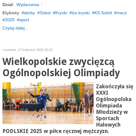
Dział:
Wydarzenia
Etykiety
derby
Sokoł
Krynki
lzs krynki
KS Sokół
mecz
2025
sport
Czytaj dalej...
czwartek, 17 kwiecień 2025 20:33
Wielkopolskie zwycięzcą
Ogólnopolskiej Olimpiady
Zakończyła się
XXXI
Ogólnopolska
Olimpiada
Młodzieży w
Sportach
Halowych
PODLSKIE 2025 w piłce ręcznej mężczyzn.