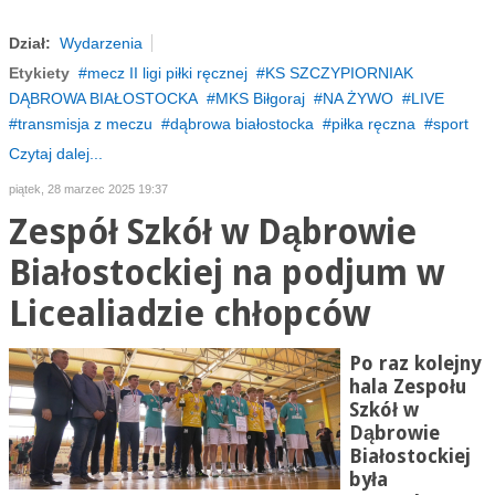
Dział:
Wydarzenia
Etykiety
mecz II ligi piłki ręcznej
KS SZCZYPIORNIAK
DĄBROWA BIAŁOSTOCKA
MKS Biłgoraj
NA ŻYWO
LIVE
transmisja z meczu
dąbrowa białostocka
piłka ręczna
sport
Czytaj dalej...
piątek, 28 marzec 2025 19:37
Zespół Szkół w Dąbrowie
Białostockiej na podjum w
Licealiadzie chłopców
Po raz kolejny
hala Zespołu
Szkół w
Dąbrowie
Białostockiej
była