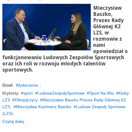
Mieczysław
Baszko,
Prezes Rady
Głównej KZ
LZS, w
rozmowie z
nami
opowiedział o
funkcjonowaniu Ludowych Zespołów Sportowych
oraz ich roli w rozwoju młodych talentów
sportowych.
Dział:
Wydarzenia
Etykiety
sport
LudoweZespołySportowe
Sport Na Wsi
Kluby
LZS
Olimpijczycy
Mieczysław Baszko Prezes Rady Głównej KZ
LZS,
Mieczysław Kazimierz Baszko
Ludowe Zespoły Sportowe
(LZS)
Czytaj dalej...