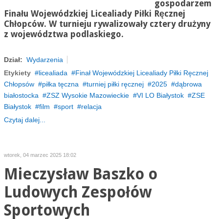
gospodarzem
Finału Wojewódzkiej Licealiady Piłki Ręcznej
Chłopców. W turnieju rywalizowały cztery drużyny
z województwa podlaskiego.
Dział:
Wydarzenia
Etykiety
licealiada
Finał Wojewódzkiej Licealiady Piłki Ręcznej
Chłopsów
piłka tęczna
turniej piłki ręcznej
2025
dąbrowa
białostocka
ZSZ Wysokie Mazowieckie
VI LO Białystok
ZSE
Białystok
film
sport
relacja
Czytaj dalej...
wtorek, 04 marzec 2025 18:02
Mieczysław Baszko o
Ludowych Zespołów
Sportowych