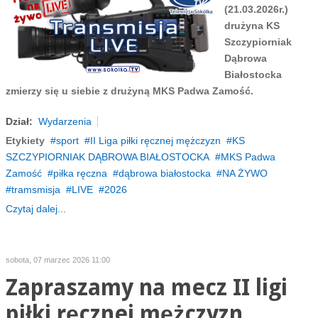
(21.03.2026r.)
drużyna KS
Szczypiorniak
Dąbrowa
Białostocka
zmierzy się u siebie z drużyną MKS Padwa Zamość.
Dział:
Wydarzenia
Etykiety
sport
II Liga piłki ręcznej mężczyzn
KS
SZCZYPIORNIAK DĄBROWA BIAŁOSTOCKA
MKS Padwa
Zamość
piłka ręczna
dąbrowa białostocka
NA ŻYWO
tramsmisja
LIVE
2026
Czytaj dalej...
sobota, 07 marzec 2026 11:00
Zapraszamy na mecz II ligi
piłki ręcznej mężczyzn