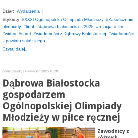
Dział:
Wydarzenia
Etykiety
XXXI Ogólnopolska Olimpiada Młodzieży
Zakończenie
olimpiady
finał
dąbrowa białostocka
2025
relacja
film
wideo
sport
wiadomości z Dąbrowy Białostockiej
wiadomości
z powiatu sokólskiego
Czytaj dalej...
poniedziałek, 14 kwiecień 2025 18:20
Dąbrowa Białostocka
gospodarzem
Ogólnopolskiej Olimpiady
Młodzieży w piłce ręcznej
Zawodnicy z
różnych