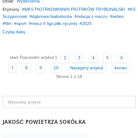
Dział:
Wydarzenia
Etykiety
MKS PIOTRKOWIANIN PIOTRKÓW TRYBUNALSKI
KS
Sczypiorniak
dąbrowa białostocka
relacja z meczu
wideo
film
sport
mecz II ligii piłki ręcznej
2025
Czytaj dalej...
start
Poprzedni artykuł
1
2
3
4
5
6
7
8
9
10
Następny artykuł
koniec
Strona 1 z 18
JAKOŚĆ
POWIETRZA SOKÓŁKA