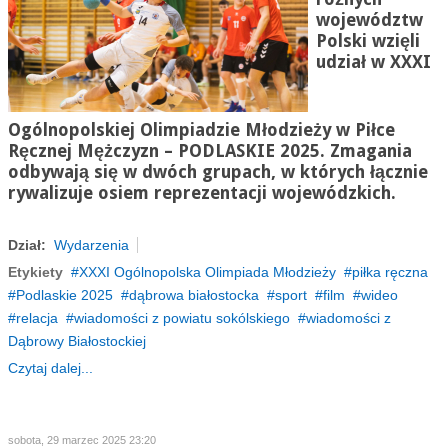
województw
Polski wzięli
udział w XXXI
Ogólnopolskiej Olimpiadzie Młodzieży w Piłce
Ręcznej Mężczyzn – PODLASKIE 2025. Zmagania
odbywają się w dwóch grupach, w których łącznie
rywalizuje osiem reprezentacji wojewódzkich.
Dział:
Wydarzenia
Etykiety
XXXI Ogólnopolska Olimpiada Młodzieży
piłka ręczna
Podlaskie 2025
dąbrowa białostocka
sport
film
wideo
relacja
wiadomości z powiatu sokólskiego
wiadomości z
Dąbrowy Białostockiej
Czytaj dalej...
sobota, 29 marzec 2025 23:20