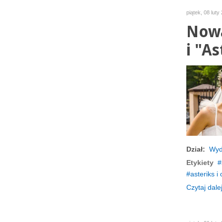
piątek, 08 luty
Nowa
i "As
Dział:
Wyd
Etykiety
asteriks i 
Czytaj dalej