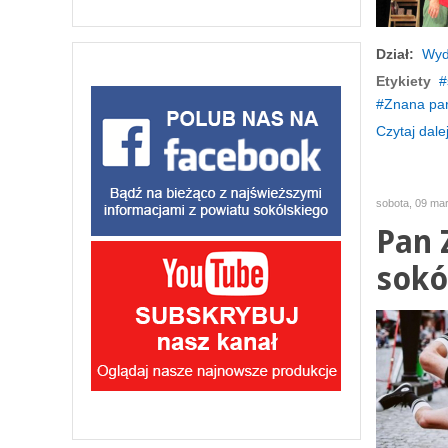
Dział:
Wyd
Etykiety
Znana par
Czytaj dalej
sobota, 09 ma
Pan 
sokó