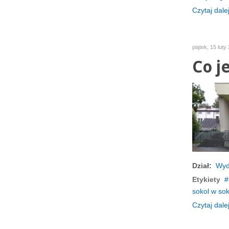
Czytaj dalej
piątek, 15 luty
Co j
Dział:
Wyd
Etykiety
sokol w so
Czytaj dalej