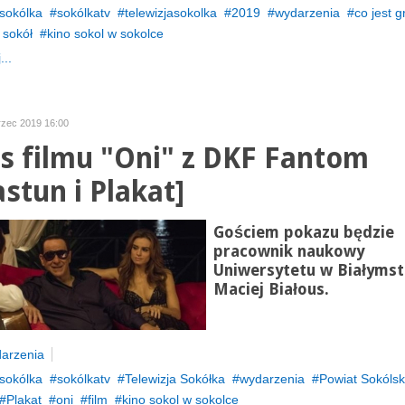
sokólka
sokólkatv
telewizjasokolka
2019
wydarzenia
co jest 
 sokół
kino sokol w sokolce
...
rzec 2019 16:00
s filmu "Oni" z DKF Fantom
astun i Plakat]
Gościem pokazu będzie
pracownik naukowy
Uniwersytetu w Białyms
Maciej Białous.
arzenia
sokólka
sokólkatv
Telewizja Sokółka
wydarzenia
Powiat Sokólsk
Plakat
oni
film
kino sokol w sokolce