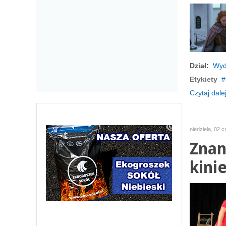
Dział:
Wyd
Etykiety
Czytaj dalej
niedziela, 02 
Znan
kinie