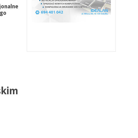
jonalne
ego
skim