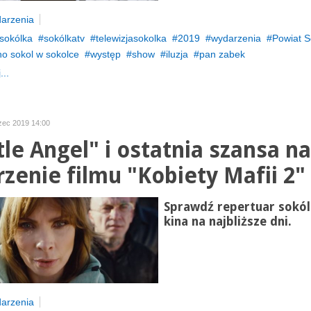
arzenia
sokólka
sokólkatv
telewizjasokolka
2019
wydarzenia
Powiat S
no sokol w sokolce
występ
show
iluzja
pan zabek
...
zec 2019 14:00
tle Angel" i ostatnia szansa na
rzenie filmu "Kobiety Mafii 2"
Sprawdź repertuar sokól
kina na najbliższe dni.
arzenia