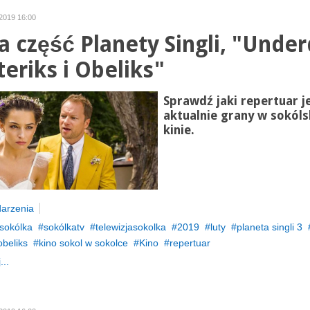
 2019 16:00
 część Planety Singli, "Unde
teriks i Obeliks"
Sprawdź jaki repertuar j
aktualnie grany w sokól
kinie.
arzenia
sokólka
sokólkatv
telewizjasokolka
2019
luty
planeta singli 3
obeliks
kino sokol w sokolce
Kino
repertuar
...