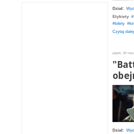
Dział:
Wyd
Etykiety
bilety
ki
Czytaj dalej
piątek, 08 mar
"Bat
obej
Dział:
Wyd