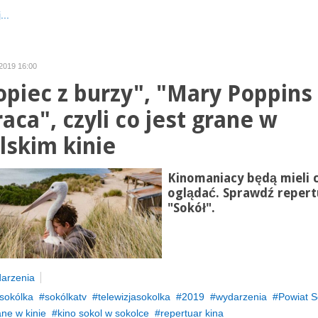
...
 2019 16:00
opiec z burzy", "Mary Poppins
aca", czyli co jest grane w
lskim kinie
Kinomaniacy będą mieli 
oglądać. Sprawdź repert
"Sokół".
arzenia
sokólka
sokólkatv
telewizjasokolka
2019
wydarzenia
Powiat S
ane w kinie
kino sokol w sokolce
repertuar kina