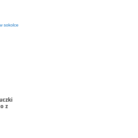
 w sokolce
uczki
o z