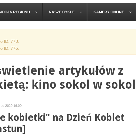
MOCJA REGIONU
NASZE CYKLE
KAMERY ONLINE
o ID: 778.
o ID: 776.
wietlenie artykułów z
kietą: kino sokol w soko
zec 2020 16:00
e kobietki" na Dzień Kobiet
astun]