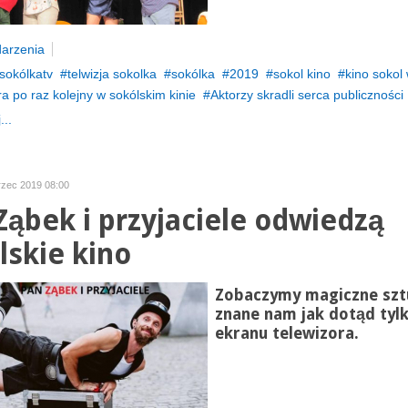
arzenia
sokólkatv
telwizja sokolka
sokólka
2019
sokol kino
kino sokol
a po raz kolejny w sokólskim kinie
Aktorzy skradli serca publiczności
...
rzec 2019 08:00
Ząbek i przyjaciele odwiedzą
lskie kino
Zobaczymy magiczne szt
znane nam jak dotąd tylk
ekranu telewizora.