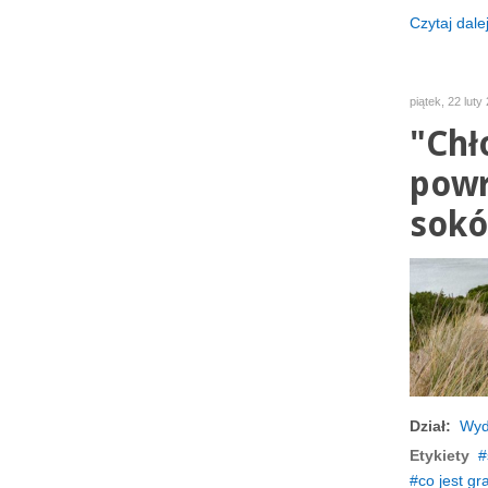
Czytaj dalej
piątek, 22 luty
"Chł
powr
sokó
Dział:
Wyd
Etykiety
co jest gr