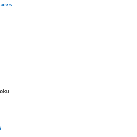
grane w
toku
i