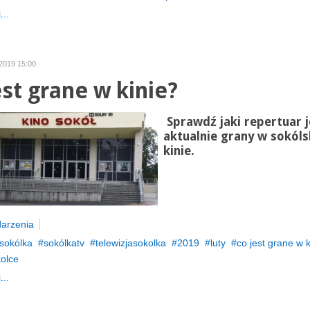
...
 2019 15:00
est grane w kinie?
Sprawdź jaki repertuar j
aktualnie grany w sokól
kinie.
arzenia
sokólka
sokólkatv
telewizjasokolka
2019
luty
co jest grane w k
kolce
...