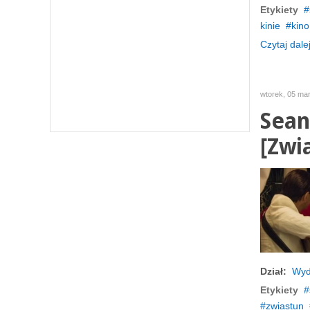
Etykiety
kinie
kino
Czytaj dalej
wtorek, 05 ma
Sean
[Zwi
Dział:
Wyd
Etykiety
zwiastun