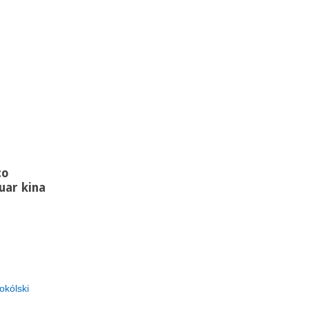
co
uar kina
okólski