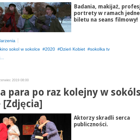
Badania, makijaż, profes
portrety w ramach jedn
biletu na seans filmowy!
arzenia
kino sokol w sokolce
2020
Dzień Kobiet
sokolka tv
...
czerwiec 2019 08:00
a para po raz kolejny w sokól
 [Zdjęcia]
Aktorzy skradli serca
publiczności.