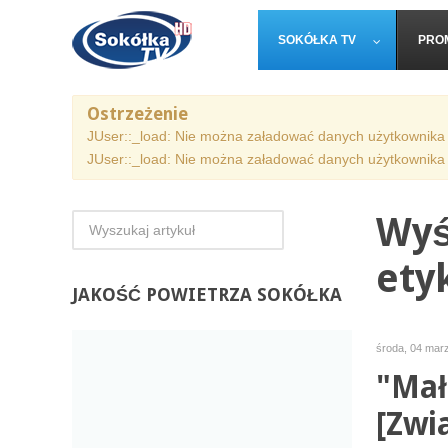
SOKÓŁKA TV
PRO
Ostrzeżenie
JUser::_load: Nie można załadować danych użytkownika 
JUser::_load: Nie można załadować danych użytkownika 
Wyś
ety
JAKOŚĆ
POWIETRZA SOKÓŁKA
środa, 04 mar
"Mał
[Zwi