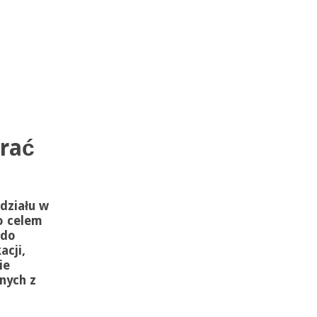
grać
działu w
o celem
 do
acji,
ie
nych z