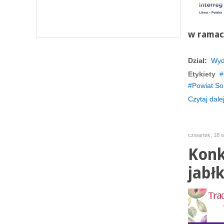
w ramach
Dział:
Wyd
Etykiety
Powiat So
Czytaj dalej
czwartek, 18 
Konk
jabłk