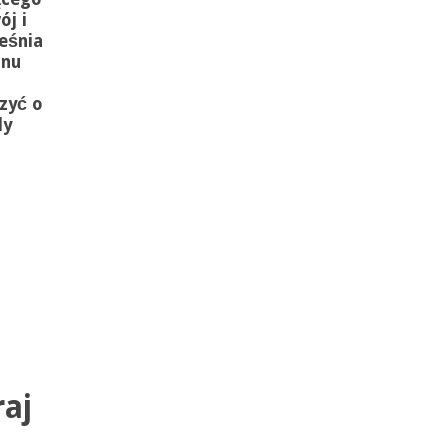
ój i
eśnia
onu
zyć o
dy
aj