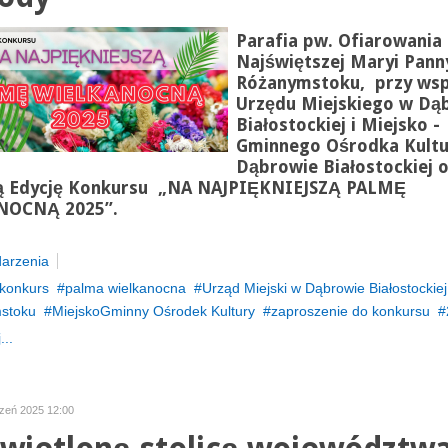
Parafia pw. Ofiarowania
Najświętszej Maryi Pann
Różanymstoku, przy wsp
Urzędu Miejskiego w Dą
Białostockiej i Miejsko -
Gminnego Ośrodka Kultu
Dąbrowie Białostockiej o
ą Edycję Konkursu „NA NAJPIĘKNIEJSZĄ PALMĘ
NOCNĄ 2025”.
arzenia
konkurs
palma wielkanocna
Urząd Miejski w Dąbrowie Białostockiej
stoku
MiejskoGminny Ośrodek Kultury
zaproszenie do konkursu
...
czeń 2025 12:00