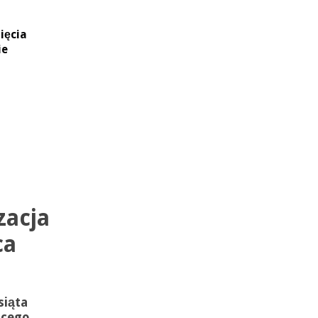
ięcia
ie
zacja
ca
siąta
ącego