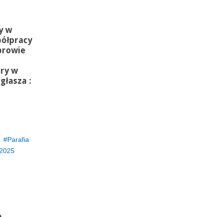
y w
ółpracy
browie
ry w
głasza :
Parafia
2025