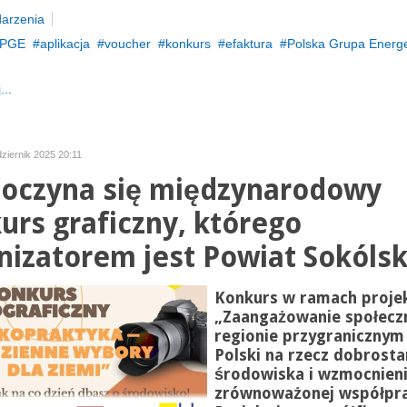
arzenia
PGE
aplikacja
voucher
konkurs
efaktura
Polska Grupa Energ
...
dziernik 2025 20:11
oczyna się międzynarodowy
urs graficzny, którego
nizatorem jest Powiat Sokólsk
Konkurs w ramach projek
„Zaangażowanie społecz
regionie przygranicznym 
Polski na rzecz dobrost
środowiska i wzmocnien
zrównoważonej współpr