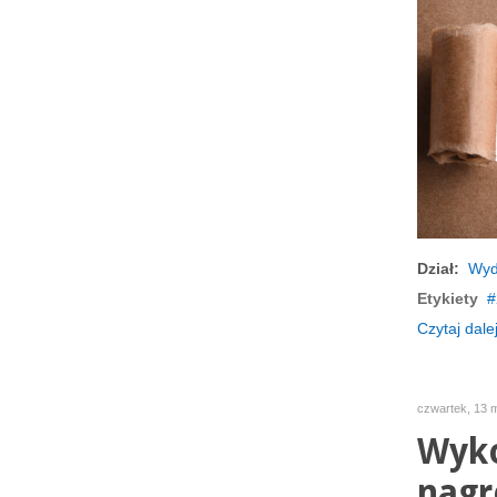
Dział:
Wyd
Etykiety
Czytaj dalej
czwartek, 13 
Wyko
nagr