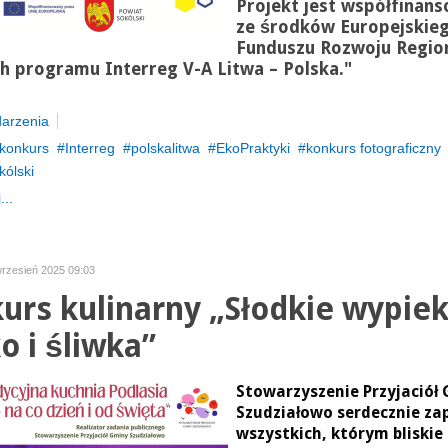
Projekt jest współfinan
ze środków Europejskie
Funduszu Rozwoju Regio
 programu Interreg V-A Litwa – Polska."
arzenia
konkurs
Interreg
polskalitwa
EkoPraktyki
konkurs fotograficzny
kólski
...
wrzesień 2025 09:03
urs kulinarny „Słodkie wypiek
o i śliwka”
Stowarzyszenie Przyjaciół
Szudziałowo serdecznie za
wszystkich, którym bliskie