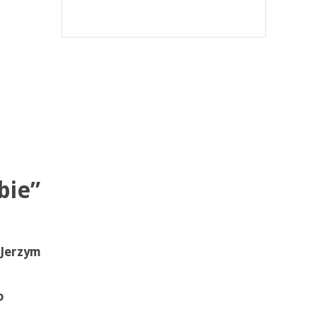
bie”
 Jerzym
o