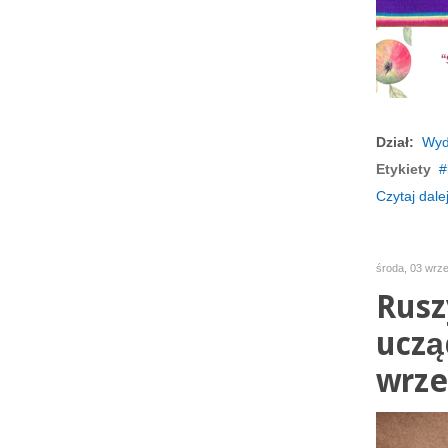
Dział:
Wyd
Etykiety
Czytaj dalej
środa, 03 wrz
Rusz
uczą
wrze