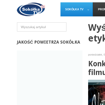
SOKÓŁKA TV
PRO
Wyś
ety
JAKOŚĆ
POWIETRZA SOKÓŁKA
poniedziałek, 
Konk
film