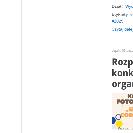
Dział:
Wyd
Etykiety
2025
Czytaj dalej
piątek, 03 paź
Rozp
konk
orga