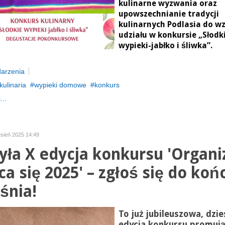
kulinarne wyzwania oraz
upowszechnianie tradycji
kulinarnych Podlasia do wz
udziału w konkursie „Słodk
wypieki-jabłko i śliwka”.
arzenia
kulinaria
wypieki domowe
konkurs
...
esień 2025 14:49
yła X edycja konkursu 'Organi
ca się 2025' – zgłoś się do koń
śnia!
To już jubileuszowa, dzie
edycja konkursu promuj