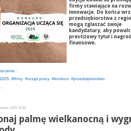
firmy stawiające na rozw
innowacje. Do końca wrz
przedsiębiorstwa z regi
mogą zgłaszać swoje
kandydatury, aby powalc
prestiżowy tytuł i nagro
finansowe.
arzenia
2025
firmy
urząd pracy
konkurs
przedsiębiorstwo
...
marzec 2025 10:00
naj palmę wielkanocną i wygr
ody