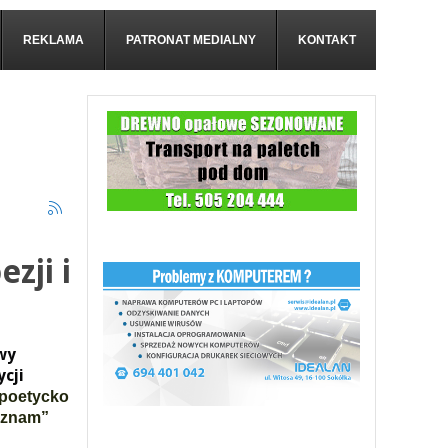
REKLAMA
PATRONAT MEDIALNY
KONTAKT
zji i
wy
ycji
 poetycko
 znam”