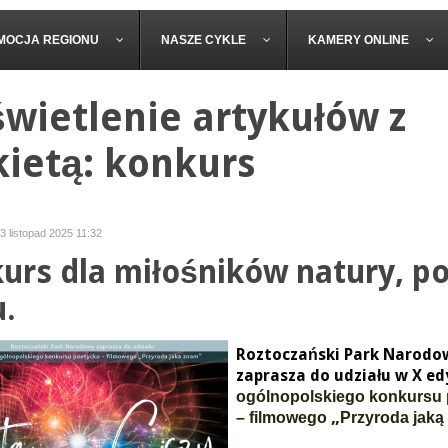
MOCJA REGIONU
NASZE CYKLE
KAMERY ONLINE
wietlenie artykułów z
kietą: konkurs
03 listopad 2025 11:32
urs dla miłośników natury, poe
u.
Roztoczański Park Narodo
zaprasza do udziału w X ed
ogólnopolskiego konkursu
„
– filmowego
Przyroda jaką