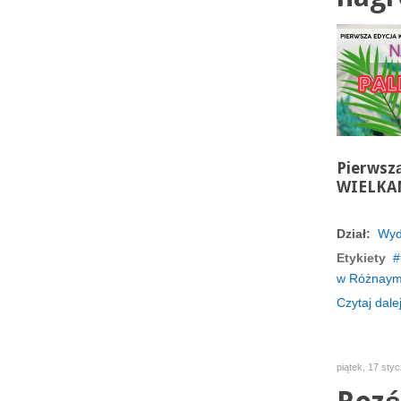
Pierwsz
WIELKA
Dział:
Wyd
Etykiety
w Różnaym
Czytaj dalej
piątek, 17 sty