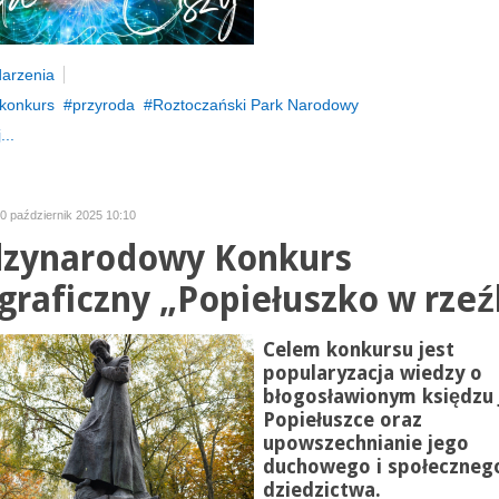
arzenia
konkurs
przyroda
Roztoczański Park Narodowy
...
20 październik 2025 10:10
zynarodowy Konkurs
graficzny „Popiełuszko w rzeź
Celem konkursu jest
popularyzacja wiedzy o
błogosławionym księdzu
Popiełuszce oraz
upowszechnianie jego
duchowego i społeczneg
dziedzictwa.