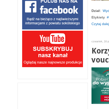
Dział:
Wyd
Etykiety
Czytaj dalej
czwartek, 16 p
Korz
vouc