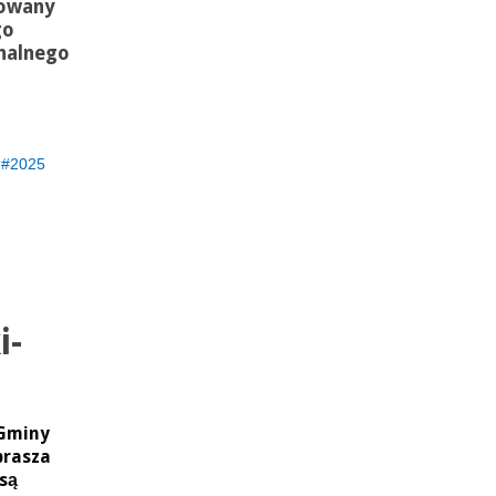
sowany
go
nalnego
2025
i-
 Gminy
prasza
 są