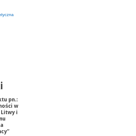
etyczna
i
tu pn.:
ności w
Litwy i
anu
ia
acy”