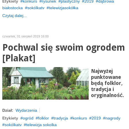
Etykiety
konkurs
rysunek
plastyczny
2019
dąbrowa
białostocka
sokólkatv
telewizjasokółka
Czytaj dalej...
czwartek, 01 sierpień 2019 16:00
Pochwal się swoim ogrodem
[Plakat]
Najwyżej
punktowane
będą folklor,
tradycja i
oryginalność.
Dział:
Wydarzenia
Etykiety
ogród
folklor
tradycja
konkurs
2019
nagrody
sokólkatv
telewizja sokolka