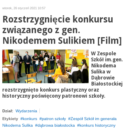
wtorek, 26 styczeń 2021 10:57
Rozstrzygnięcie konkursu
związanego z gen.
Nikodemem Sulikiem [Film]
W Zespole
Szkół im.gen.
Nikodema
Sulika w
Dąbrowie
Białostockiej
rozstrzygnięto konkurs plastyczny oraz
historyczny poświęcony patronowi szkoły.
Dział:
Wydarzenia
Etykiety
konkurs
patron szkoły
Zespół Szkół im generała
Nikodema Sulika
dąbrowa białostocka
konkurs historyczny