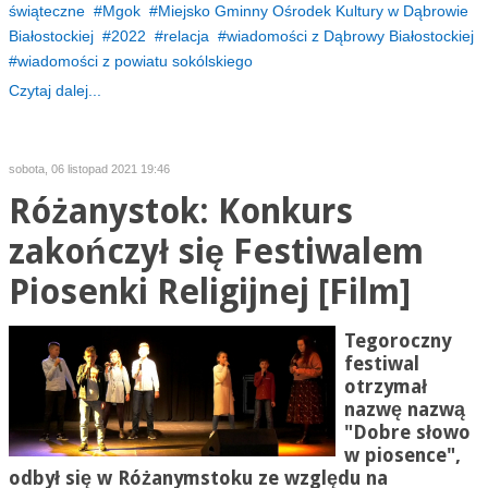
świąteczne
Mgok
Miejsko Gminny Ośrodek Kultury w Dąbrowie
Białostockiej
2022
relacja
wiadomości z Dąbrowy Białostockiej
wiadomości z powiatu sokólskiego
Czytaj dalej...
sobota, 06 listopad 2021 19:46
Różanystok: Konkurs
zakończył się Festiwalem
Piosenki Religijnej [Film]
Tegoroczny
festiwal
otrzymał
nazwę nazwą
"
Dobre słowo
w piosence
"
,
odbył się w
Różanymstoku
ze względu na