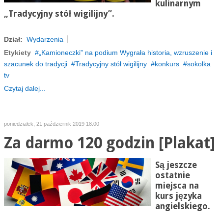
kulinarnym
„Tradycyjny stół wigilijny”.
Dział:
Wydarzenia
Etykiety
„Kamioneczki” na podium Wygrała historia, wzruszenie i
szacunek do tradycji
Tradycyjny stół wigilijny
konkurs
sokolka
tv
Czytaj dalej...
poniedziałek, 21 październik 2019 18:00
Za darmo 120 godzin [Plakat]
Są jeszcze
ostatnie
miejsca na
kurs języka
angielskiego.