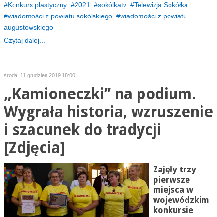
Konkurs plastyczny
2021
sokólkatv
Telewizja Sokółka
wiadomości z powiatu sokólskiego
wiadomości z powiatu
augustowskiego
Czytaj dalej...
środa, 11 grudzień 2019 18:00
„Kamioneczki” na podium.
Wygrała historia, wzruszenie
i szacunek do tradycji
[Zdjęcia]
Zajęły trzy
pierwsze
miejsca w
wojewódzkim
konkursie