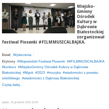
Miejsko-
Gminny
Ośrodek
Kultury w
Dąbrowie
Białostockiej
zorganizował
festiwal Piosenki #FILMMUSICALBAJKA.
Dział:
Wydarzenia
Etykiety
Wojewódzki Festiwal Piosenki
#FILMMUSICALBAJKA
konkurs
MiejskoGminny Ośrodek Kultury w Dąbrowie
Białostockiej
Mgok
2023
muzyka
wiadomości z powiatu
sokólskiego
wiadomości z Dąbrowy Białostockiej
Czytaj dalej...
piątek, 16 grudzień 2022 20:55