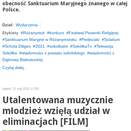
obecność Sanktuarium Maryjnego znanego w całej
Polsce.
Dział:
Wydarzenia
Etykiety
Różanystok
konkurs
Festiwal Piosenki Religijnej
Sanktuarium Maryjne w Różanymstoku
Pedeciaki
Solatium
Schola Diliges
2021
sokolkatvt
SokółkaTv
Telewizja
Sokółka
wiadomości z powiatu sokólskiego
wiadomości z
Dąbrowy Białostockiej
Czytaj dalej...
piątek, 21 maj 2021 17:00
Utalentowana muzycznie
młodzież wzięłą udział w
eliminacjach [FILM]