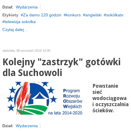
Dział:
Wydarzenia
Etykiety
Za damo 120 godzin
konkurs
angielski
sokólkatv
telewizja sokolka
Czytaj dalej...
niedziela, 08 wrzesień 2019 14:00
Kolejny "zastrzyk" gotówki
dla Suchowoli
Powstanie
sieć
wodociągowa
i oczyszczalnia
ścieków.
Dział:
Wydarzenia