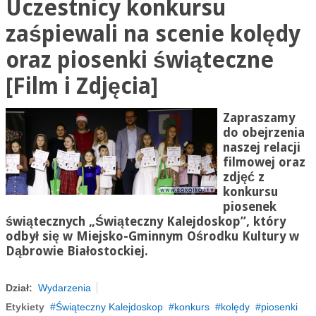
Uczestnicy konkursu
zaśpiewali na scenie kolędy
oraz piosenki świąteczne
[Film i Zdjęcia]
Zapraszamy
do obejrzenia
naszej relacji
filmowej oraz
zdjęć z
konkursu
piosenek
świątecznych „Świąteczny Kalejdoskop”, który
odbył się w Miejsko-Gminnym Ośrodku Kultury w
Dąbrowie Białostockiej.
Dział:
Wydarzenia
Etykiety
Świąteczny Kalejdoskop
konkurs
kolędy
piosenki