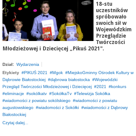
18-stu
uczestników
spróbowało
swoich sił w
Wojewódzkim
Przeglądzie
Twórczości
Młodzieżowej i Dziecięcej
„
Pikuś 2021
"
.
Dział:
Wydarzenia
Etykiety
PIKUŚ 2021
Mgok
MiejskoGminny Ośrodek Kultury w
Dąbrowie Białostockiej
dąbrowa białostocka
Wojewódzki
Przegląd Twórczości Młodzieżowej i Dziecięcej
2021
konkurs
eliminacje
sokólkatv
SokółkaTv
Telewizja Sokółka
wiadomości z powiatu sokólskiego
wiadomości z powiatu
augustowskiego
wiadomości z Sokółki
wiadomości z Dąbrowy
Białostockiej
Czytaj dalej...