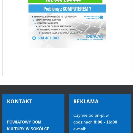
KONTAKT
REKLAMA
Czynne od pn-pt w
godzinach
8:00 - 16:00
POWIATOWY DOM
e-mail:
KULTURY W SOKÓŁCE