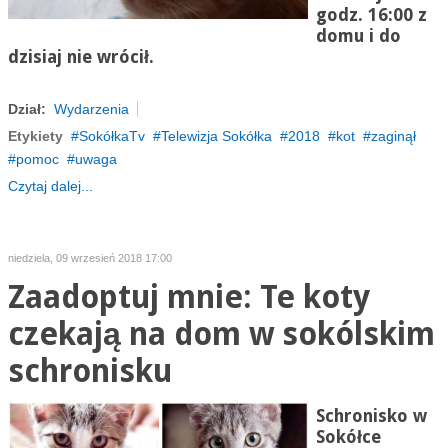
godz. 16:00 z
domu i do
dzisiaj nie wrócił.
Dział:
Wydarzenia
Etykiety
SokółkaTv
Telewizja Sokółka
2018
kot
zaginął
pomoc
uwaga
Czytaj dalej...
niedziela, 09 wrzesień 2018 17:00
Zaadoptuj mnie: Te koty
czekają na dom w sokólskim
schronisku
Schronisko w
Sokółce