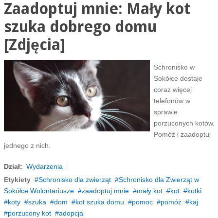
Zaadoptuj mnie: Mały kot
szuka dobrego domu
[Zdjęcia]
Schronisko w
Sokółce dostaje
coraz więcej
telefonów w
sprawie
porzuconych kotów.
Pomóż i zaadoptuj
jednego z nich.
Dział:
Wydarzenia
Etykiety
Schronisko dla zwierząt
Schronisko dla Zwierząt w
Sokółce Wolontariusze
zaadoptuj mnie
mały kot
kot
kotki
koty
szuka
dom
kot szuka domu
pomoc
pomóż
kaj
porzucony kot
adopcja