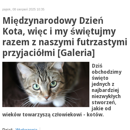
piątek, 08 sierpień 2025 10:35
Międzynarodowy Dzień
Kota, więc i my świętujmy
razem z naszymi futrzastymi
przyjaciółmi [Galeria]
Dziś
obchodzimy
święto
jednych z
najbardziej
niezwykłych
stworzeń,
jakie od
wieków towarzyszą człowiekowi - kotów.
Dział:
Wydarzenia