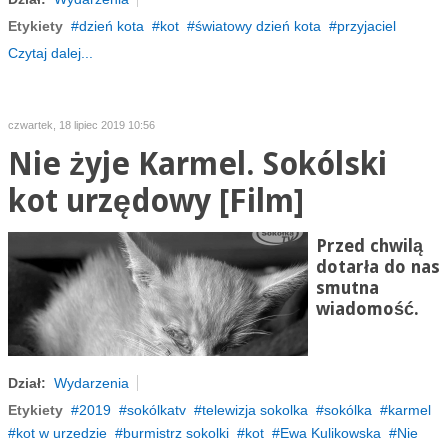
Etykiety
dzień kota
kot
światowy dzień kota
przyjaciel
Czytaj dalej...
czwartek, 18 lipiec 2019 10:56
Nie żyje Karmel. Sokólski
kot urzędowy [Film]
Przed chwilą
dotarła do nas
smutna
wiadomość.
Dział:
Wydarzenia
Etykiety
2019
sokólkatv
telewizja sokolka
sokólka
karmel
kot w urzedzie
burmistrz sokolki
kot
Ewa Kulikowska
Nie