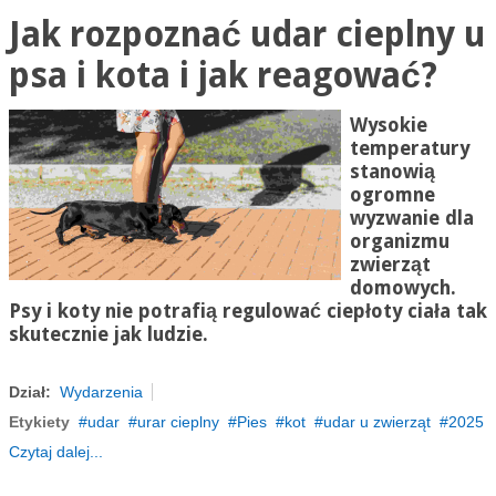
Jak rozpoznać udar cieplny u
psa i kota i jak reagować?
Wysokie
temperatury
stanowią
ogromne
wyzwanie dla
organizmu
zwierząt
domowych.
Psy i koty nie potrafią regulować ciepłoty ciała tak
skutecznie jak ludzie.
Dział:
Wydarzenia
Etykiety
udar
urar cieplny
Pies
kot
udar u zwierząt
2025
Czytaj dalej...