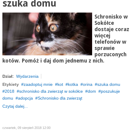
szuka domu
Schronisko w
Sokółce
dostaje coraz
więcej
telefonów w
sprawie
porzuconych
kotów. Pomóż i daj dom jednemu z nich.
Dział:
Wydarzenia
Etykiety
zaadoptuj mnie
kot
kotka
orina
szuka domu
2018
schronisko dla zwierząt w sokółce
dom
poszukuje
domu
adopcja
Schronisko dla zwierząt
Czytaj dalej...
czwartek, 09 sierpień 2018 12:00