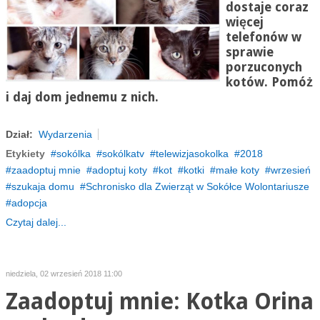
dostaje coraz
więcej
telefonów w
sprawie
porzuconych
kotów. Pomóż
i daj dom jednemu z nich.
Dział:
Wydarzenia
Etykiety
sokólka
sokólkatv
telewizjasokolka
2018
zaadoptuj mnie
adoptuj koty
kot
kotki
małe koty
wrzesień
szukaja domu
Schronisko dla Zwierząt w Sokółce Wolontariusze
adopcja
Czytaj dalej...
niedziela, 02 wrzesień 2018 11:00
Zaadoptuj mnie: Kotka Orina