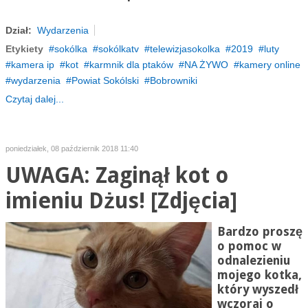
Dział:
Wydarzenia
Etykiety
sokólka
sokólkatv
telewizjasokolka
2019
luty
kamera ip
kot
karmnik dla ptaków
NA ŻYWO
kamery online
wydarzenia
Powiat Sokólski
Bobrowniki
Czytaj dalej...
poniedziałek, 08 październik 2018 11:40
UWAGA: Zaginął kot o
imieniu Dżus! [Zdjęcia]
Bardzo proszę
o pomoc w
odnalezieniu
mojego kotka,
który wyszedł
wczoraj o