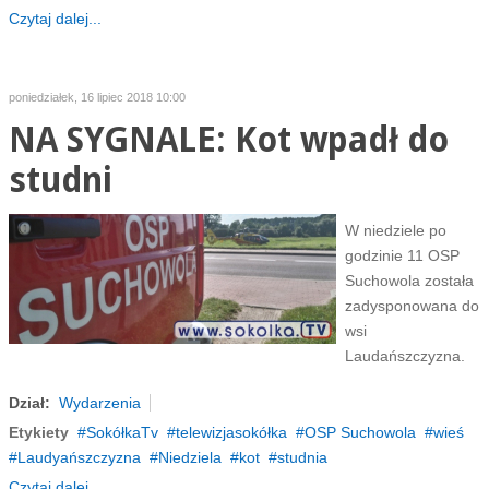
Czytaj dalej...
poniedziałek, 16 lipiec 2018 10:00
NA SYGNALE: Kot wpadł do
studni
W niedziele po
godzinie 11 OSP
Suchowola została
zadysponowana do
wsi
Laudańszczyzna.
Dział:
Wydarzenia
Etykiety
SokółkaTv
telewizjasokółka
OSP Suchowola
wieś
Laudyańszczyzna
Niedziela
kot
studnia
Czytaj dalej...