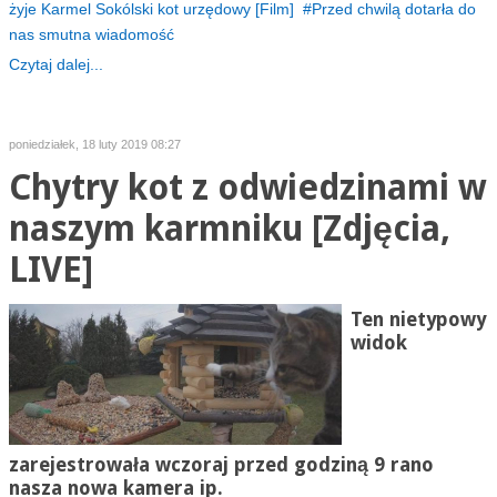
żyje Karmel Sokólski kot urzędowy [Film]
Przed chwilą dotarła do
nas smutna wiadomość
Czytaj dalej...
poniedziałek, 18 luty 2019 08:27
Chytry kot z odwiedzinami w
naszym karmniku [Zdjęcia,
LIVE]
Ten nietypowy
widok
zarejestrowała wczoraj przed godziną 9 rano
nasza nowa kamera ip.