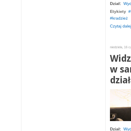
Dział:
Wyd
Etykiety
kradzież
Czytaj dalej
niedziela, 16 
Widz
w sa
dział
Dział:
Wyd