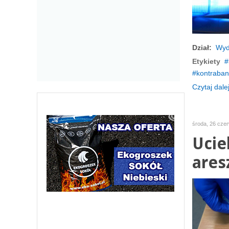
Dział:
Wyd
Etykiety
kontraba
Czytaj dalej
środa, 26 cze
Ucie
ares