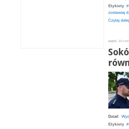
Etykiety
zostawiaj d
Czytaj dalej
piątek, 14 cze
Sokó
równ
Dział:
Wyd
Etykiety