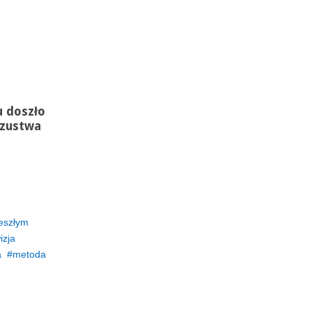
u doszło
szustwa
eszłym
izja
a
metoda