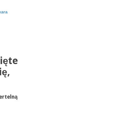
kara
ięte
ię,
rtelną