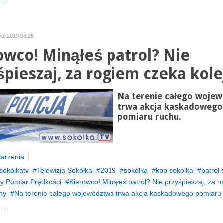
...
maj 2019 08:25
owco! Minąłeś patrol? Nie
śpieszaj, za rogiem czeka kole
Na terenie całego woje
trwa akcja kaskadowego
pomiaru ruchu.
arzenia
sokólkatv
Telewizja Sokółka
2019
sokólka
kpp sokolka
patrol 
y Pomiar Prędkości
Kierowco! Minąłeś patrol? Nie przyśpieszaj, za r
ny
Na terenie całego województwa trwa akcja kaskadowego pomiaru
...