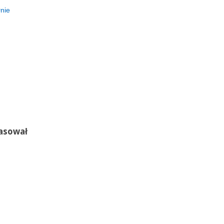
nie
asował