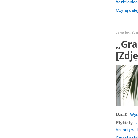
dzielonic
Czytaj dalej
czwartek, 23 
„Gra
[Zdję
Dział:
Wyd
Etykiety
historią w t