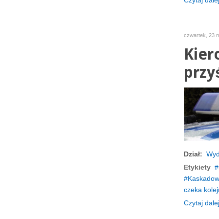
Czytaj dalej
czwartek, 23 
Kier
przy
Dział:
Wyd
Etykiety
Kaskadow
czeka kolej
Czytaj dalej