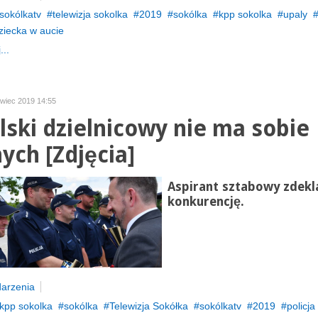
sokólkatv
telewizja sokolka
2019
sokólka
kpp sokolka
upaly
ziecka w aucie
...
rwiec 2019 14:55
lski dzielnicowy nie ma sobie
ych [Zdjęcia]
Aspirant sztabowy zdekl
konkurencję.
arzenia
kpp sokolka
sokólka
Telewizja Sokółka
sokólkatv
2019
policja