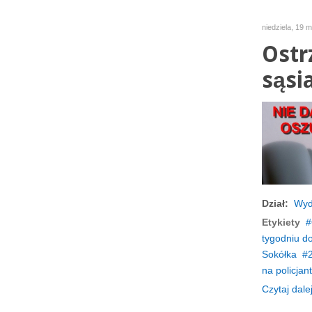
niedziela, 19 
Ostr
sąsi
Dział:
Wyd
Etykiety
tygodniu d
Sokółka
na policjan
Czytaj dalej