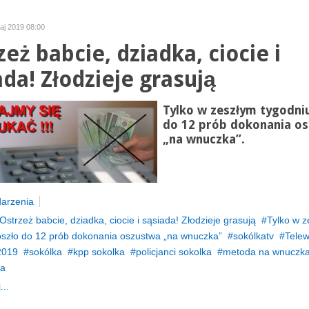
maj 2019 08:00
zeż babcie, dziadka, ciocie i
ada! Złodzieje grasują
Tylko w zeszłym tygodni
do 12 prób dokonania o
„na wnuczka”.
arzenia
Ostrzeż babcie, dziadka, ciocie i sąsiada! Złodzieje grasują
Tylko w z
oszło do 12 prób dokonania oszustwa „na wnuczka”
sokólkatv
Telew
2019
sokólka
kpp sokolka
policjanci sokolka
metoda na wnuczk
ta
...