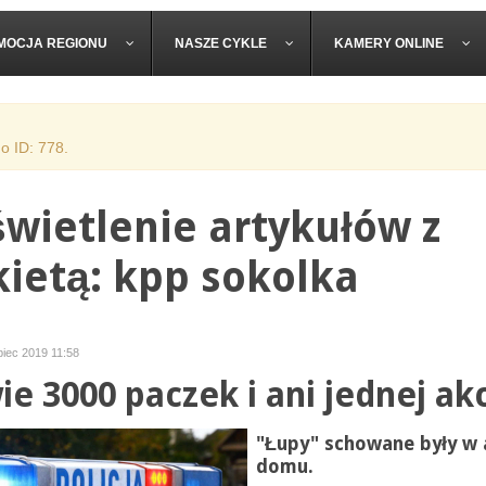
MOCJA REGIONU
NASZE CYKLE
KAMERY ONLINE
o ID: 778.
wietlenie artykułów z
kietą: kpp sokolka
ipiec 2019 11:58
ie 3000 paczek i ani jednej ak
"Łupy" schowane były w a
domu.