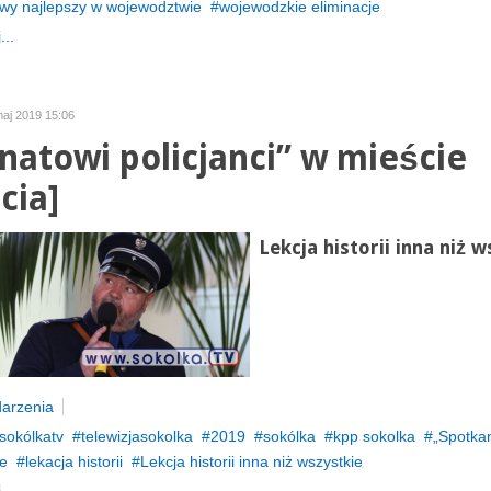
owy najlepszy w wojewodztwie
wojewodzkie eliminacje
...
maj 2019 15:06
natowi policjanci” w mieście
cia]
Lekcja historii inna niż w
arzenia
sokólkatv
telewizjasokolka
2019
sokólka
kpp sokolka
„Spotkan
le
lekacja historii
Lekcja historii inna niż wszystkie