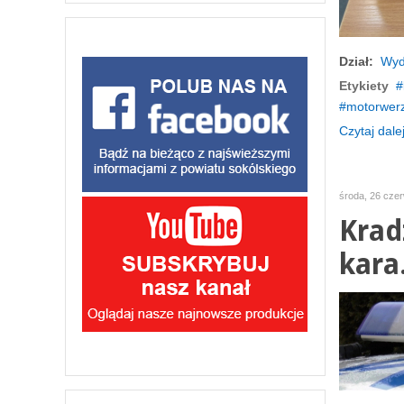
Dział:
Wyd
Etykiety
motorwer
Czytaj dalej
środa, 26 cze
Krad
kara.