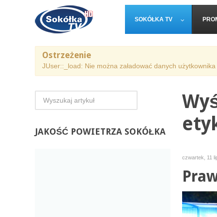
SOKÓŁKA TV
PRO
Ostrzeżenie
JUser::_load: Nie można załadować danych użytkownika 
Wyś
ety
JAKOŚĆ
POWIETRZA SOKÓŁKA
czwartek, 11 l
Praw