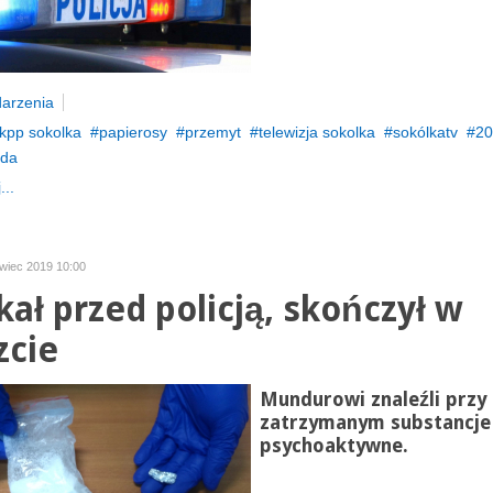
arzenia
kpp sokolka
papierosy
przemyt
telewizja sokolka
sokólkatv
20
nda
...
rwiec 2019 10:00
kał przed policją, skończył w
zcie
Mundurowi znaleźli przy
zatrzymanym substancje
psychoaktywne.