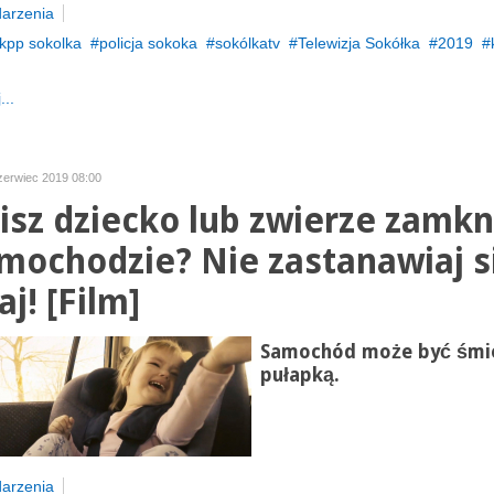
arzenia
kpp sokolka
policja sokoka
sokólkatv
Telewizja Sokółka
2019
...
czerwiec 2019 08:00
isz dziecko lub zwierze zamkn
mochodzie? Nie zastanawiaj s
aj! [Film]
Samochód może być śmie
pułapką.
arzenia