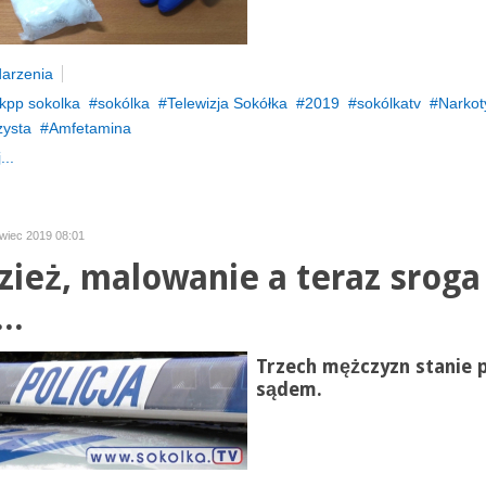
arzenia
kpp sokolka
sokólka
Telewizja Sokółka
2019
sokólkatv
Narkot
zysta
Amfetamina
...
rwiec 2019 08:01
zież, malowanie a teraz sroga
..
Trzech mężczyzn stanie 
sądem.