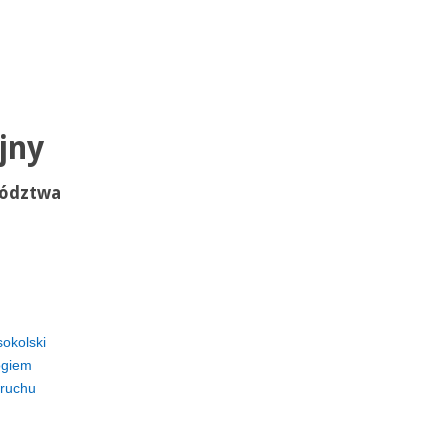
jny
wództwa
sokolski
ogiem
 ruchu