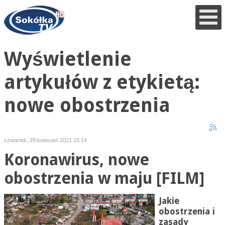
Wyświetlenie
artykułów z etykietą:
nowe obostrzenia
czwartek, 29 kwiecień 2021 15:14
Koronawirus, nowe
obostrzenia w maju [FILM]
Jakie
obostrzenia i
zasady