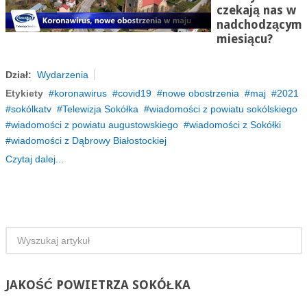
czekają nas w
nadchodzącym
miesiącu?
Dział:
Wydarzenia
Etykiety
koronawirus
covid19
nowe obostrzenia
maj
2021
sokólkatv
Telewizja Sokółka
wiadomości z powiatu sokólskiego
wiadomości z powiatu augustowskiego
wiadomości z Sokółki
wiadomości z Dąbrowy Białostockiej
Czytaj dalej...
JAKOŚĆ
POWIETRZA SOKÓŁKA