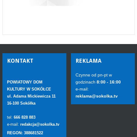
KONTAKT
REKLAMA
Czynne od pn-pt w
godzinach
8:00 - 16:00
POWIATOWY DOM
e-mail:
KULTURY W SOKÓŁCE
reklama@sokolka.tv
ul. Adama Mickiewicza 11
16-100 Sokółka
tel:
666 828 883
e-mail:
redakcja@sokolka.tv
REGON: 388681522