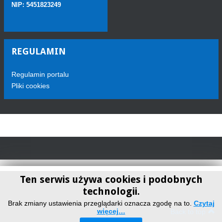
NIP: 5451823249
REGULAMIN
Regulamin portalu
Pliki cookies
Ten serwis używa cookies i podobnych
technologii.
Telewizja Sokółka
Brak zmiany ustawienia przeglądarki oznacza zgodę na to.
Czytaj
więcej…
Back to top