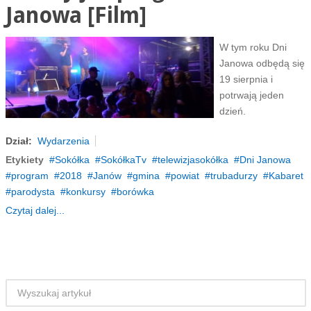
Janowa [Film]
W tym roku Dni
Janowa odbędą się
19 sierpnia i
potrwają jeden
dzień.
Dział:
Wydarzenia
Etykiety
Sokółka
SokółkaTv
telewizjasokółka
Dni Janowa
program
2018
Janów
gmina
powiat
trubadurzy
Kabaret
parodysta
konkursy
borówka
Czytaj dalej...