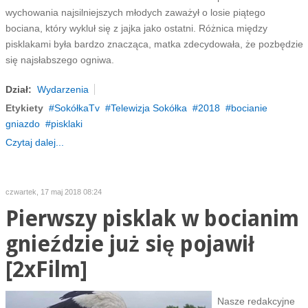
wychowania najsilniejszych młodych zaważył o losie piątego
bociana, który wykluł się z jajka jako ostatni. Różnica między
pisklakami była bardzo znacząca, matka zdecydowała, że pozbędzie
się najsłabszego ogniwa.
Dział:
Wydarzenia
Etykiety
SokółkaTv
Telewizja Sokółka
2018
bocianie
gniazdo
pisklaki
Czytaj dalej...
czwartek, 17 maj 2018 08:24
Pierwszy pisklak w bocianim
gnieździe już się pojawił
[2xFilm]
Nasze redakcyjne