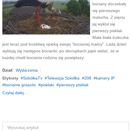
bociany doczekały
się pierwszego
malucha. Z pięciu
jaj wykluł się
pierwszy pisklak.
Mała biała kuleczka
jest teraz pod troskliwą opieką swojej "bocianiej mamy". Lada dzień
wyklują się następne bocianki, po skorupkach jajek widać, że w
każdej chwili bociania rodzina się powiększy.
Dział:
Wydarzenia
Etykiety
SokółkaTv
Telewizja Sokółka
208
kamery IP
bocianie gniazdo
pisklaki
pierwszy pisklak
Czytaj dalej...