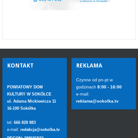
KONTAKT
REKLAMA
Czynne od pn-pt w
godzinach
8:00 - 16:00
POWIATOWY DOM
e-mail:
KULTURY W SOKÓŁCE
reklama@sokolka.tv
ul. Adama Mickiewicza 11
16-100 Sokółka
tel:
666 828 883
e-mail:
redakcja@sokolka.tv