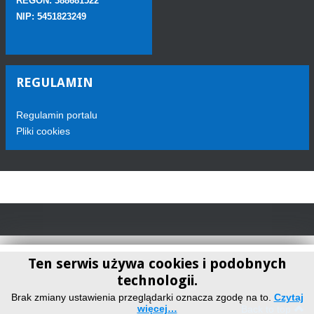
REGON: 388681522
NIP: 5451823249
REGULAMIN
Regulamin portalu
Pliki cookies
Ten serwis używa cookies i podobnych
technologii.
Telewizja Sokółka
Brak zmiany ustawienia przeglądarki oznacza zgodę na to.
Czytaj
więcej…
Back to top