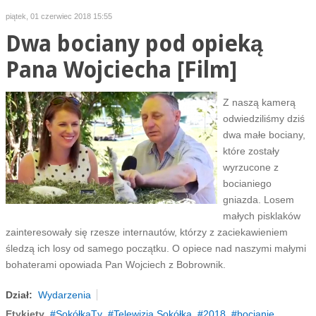
piątek, 01 czerwiec 2018 15:55
Dwa bociany pod opieką
Pana Wojciecha [Film]
Z naszą kamerą
odwiedziliśmy dziś
dwa małe bociany,
które zostały
wyrzucone z
bocianiego
gniazda. Losem
małych pisklaków
zainteresowały się rzesze internautów, którzy z zaciekawieniem
śledzą ich losy od samego początku. O opiece nad naszymi małymi
bohaterami opowiada Pan Wojciech z Bobrownik.
Dział:
Wydarzenia
Etykiety
SokółkaTv
Telewizja Sokółka
2018
bocianie