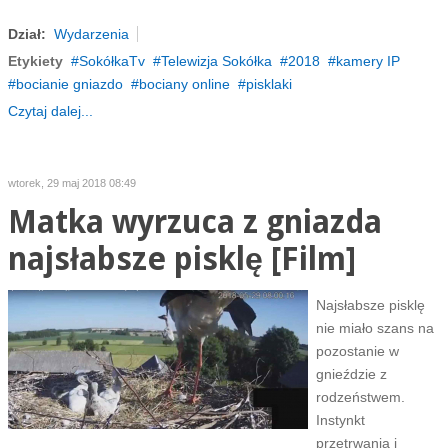
Dział:
Wydarzenia
Etykiety
SokółkaTv
Telewizja Sokółka
2018
kamery IP
bocianie gniazdo
bociany online
pisklaki
Czytaj dalej...
wtorek, 29 maj 2018 08:49
Matka wyrzuca z gniazda
najsłabsze pisklę [Film]
Najsłabsze pisklę
nie miało szans na
pozostanie w
gnieździe z
rodzeństwem.
Instynkt
przetrwania i