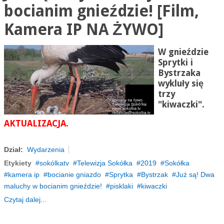
bocianim gnieździe! [Film,
Kamera IP NA ŻYWO]
W gnieździe
Sprytki i
Bystrzaka
wykluły się
trzy
"kiwaczki".
AKTUALIZACJA.
Dział:
Wydarzenia
Etykiety
sokólkatv
Telewizja Sokółka
2019
Sokółka
kamera ip
bocianie gniazdo
Sprytka
Bystrzak
Już są! Dwa
maluchy w bocianim gnieździe!
pisklaki
kiwaczki
Czytaj dalej...