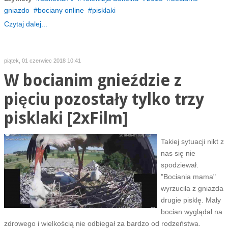
gniazdo
bociany online
pisklaki
Czytaj dalej...
piątek, 01 czerwiec 2018 10:41
W bocianim gnieździe z
pięciu pozostały tylko trzy
pisklaki [2xFilm]
Takiej sytuacji nikt z
nas się nie
spodziewał.
"Bociania mama"
wyrzuciła z gniazda
drugie pisklę. Mały
bocian wyglądał na
zdrowego i wielkością nie odbiegał za bardzo od rodzeństwa.