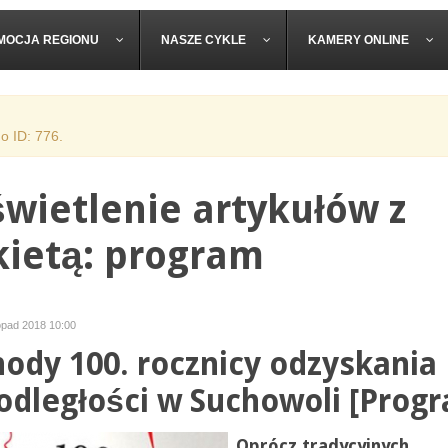
MOCJA REGIONU
NASZE CYKLE
KAMERY ONLINE
o ID: 776.
wietlenie artykułów z
kietą: program
topad 2018 10:00
ody 100. rocznicy odzyskania
odległości w Suchowoli [Prog
Oprócz tradycyjnych