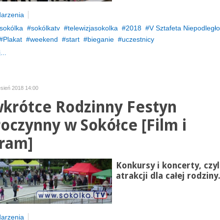
arzenia
sokólka
sokólkatv
telewizjasokolka
2018
V Sztafeta Niepodległo
Plakat
weekend
start
bieganie
uczestnicy
...
esień 2018 14:00
wkrótce Rodzinny Festyn
oczynny w Sokółce [Film i
ram]
Konkursy i koncerty, czy
atrakcji dla całej rodziny
arzenia