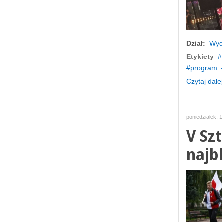
Dział:
Wyd
Etykiety
program
Czytaj dalej
poniedziałek, 
V Sz
najb