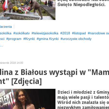
Święto Niepodległości.
arzenia
sokólka
sokólkatv
telewizjasokolka
2018
listopad
narodowe sw
sci
program
Krynki
gmina Krynki
uroczyste obchody
...
dziernik 2018 14:00
lina z Białous wystąpi w "Ma
t" [Zdjęcia]
Dzieci i młodzież z Gmin
mają wiele pasji i talent
Wśród nich znalazła się 
niezwykłym zamiłowanie