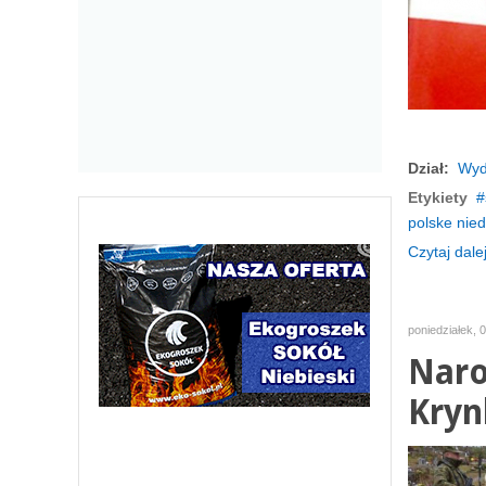
Dział:
Wyd
Etykiety
polske nied
Czytaj dalej
poniedziałek, 
Naro
Kryn