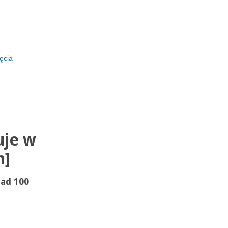
ęcia
uje w
m]
nad 100