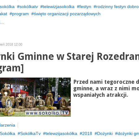
sokólka
sokólkatv
telewizjasokolka
festyn
rodzinny festyn dobr
akat
program
święto organizacji pozarządowych
...
pień 2018 12:00
nki Gminne w Starej Rozedra
gram]
Przed nami tegoroczne d
gminne, a wraz z nimi m
wspaniałych atrakcji.
arzenia
Sokółka
SokółkaTv
telewzijasokółka
2018
Dożynki
dożynki g