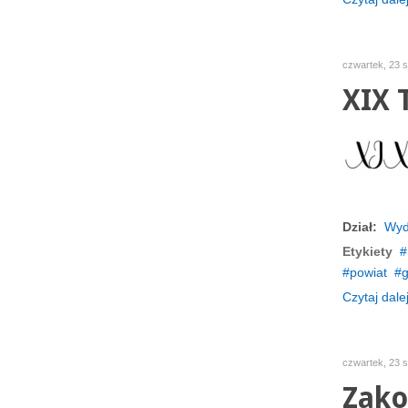
czwartek, 23 s
XIX 
Dział:
Wyd
Etykiety
powiat
Czytaj dalej
czwartek, 23 s
Zako