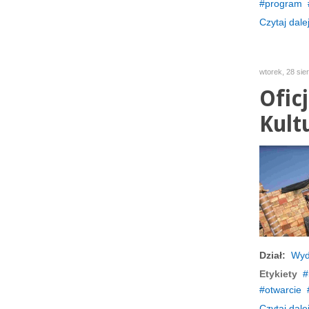
program
Czytaj dalej
wtorek, 28 sie
Ofic
Kult
Dział:
Wyd
Etykiety
otwarcie
Czytaj dalej