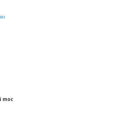
ści
li moc
.