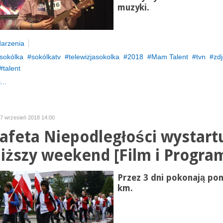
muzyki.
arzenia
sokólka
sokólkatv
telewizjasokolka
2018
Mam Talent
tvn
zdj
talent
...
17 wrzesień 2018 14:00
tafeta Niepodległości wystart
liższy weekend [Film i Progra
Przez 3 dni pokonają po
km.