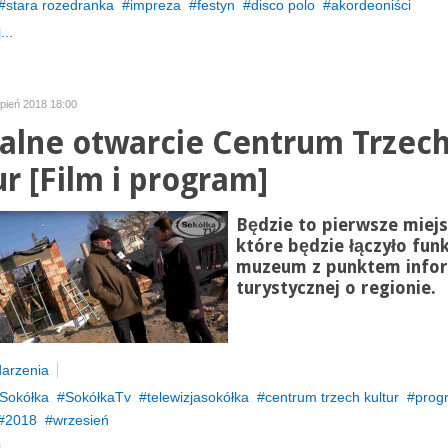
stara rozedranka
impreza
festyn
disco polo
akordeoniści
...
rpień 2018 18:00
jalne otwarcie Centrum Trzec
ur [Film i program]
Będzie to pierwsze miejs
które będzie łączyło fun
muzeum z punktem infor
turystycznej o regionie.
arzenia
Sokółka
SokółkaTv
telewizjasokółka
centrum trzech kultur
prog
2018
wrzesień
...