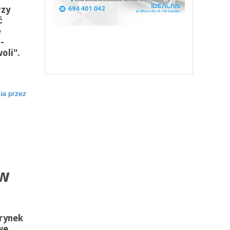
rzy
ć
ę
-
oli".
ia przez
 w
rynek
we