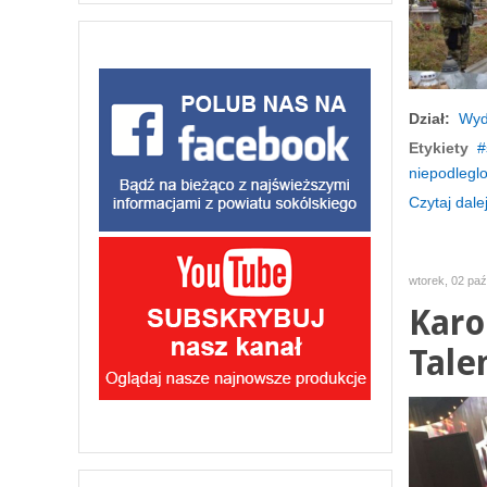
Dział:
Wyd
Etykiety
niepodleglo
Czytaj dalej
wtorek, 02 paź
Karo
Talen