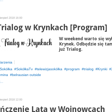
ierpień 2018 16:00
Trialog w Krynkach [Program]
W weekend warto się wy
Krynek. Odbędzie się tam
już Trialog.
arzenia
Sokółka
SokółkaTv
telewizjasokółka
program
trialog
Krynki
gmina
belrausian outside
...
ierpień 2018 12:00
ńczenie Lata w Wojnowcach