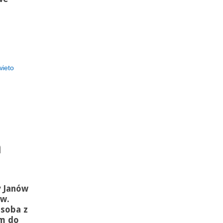
ieto
m
y Janów
ów.
osoba z
m do