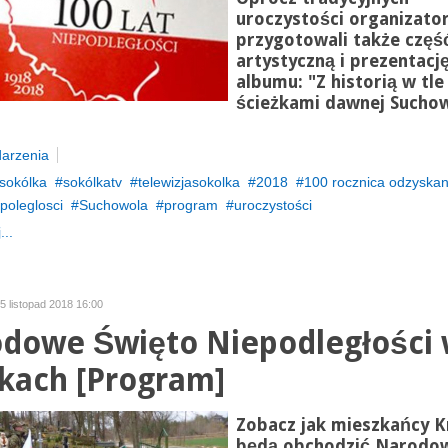
uroczystości organizato
przygotowali także częś
artystyczną i prezentacj
albumu: "Z historią w tle 
ścieżkami dawnej Suchow
arzenia
sokólka
sokólkatv
telewizjasokolka
2018
100 rocznica odzyskan
poleglosci
Suchowola
program
uroczystości
...
05 listopad 2018 16:00
dowe Święto Niepodległości
kach [Program]
Zobacz jak mieszkańcy K
będą obchodzić Narodo