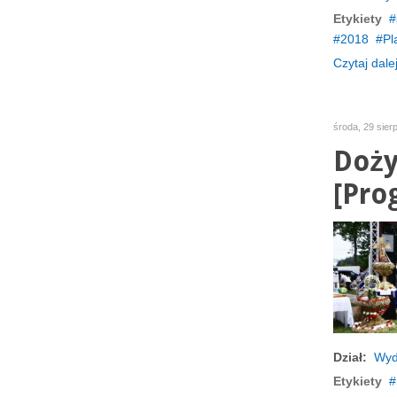
Etykiety
2018
Pl
Czytaj dalej
środa, 29 sier
Doży
[Pro
Dział:
Wyd
Etykiety