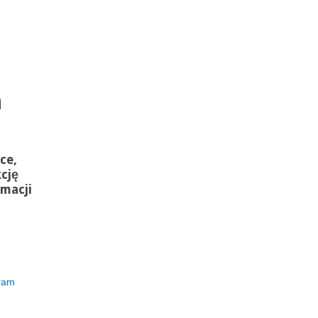
h
ce,
kcję
macji
ram