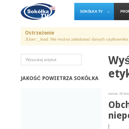
SOKÓŁKA TV
PRO
Ostrzeżenie
JUser::_load: Nie można załadować danych użytkownika 
Wyś
ety
JAKOŚĆ
POWIETRZA SOKÓŁKA
wtorek, 06 lis
Obch
niep