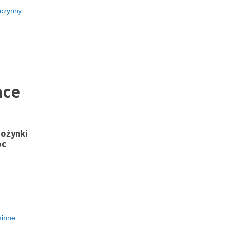
oczynny
nce
ożynki
oc
minne