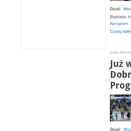
Dział:
Wyd
Etykiety
program
Czytaj dalej
środa, 05 wrz
Już 
Dobr
Prog
Dział:
Wyd