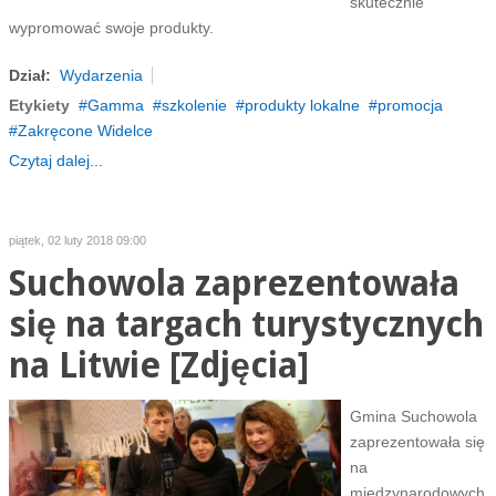
skutecznie
wypromować swoje produkty.
Dział:
Wydarzenia
Etykiety
Gamma
szkolenie
produkty lokalne
promocja
Zakręcone Widelce
Czytaj dalej...
piątek, 02 luty 2018 09:00
Suchowola zaprezentowała
się na targach turystycznych
na Litwie [Zdjęcia]
Gmina Suchowola
zaprezentowała się
na
międzynarodowych