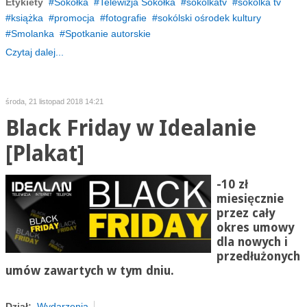
Etykiety
Sokółka
Telewizja Sokółka
sokólkatv
sokolka tv
książka
promocja
fotografie
sokólski ośrodek kultury
Smolanka
Spotkanie autorskie
Czytaj dalej...
środa, 21 listopad 2018 14:21
Black Friday w Idealanie
[Plakat]
-10 zł
miesięcznie
przez cały
okres umowy
dla nowych i
przedłużonych
umów zawartych w tym dniu.
Dział:
Wydarzenia