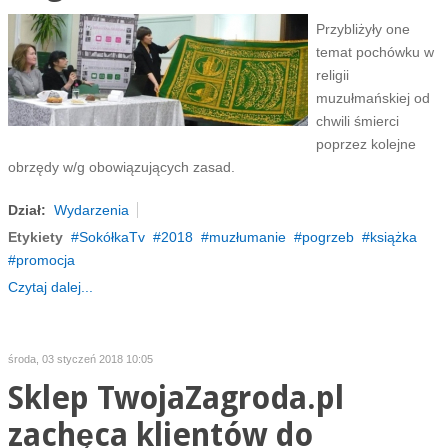
Przybliżyły one
temat pochówku w
religii
muzułmańskiej od
chwili śmierci
poprzez kolejne
obrzędy w/g obowiązujących zasad.
Dział:
Wydarzenia
Etykiety
SokółkaTv
2018
muzłumanie
pogrzeb
książka
promocja
Czytaj dalej...
środa, 03 styczeń 2018 10:05
Sklep TwojaZagroda.pl
zachęca klientów do