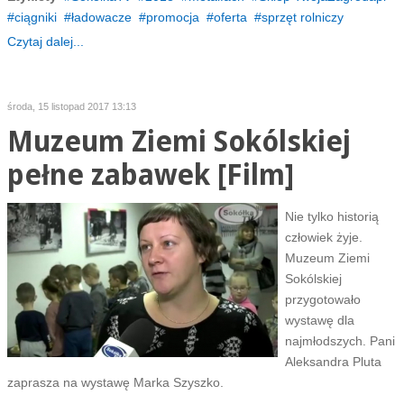
ciągniki
ładowacze
promocja
oferta
sprzęt rolniczy
Czytaj dalej...
środa, 15 listopad 2017 13:13
Muzeum Ziemi Sokólskiej
pełne zabawek [Film]
Nie tylko historią
człowiek żyje.
Muzeum Ziemi
Sokólskiej
przygotowało
wystawę dla
najmłodszych. Pani
Aleksandra Pluta
zaprasza na wystawę Marka Szyszko.