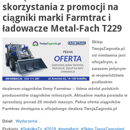
skorzystania z promocji na
ciągniki marki Farmtrac i
ładowacze Metal-Fach T229
Sklep
TwojaZagroda.pl
od niedawna jest
oficjalnym, a
zarazem jedynym
w województwie
podlaskim
dealerem ciągników firmy Farmtrac – lidera wśród polskich
producentów ciągników rolniczych. Aktualnie marka posiada w
sprzedaży ponad 20 modeli maszyn. Pełna oferta ciągników
Farmtrac dostępna u oficjalnego dealera TwojaZagroda.pl
Dział:
Wydarzenia
Etykiety
SokółkaTv
2018
metalfach
Sklep TwojaZagrodapl