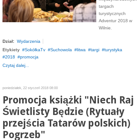
targach
turystycznych
Adventur 2018 w
Wilnie.
Dział:
Wydarzenia
Etykiety
SokółkaTv
Suchowola
litwa
targi
turystyka
2018
promocja
Czytaj dalej...
poniedziałek, 22 styczeń 2018 08:00
Promocja książki "Niech Raj
Świetlisty Będzie (Rytuały
przejścia Tatarów polskich)
Pogrzeb"