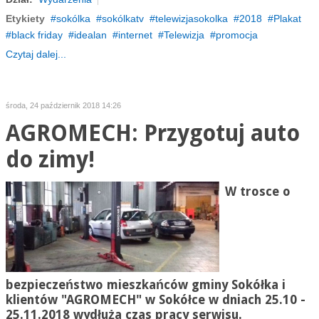
Etykiety
sokólka
sokólkatv
telewizjasokolka
2018
Plakat
black friday
idealan
internet
Telewizja
promocja
Czytaj dalej...
środa, 24 październik 2018 14:26
AGROMECH: Przygotuj auto
do zimy!
W trosce o
bezpieczeństwo mieszkańców gminy Sokółka i
klientów "AGROMECH" w Sokółce w dniach 25.10 -
25.11.2018 wydłuża czas pracy serwisu.