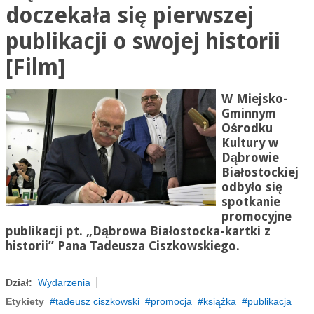
doczekała się pierwszej
publikacji o swojej historii
[Film]
W Miejsko-
Gminnym
Ośrodku
Kultury w
Dąbrowie
Białostockiej
odbyło się
spotkanie
promocyjne
publikacji pt. „Dąbrowa
Białostocka-kartki
z
historii” Pana Tadeusza Ciszkowskiego.
Dział:
Wydarzenia
Etykiety
tadeusz ciszkowski
promocja
książka
publikacja