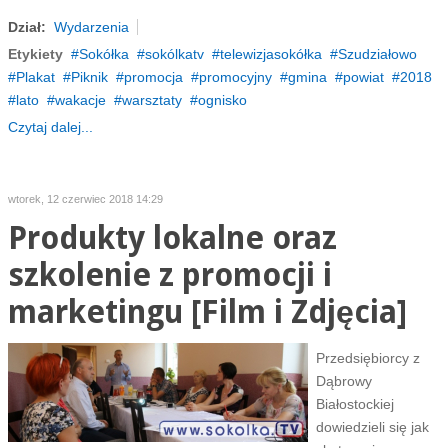
Dział:
Wydarzenia
Etykiety
Sokółka
sokólkatv
telewizjasokółka
Szudziałowo
Plakat
Piknik
promocja
promocyjny
gmina
powiat
2018
lato
wakacje
warsztaty
ognisko
Czytaj dalej...
wtorek, 12 czerwiec 2018 14:29
Produkty lokalne oraz
szkolenie z promocji i
marketingu [Film i Zdjęcia]
Przedsiębiorcy z
Dąbrowy
Białostockiej
dowiedzieli się jak