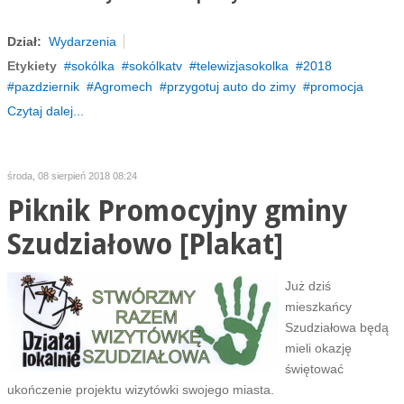
Dział:
Wydarzenia
Etykiety
sokólka
sokólkatv
telewizjasokolka
2018
pazdziernik
Agromech
przygotuj auto do zimy
promocja
Czytaj dalej...
środa, 08 sierpień 2018 08:24
Piknik Promocyjny gminy
Szudziałowo [Plakat]
Już dziś
mieszkańcy
Szudziałowa będą
mieli okazję
świętować
ukończenie projektu wizytówki swojego miasta.