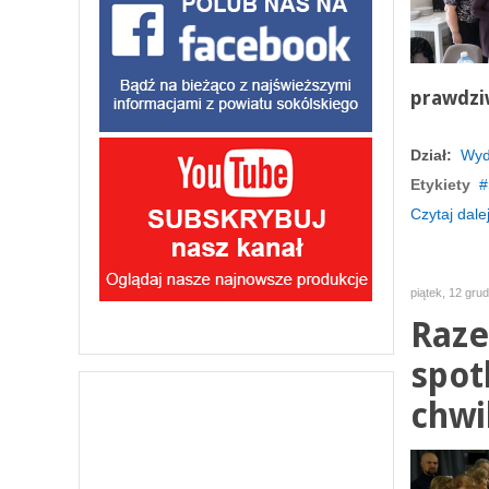
prawdzi
Dział:
Wyd
Etykiety
Czytaj dalej
piątek, 12 gru
Raze
spot
chwi