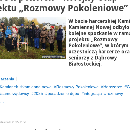
ektu „Rozmowy Pokoleniowe”
W bazie harcerskiej Kam
Kamiennej Nowej odbyło 
kolejne spotkanie w ram
projektu „Rozmowy
Pokoleniowe”, w którym
uczestniczą harcerze ora
seniorzy z Dąbrowy
Białostockiej.
arzenia
Kamionek
kamienna nowa
Rozmowy Pokoleniowe
Harczerze
G
samorządowcy
2025
posadzenie dębu
integracja
rozmowy
...
dziernik 2025 11:20