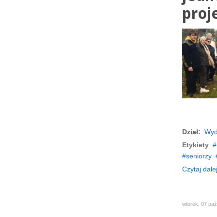
proj
Dział:
Wyd
Etykiety
seniorzy
Czytaj dalej
wtorek, 07 paź