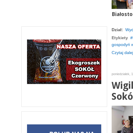
Białosto
Dział:
Wyd
Etykiety
gospodyń w
Czytaj dalej
poniedziałek, 
Wigi
Sokó