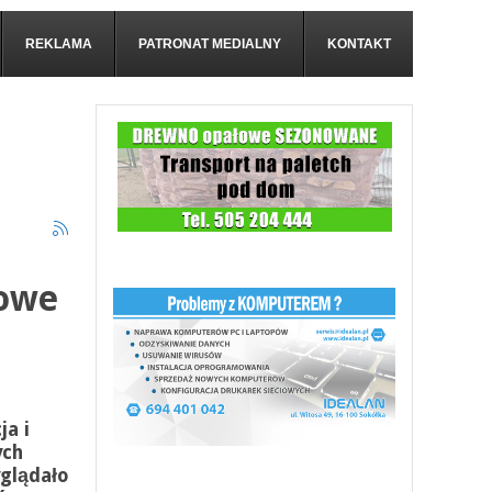
REKLAMA
PATRONAT MEDIALNY
KONTAKT
rowe
i
ja i
ych
glądało