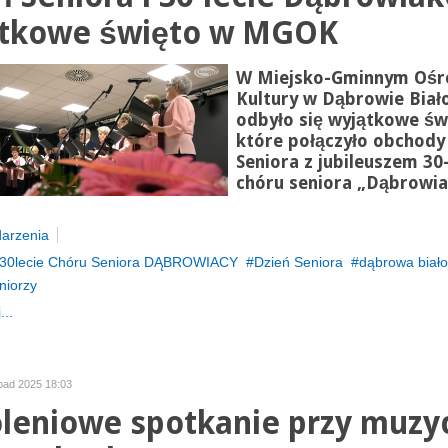
tkowe święto w MGOK
W Miejsko-Gminnym Ośr
Kultury w Dąbrowie Biało
odbyło się wyjątkowe św
które połączyło obchody
Seniora z jubileuszem 30-
chóru seniora „Dąbrowia
arzenia
30lecie Chóru Seniora DĄBROWIACY
Dzień Seniora
dąbrowa biało
niorzy
...
opad 2025 18:03
leniowe spotkanie przy muzyc