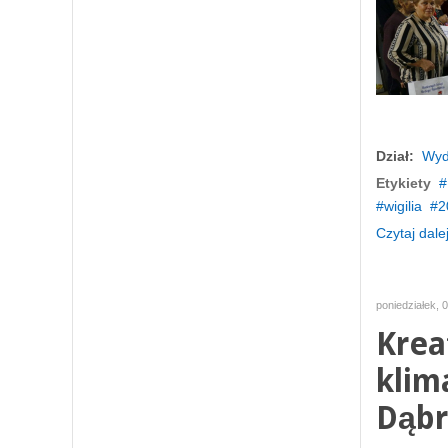
Dział:
Wyd
Etykiety
wigilia
2
Czytaj dalej
poniedziałek, 
Krea
klim
Dąbr