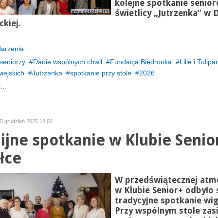
kolejne spotkanie senio
świetlicy „Jutrzenka” w
ckiej.
arzenia
seniorzy
Danie wspólnych chwil
Fundacja Biedronka
Lilie i Tulipa
iejskich
Jutrzenka
spotkanie przy stole
2026
...
15 grudzień 2025 18:03
lijne spotkanie w Klubie Senio
łce
W przedświątecznej atm
w Klubie Senior+ odbyło 
tradycyjne spotkanie wigi
Przy wspólnym stole zasi