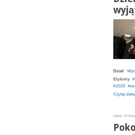
wyją
Dział:
Wyd
Etykiety
2025
se
Czytaj dalej
piątek, 28 list
Poko