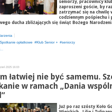
seniorzy, pracownicy klu
zaproszeni goście, by r
zatrzymać się na chwilę 
codziennym pośpiechu i 
wego ducha zbliżających się świąt Bożego Narodzeni
arzenia
Spotkanie opłatkowe
Klub Senior +
seniorzy
...
dzień 2025 16:03
m łatwiej nie być samemu. Sz
kanie w ramach „Dania wspól
l”
Już po raz szósty Koło 
Wiejskich „Lilie i Tulipan