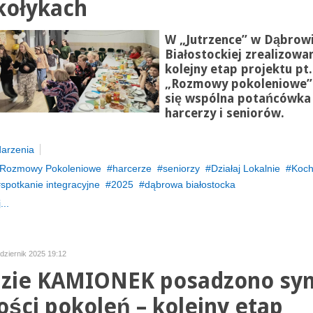
ołykach
W „Jutrzence” w Dąbrow
Białostockiej zrealizowa
kolejny etap projektu pt.
„Rozmowy pokoleniowe”
się wspólna potańcówka
harcerzy i seniorów.
arzenia
Rozmowy Pokoleniowe
harcerze
seniorzy
Działaj Lokalnie
Koc
spotkanie integracyjne
2025
dąbrowa białostocka
...
dziernik 2025 19:12
zie KAMIONEK posadzono sy
ości pokoleń – kolejny etap