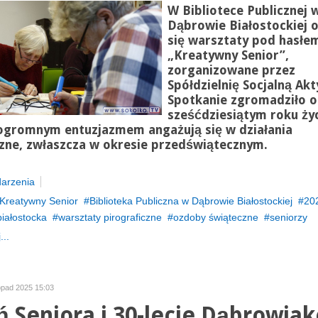
W Bibliotece Publicznej 
Dąbrowie Białostockiej 
się warsztaty pod hasłe
„Kreatywny Senior”
,
zorganizowane przez
Spółdzielnię Socjalną Ak
Spotkanie zgromadziło 
sześćdziesiątym roku życ
 ogromnym entuzjazmem angażują się w działania
zne, zwłaszcza w okresie przedświątecznym.
arzenia
Kreatywny Senior
Biblioteka Publiczna w Dąbrowie Białostockiej
20
iałostocka
warsztaty pirograficzne
ozdoby świąteczne
seniorzy
...
topad 2025 15:03
ń Seniora i 30-lecie Dąbrowia