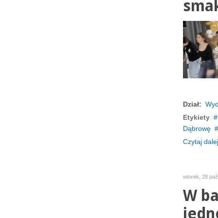
smak
Dział:
Wyd
Etykiety
Dąbrowę
Czytaj dalej
wtorek, 28 paź
W ba
jedn