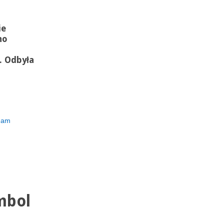
ie
no
. Odbyła
ham
mbol