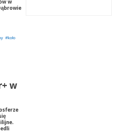
rów w
 Dąbrowie
ny
koło
r+ w
osferze
się
lijne.
edli