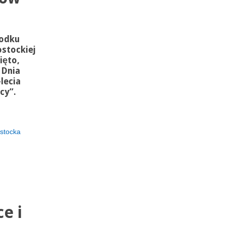
odku
stockiej
ięto,
 Dnia
lecia
cy”.
stocka
e i