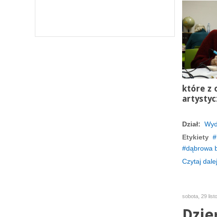
które z
artystyc
Dział:
Wyd
Etykiety
dąbrowa b
Czytaj dalej
sobota, 29 lis
Dzie