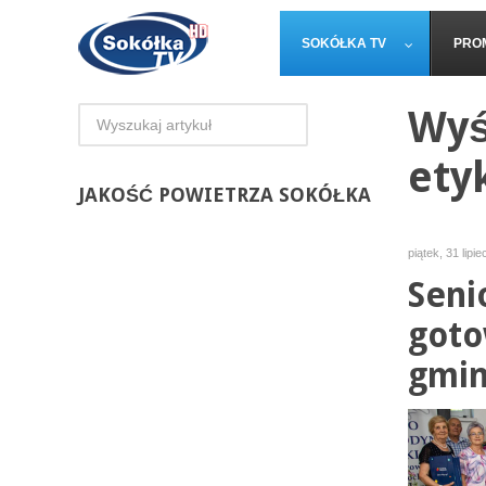
SOKÓŁKA TV
PRO
Wyś
ety
JAKOŚĆ
POWIETRZA SOKÓŁKA
piątek, 31 lipi
Seni
goto
gmi