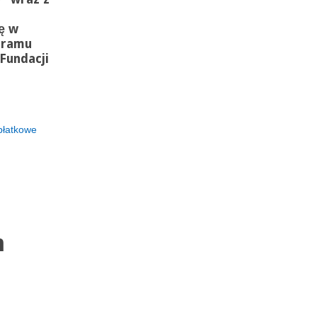
ię w
gramu
Fundacji
płatkowe
m