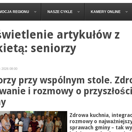
MOCJA REGIONU
NASZE CYKLE
KAMERY ONLINE
wietlenie artykułów z
kietą: seniorzy
ec 2026 08:00
orzy przy wspólnym stole. Zd
wanie i rozmowy o przyszłośc
ny
Zdrowa kuchnia, integrac
rozmowy o najważniejsz
sprawach gminy – tak wy