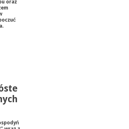
bu oraz
azem
w
poczuć
a.
óste
nych
Gospodyń
y” wraz z