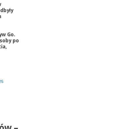
w
odbyły
m
tyw Go.
osoby po
ia,
25
ków –