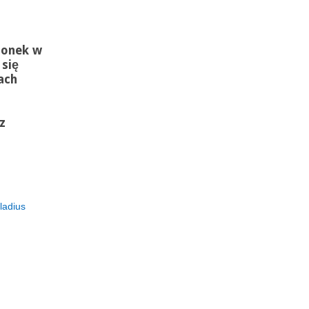
ionek w
się
ach
z
ladius