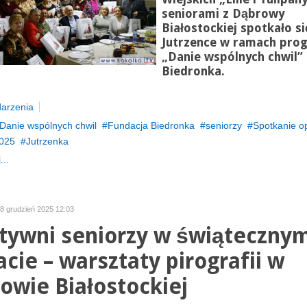
seniorami z Dąbrowy
Białostockiej spotkało s
Jutrzence w ramach pro
„Danie wspólnych chwil” 
Biedronka.
arzenia
Danie wspólnych chwil
Fundacja Biedronka
seniorzy
Spotkanie o
025
Jutrzenka
...
08 grudzień 2025 12:03
tywni seniorzy w świąteczny
acie – warsztaty pirografii w
owie Białostockiej