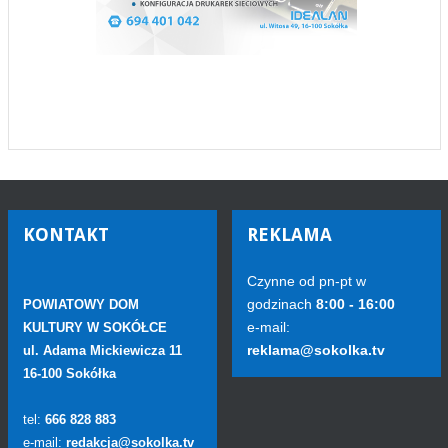
KONTAKT
REKLAMA
Czynne od pn-pt w
godzinach
8:00 - 16:00
POWIATOWY DOM
e-mail:
KULTURY W SOKÓŁCE
reklama@sokolka.tv
ul. Adama Mickiewicza 11
16-100 Sokółka
tel:
666 828 883
e-mail:
redakcja@sokolka.tv