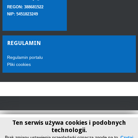
REGON: 388681522
NIP: 5451823249
REGULAMIN
Regulamin portalu
Pliki cookies
Ten serwis używa cookies i podobnych
technologii.
Telewizja Sokółka
Brak zmiany ustawienia przeglądarki oznacza zgodę na to.
Czytaj