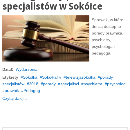
specjalistów w Sokółce
Sprawdź, w które
dni są dostępne
porady prawnika,
psychiatry,
psychologa i
pedagoga.
Dział:
Wydarzenia
Etykiety
Sokółka
SokółkaTv
telewizjasokółka
porady
specjalistów
2018
porady
specjalisci
psychiatra
psycholog
prawnik
Pedagog
Czytaj dalej...