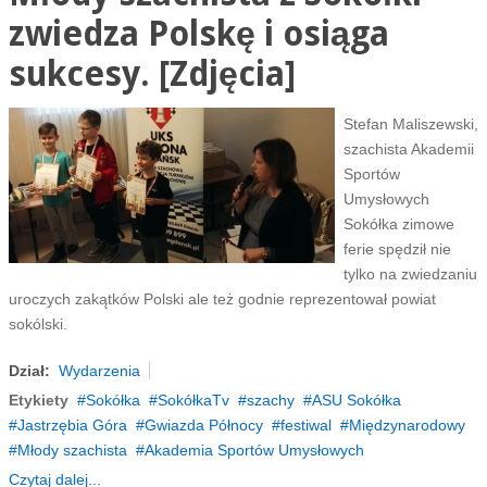
zwiedza Polskę i osiąga
sukcesy. [Zdjęcia]
Stefan Maliszewski,
szachista Akademii
Sportów
Umysłowych
Sokółka zimowe
ferie spędził nie
tylko na zwiedzaniu
uroczych zakątków Polski ale też godnie reprezentował powiat
sokólski.
Dział:
Wydarzenia
Etykiety
Sokółka
SokółkaTv
szachy
ASU Sokółka
Jastrzębia Góra
Gwiazda Północy
festiwal
Międzynarodowy
Młody szachista
Akademia Sportów Umysłowych
Czytaj dalej...