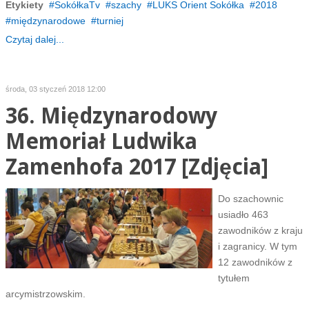
Etykiety
SokółkaTv
szachy
LUKS Orient Sokółka
2018
międzynarodowe
turniej
Czytaj dalej...
środa, 03 styczeń 2018 12:00
36. Międzynarodowy
Memoriał Ludwika
Zamenhofa 2017 [Zdjęcia]
Do szachownic
usiadło 463
zawodników z kraju
i zagranicy. W tym
12 zawodników z
tytułem
arcymistrzowskim.