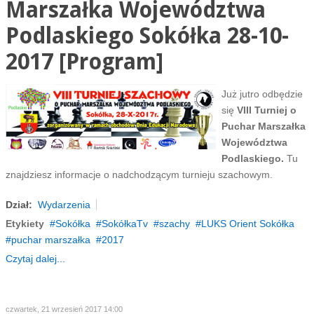
Marszałka Województwa
Podlaskiego Sokółka 28-10-
2017 [Program]
Już jutro odbędzie
się
VIII Turniej o
Puchar Marszałka
Województwa
Podlaskiego.
Tu
znajdziesz informacje o nadchodzącym turnieju szachowym.
Dział:
Wydarzenia
Etykiety
Sokółka
SokółkaTv
szachy
LUKS Orient Sokółka
puchar marszałka
2017
Czytaj dalej...
czwartek, 21 wrzesień 2017 14:00