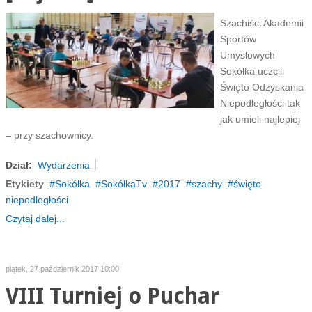
Szachiści Akademii
Sportów
Umysłowych
Sokółka uczcili
Święto Odzyskania
Niepodległości tak
jak umieli najlepiej
– przy szachownicy.
Dział:
Wydarzenia
Etykiety
Sokółka
SokółkaTv
2017
szachy
święto
niepodległości
Czytaj dalej...
piątek, 27 październik 2017 10:00
VIII Turniej o Puchar