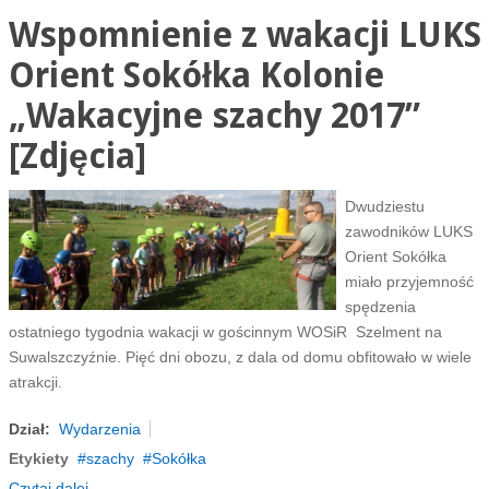
Wspomnienie z wakacji LUKS
Orient Sokółka Kolonie
„Wakacyjne szachy 2017”
[Zdjęcia]
Dwudziestu
zawodników LUKS
Orient Sokółka
miało przyjemność
spędzenia
ostatniego tygodnia wakacji w gościnnym WOSiR Szelment na
Suwalszczyźnie. Pięć dni obozu, z dala od domu obfitowało w wiele
atrakcji.
Dział:
Wydarzenia
Etykiety
szachy
Sokółka
Czytaj dalej...