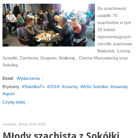
Do szachownic
usiadło 70
szachistów w tym
25 kobiet
reprezentujących
ośrodki szachowe:
Białystok, Łomżę,
Suwałki, Zambrów, Grajewo, Małkinię , Ostrów Mazowiecką oraz
Sokółkę.
Dział:
Wydarzenia
Etykiety
SokółkaTv
2018
szachy
ASU Sokółka
zawody
sport
Czytaj dalej...
czwartek, 08 luty 2018 10:00
Młody szachista z Sokółki