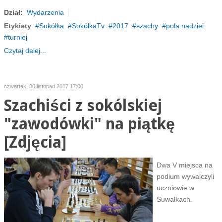
Dział:
Wydarzenia
Etykiety
Sokółka
SokółkaTv
2017
szachy
pola nadziei
turniej
Czytaj dalej...
czwartek, 30 listopad 2017 17:00
Szachiści z sokólskiej
"zawodówki" na piątkę
[Zdjęcia]
Dwa V miejsca na
podium wywalczyli
uczniowie w
Suwałkach.