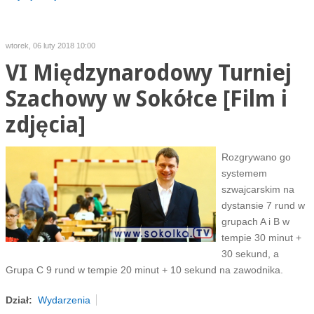
wtorek, 06 luty 2018 10:00
VI Międzynarodowy Turniej
Szachowy w Sokółce [Film i
zdjęcia]
Rozgrywano go
systemem
szwajcarskim na
dystansie 7 rund w
grupach A i B w
tempie 30 minut +
30 sekund, a
Grupa C 9 rund w tempie 20 minut + 10 sekund na zawodnika.
Dział:
Wydarzenia