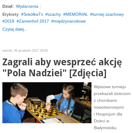
Dział:
Wydarzenia
Etykiety
SokółkaTv
szachy
MEMORIAŁ
turniej szachowy
2018
Zamenhof 2017
międzynarodowe
Czytaj dalej...
wtorek, 05 grudzień 2017 18:00
Zagrali aby wesprzeć akcję
"Pola Nadziei" [Zdjęcia]
Wpisowe turnieju
przekazali dzieciom
z chorobami
nowotworowymi
i Hospicjum dla
Dzieci w
Białymstoku.