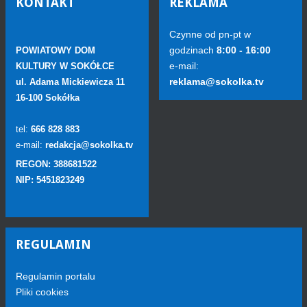
KONTAKT
REKLAMA
Czynne od pn-pt w
godzinach
8:00 - 16:00
POWIATOWY DOM
e-mail:
KULTURY W SOKÓŁCE
reklama@sokolka.tv
ul. Adama Mickiewicza 11
16-100 Sokółka
tel:
666 828 883
e-mail:
redakcja@sokolka.tv
REGON: 388681522
NIP: 5451823249
REGULAMIN
Regulamin portalu
Pliki cookies