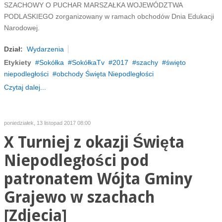
SZACHOWY O PUCHAR MARSZAŁKA WOJEWÓDZTWA
PODLASKIEGO zorganizowany w ramach obchodów Dnia Edukacji
Narodowej.
Dział:
Wydarzenia
Etykiety
Sokółka
SokółkaTv
2017
szachy
święto
niepodległości
obchody Święta Niepodległości
Czytaj dalej...
poniedziałek, 13 listopad 2017 08:00
X Turniej z okazji Święta
Niepodległości pod
patronatem Wójta Gminy
Grajewo w szachach
[Zdjecia]