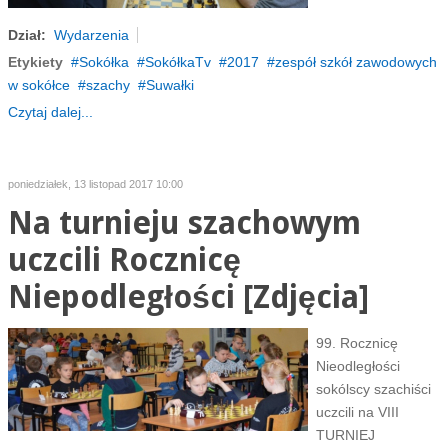
Dział:
Wydarzenia
Etykiety
Sokółka
SokółkaTv
2017
zespół szkół zawodowych
w sokółce
szachy
Suwałki
Czytaj dalej...
poniedziałek, 13 listopad 2017 10:00
Na turnieju szachowym
uczcili Rocznicę
Niepodległości [Zdjęcia]
99. Rocznicę
Nieodległości
sokólscy szachiści
uczcili na VIII
TURNIEJ