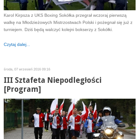
Karol Kirpsza z UKS Boxing Sokółka przegrał wczoraj pierwszą
walkę na Młodzieżowych Mistrzostwach Polski i pożegnał się już z
turniejem. Dziś będą walczyć kolejni bokserzy z Sokółki.
Czytaj dalej...
środa, 07 wrzesień 2016 09:16
III Sztafeta Niepodległości
[Program]