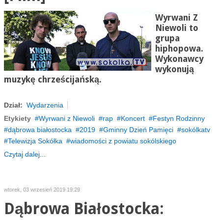
Wyrwani Z
Niewoli to
grupa
hiphopowa.
Wykonawcy
wykonują
muzykę chrześcijańską.
Dział:
Wydarzenia
Etykiety
Wyrwani z Niewoli
rap
Koncert
Festyn Rodzinny
dąbrowa białostocka
2019
Gminny Dzień Pamięci
sokólkatv
Telewizja Sokółka
wiadomości z powiatu sokólskiego
Czytaj dalej...
wtorek, 03 wrzesień 2019 19:29
Dąbrowa Białostocka: