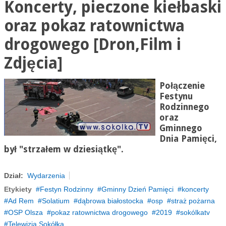
Koncerty, pieczone kiełbaski
oraz pokaz ratownictwa
drogowego [Dron,Film i
Zdjęcia]
Połączenie
Festynu
Rodzinnego
oraz
Gminnego
Dnia Pamięci,
był
"
strzałem w dziesiątkę".
Dział:
Wydarzenia
Etykiety
Festyn Rodzinny
Gminny Dzień Pamięci
koncerty
Ad Rem
Solatium
dąbrowa białostocka
osp
straż pożarna
OSP Olsza
pokaz ratownictwa drogowego
2019
sokólkatv
Telewizja Sokółka