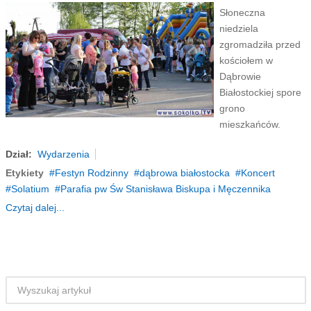
Słoneczna
niedziela
zgromadziła przed
kościołem w
Dąbrowie
Białostockiej spore
grono
mieszkańców.
Dział:
Wydarzenia
Etykiety
Festyn Rodzinny
dąbrowa białostocka
Koncert
Solatium
Parafia pw Św Stanisława Biskupa i Męczennika
Czytaj dalej...