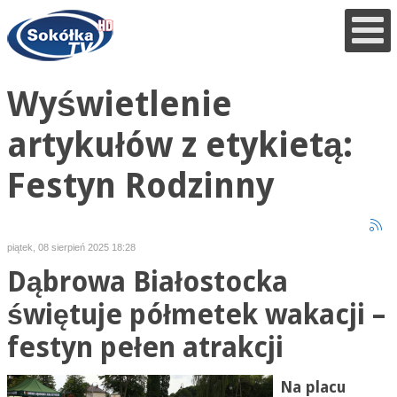
Wyświetlenie
artykułów z etykietą:
Festyn Rodzinny
piątek, 08 sierpień 2025 18:28
Dąbrowa Białostocka
świętuje półmetek wakacji –
festyn pełen atrakcji
Na placu