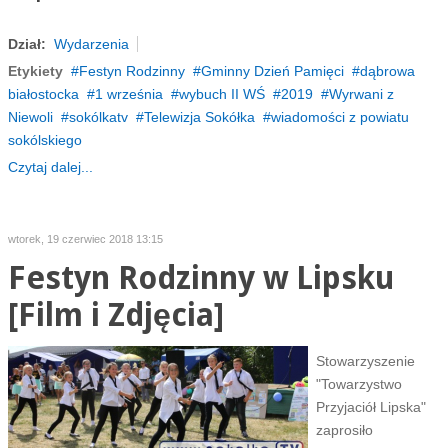
Dział:
Wydarzenia
Etykiety
Festyn Rodzinny
Gminny Dzień Pamięci
dąbrowa
białostocka
1 września
wybuch II WŚ
2019
Wyrwani z
Niewoli
sokólkatv
Telewizja Sokółka
wiadomości z powiatu
sokólskiego
Czytaj dalej...
wtorek, 19 czerwiec 2018 13:15
Festyn Rodzinny w Lipsku
[Film i Zdjęcia]
Stowarzyszenie
"Towarzystwo
Przyjaciół Lipska"
zaprosiło