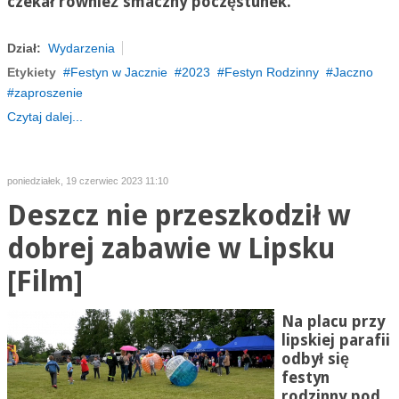
czekał również smaczny poczęstunek.
Dział:
Wydarzenia
Etykiety
Festyn w Jacznie
2023
Festyn Rodzinny
Jaczno
zaproszenie
Czytaj dalej...
poniedziałek, 19 czerwiec 2023 11:10
Deszcz nie przeszkodził w
dobrej zabawie w Lipsku
[Film]
Na placu przy
lipskiej parafii
odbył się
festyn
rodzinny pod