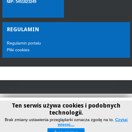
NIP: 5451823249
REGULAMIN
Regulamin portalu
Pliki cookies
Ten serwis używa cookies i podobnych
technologii.
Telewizja Sokółka
Brak zmiany ustawienia przeglądarki oznacza zgodę na to.
Czytaj
więcej…
Back to top