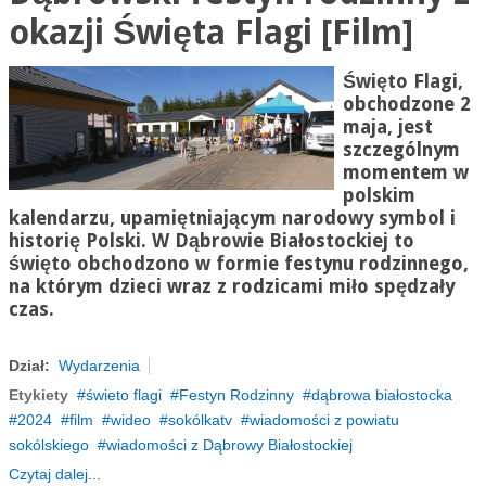
okazji Święta Flagi [Film]
Święto Flagi,
obchodzone 2
maja, jest
szczególnym
momentem w
polskim
kalendarzu, upamiętniającym narodowy symbol i
historię Polski. W Dąbrowie Białostockiej to
święto obchodzono w formie festynu rodzinnego,
na którym dzieci wraz z rodzicami miło spędzały
czas.
Dział:
Wydarzenia
Etykiety
świeto flagi
Festyn Rodzinny
dąbrowa białostocka
2024
film
wideo
sokólkatv
wiadomości z powiatu
sokólskiego
wiadomości z Dąbrowy Białostockiej
Czytaj dalej...