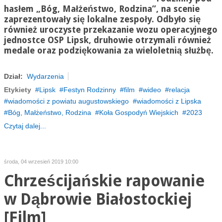
hasłem „Bóg, Małżeństwo, Rodzina”, na scenie
zaprezentowały się lokalne zespoły. Odbyło się
również uroczyste przekazanie wozu operacyjnego
jednostce OSP Lipsk, druhowie otrzymali również
medale oraz podziękowania za wieloletnią służbę.
Dział:
Wydarzenia
Etykiety
Lipsk
Festyn Rodzinny
film
wideo
relacja
wiadomości z powiatu augustowskiego
wiadomości z Lipska
Bóg, Małżeństwo, Rodzina
Koła Gospodyń Wiejskich
2023
Czytaj dalej...
środa, 04 wrzesień 2019 10:00
Chrześcijańskie rapowanie
w Dąbrowie Białostockiej
[Film]