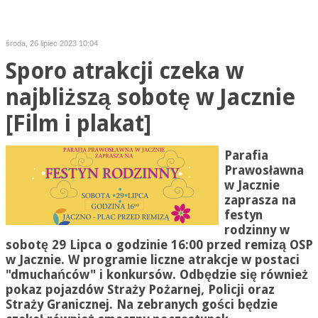
środa, 26 lipiec 2023 10:04
Sporo atrakcji czeka w
najbliższą sobotę w Jacznie
[Film i plakat]
Parafia
Prawosławna
w
Jacznie
zaprasza na
festyn
rodzinny w
sobotę 29 Lipca o godzinie 16:00 przed remizą OSP
w
Jacznie
. W programie liczne atrakcje w postaci
"dmuchańców" i konkursów. Odbędzie się również
pokaz pojazdów Straży Pożarnej, Policji oraz
Straży Granicznej. Na zebranych gości będzie