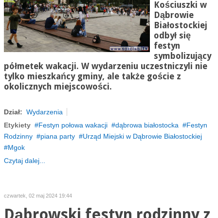
Kościuszki w
Dąbrowie
Białostockiej
odbył się
festyn
symbolizujący
półmetek wakacji. W wydarzeniu uczestniczyli nie
tylko mieszkańcy gminy, ale także goście z
okolicznych miejscowości.
Dział:
Wydarzenia
Etykiety
Festyn połowa wakacji
dąbrowa białostocka
Festyn
Rodzinny
piana party
Urząd Miejski w Dąbrowie Białostockiej
Mgok
Czytaj dalej...
czwartek, 02 maj 2024 19:44
Dąbrowski festyn rodzinny z