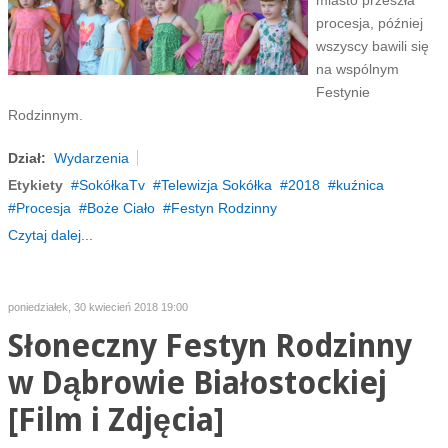
miasto przeszła
procesja, później
wszyscy bawili się
na wspólnym
Festynie
Rodzinnym.
Dział:
Wydarzenia
Etykiety
SokółkaTv
Telewizja Sokółka
2018
kuźnica
Procesja
Boże Ciało
Festyn Rodzinny
Czytaj dalej...
poniedziałek, 30 kwiecień 2018 19:00
Słoneczny Festyn Rodzinny
w Dąbrowie Białostockiej
[Film i Zdjęcia]