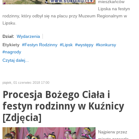
mieszkańców
Lipska na festyn
rodzinny, który odbył się na placu przy Muzeum Regionalnym w
Lipsku.
Dział:
Wydarzenia
Etykiety
Festyn Rodzinny
Lipsk
występy
konkursy
nagrody
Czytaj dalej...
piątek, 01 czerwiec 2018 17:00
Procesja Bożego Ciała i
festyn rodzinny w Kuźnicy
[Zdjęcia]
Najpierw przez