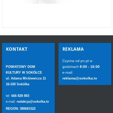
KONTAKT
REKLAMA
Czynne od pn-pt w
godzinach
8:00 - 16:00
POWIATOWY DOM
e-mail:
KULTURY W SOKÓŁCE
reklama@sokolka.tv
ul. Adama Mickiewicza 11
16-100 Sokółka
tel:
666 828 883
e-mail:
redakcja@sokolka.tv
REGON: 388681522