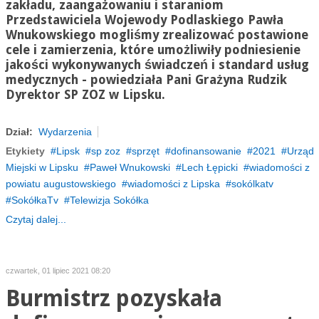
zakładu, zaangażowaniu
i staraniom
Przedstawiciela Wojewody Podlaskiego Pawła
Wnukowskiego mogliśmy zrealizować postawione
cele i zamierzenia, które umożliwiły podniesienie
jakości wykonywanych świadczeń i standard usług
medycznych - powiedziała Pani Grażyna Rudzik
Dyrektor SP ZOZ w Lipsku.
Dział:
Wydarzenia
Etykiety
Lipsk
sp zoz
sprzęt
dofinansowanie
2021
Urząd
Miejski w Lipsku
Paweł Wnukowski
Lech Łępicki
wiadomości z
powiatu augustowskiego
wiadomości z Lipska
sokólkatv
SokółkaTv
Telewizja Sokółka
Czytaj dalej...
czwartek, 01 lipiec 2021 08:20
Burmistrz pozyskała