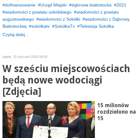
dofinansowanie
Urząd Miejski
dąbrowa białostocka
2021
wiadomości z powiatu sokólskiego
wiadomości z powiatu
augustowskiego
wiadomości z Sokółki
wiadomości z Dąbrowy
Białostockiej
sokólkatv
SokółkaTv
Telewizja Sokółka
Czytaj dalej...
piątek, 31 styczeń 2020 08:00
W sześciu miejscowościach
będą nowe wodociągi
[Zdjęcia]
15 milionów
rozdzielono na
15