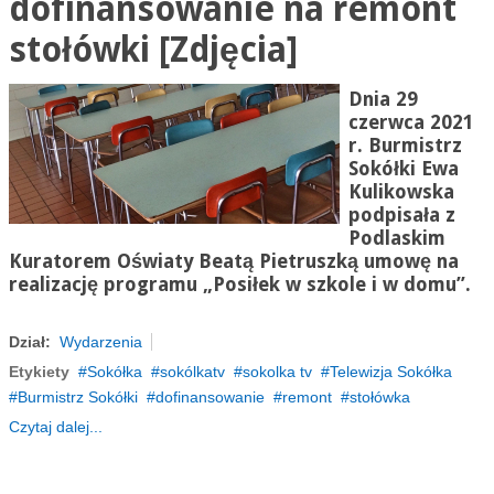
dofinansowanie na remont
stołówki [Zdjęcia]
Dnia 29
czerwca 2021
r. Burmistrz
Sokółki Ewa
Kulikowska
podpisała z
Podlaskim
Kuratorem Oświaty Beatą Pietruszką umowę na
realizację programu „Posiłek w szkole i w domu”.
Dział:
Wydarzenia
Etykiety
Sokółka
sokólkatv
sokolka tv
Telewizja Sokółka
Burmistrz Sokółki
dofinansowanie
remont
stołówka
Czytaj dalej...