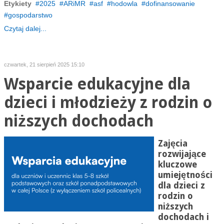
Etykiety
2025
ARiMR
asf
hodowla
dofinansowanie
gospodarstwo
Czytaj dalej...
czwartek, 21 sierpień 2025 15:10
Wsparcie edukacyjne dla
dzieci i młodzieży z rodzin o
niższych dochodach
Zajęcia
rozwijające
kluczowe
umiejętności
dla dzieci z
rodzin o
niższych
dochodach i