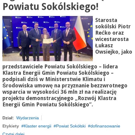
Powiatu Sokólskiego!
Starosta
sokólski Piotr
Rećko oraz
wicestarosta
Łukasz
Owsiejko, jako
przedstawiciele Powiatu Sokólskiego – lidera
Klastra Energii Gmin Powiatu Sokólskiego –
podpisali dziś w Ministerstwie Klimatu i
Środowiska umowę na przyznanie bezzwrotnego
wsparcia w wysokości 36 mln zł na realizację
projektu demonstracyjnego „Rozwój Klastra
Energii Gmin Powiatu Sokólskiego”.
Dział:
Wydarzenia
Etykiety
Klaster energii
Powiat Sokółski
dofinansowanie
Czytaj dalej...