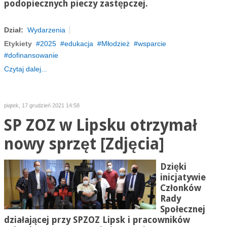
podopiecznych pieczy zastępczej.
Dział:
Wydarzenia
Etykiety
2025
edukacja
Młodzież
wsparcie
dofinansowanie
Czytaj dalej...
piątek, 17 grudzień 2021 14:58
SP ZOZ w Lipsku otrzymał
nowy sprzęt [Zdjęcia]
Dzięki
inicjatywie
Członków
Rady
Społecznej
działającej przy SPZOZ Lipsk i pracowników