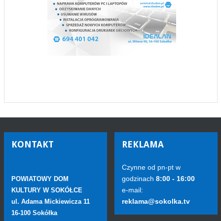
KONTAKT
REKLAMA
Czynne od pn-pt w
godzinach
8:00 - 16:00
POWIATOWY DOM
e-mail:
KULTURY W SOKÓŁCE
reklama@sokolka.tv
ul. Adama Mickiewicza 11
16-100 Sokółka