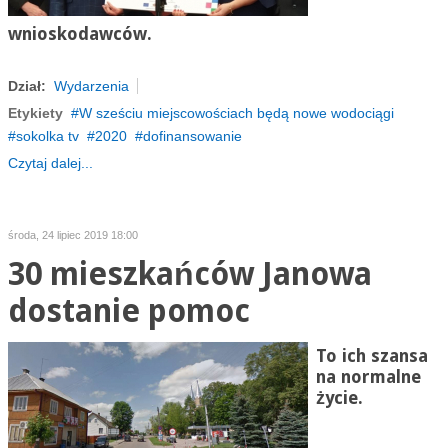
wnioskodawców.
Dział:
Wydarzenia
Etykiety
W sześciu miejscowościach będą nowe wodociągi
sokolka tv
2020
dofinansowanie
Czytaj dalej...
środa, 24 lipiec 2019 18:00
30 mieszkańców Janowa
dostanie pomoc
To ich szansa
na normalne
życie.