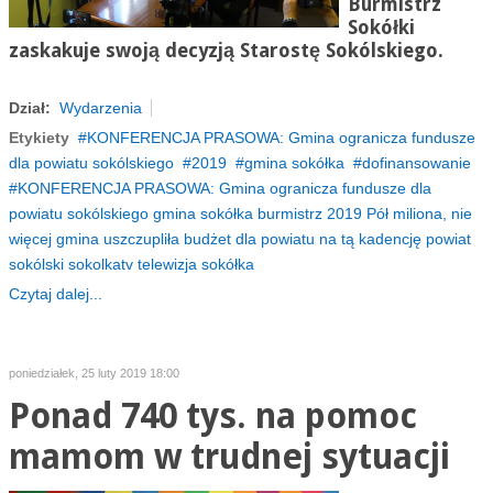
Burmistrz
Sokółki
zaskakuje swoją decyzją Starostę Sokólskiego.
Dział:
Wydarzenia
Etykiety
KONFERENCJA PRASOWA: Gmina ogranicza fundusze
dla powiatu sokólskiego
2019
gmina sokółka
dofinansowanie
KONFERENCJA PRASOWA: Gmina ogranicza fundusze dla
powiatu sokólskiego gmina sokółka burmistrz 2019 Pół miliona, nie
więcej gmina uszczupliła budżet dla powiatu na tą kadencję powiat
sokólski sokolkatv telewizja sokółka
Czytaj dalej...
poniedziałek, 25 luty 2019 18:00
Ponad 740 tys. na pomoc
mamom w trudnej sytuacji