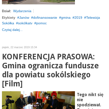
Dział:
Wydarzenia
Etykiety
Janów
dofinansowanie
gmina
2019
Telewizja
Sokółka
sokólkatv
pomoc
Czytaj dalej...
piątek, 22 marzec 2019 15:34
KONFERENCJA PRASOWA:
Gmina ogranicza fundusze
dla powiatu sokólskiego
[Film]
Tego nikt się
nie
spodziewał.