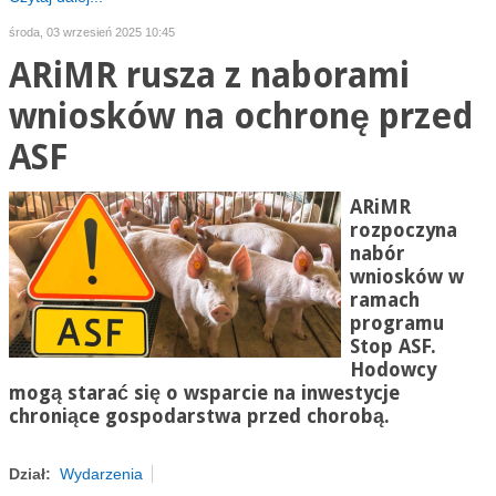
środa, 03 wrzesień 2025 10:45
ARiMR rusza z naborami
wniosków na ochronę przed
ASF
ARiMR
rozpoczyna
nabór
wniosków w
ramach
programu
Stop ASF.
Hodowcy
mogą starać się o wsparcie na inwestycje
chroniące gospodarstwa przed chorobą.
Dział:
Wydarzenia