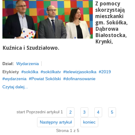
Z pomocy
skorzystają
mieszkanki
gm. Sokółka,
Dąbrowa
Białostocka,
Krynki,
Kuźnica i Szudziałowo.
Dział:
Wydarzenia
Etykiety
sokólka
sokólkatv
telewizjasokolka
2019
wydarzenia
Powiat Sokólski
dofinansowanie
Czytaj dalej...
start
Poprzedni artykuł
1
2
3
4
5
Następny artykuł
koniec
Strona 1 z 5