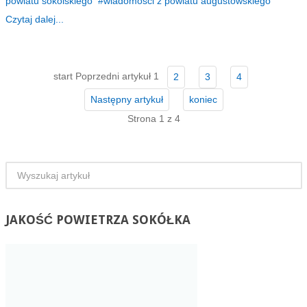
powiatu sokólskiego
wiadomości z powiatu augustowskiego
Czytaj dalej...
start
Poprzedni artykuł
1
2
3
4
Następny artykuł
koniec
Strona 1 z 4
JAKOŚĆ
POWIETRZA SOKÓŁKA