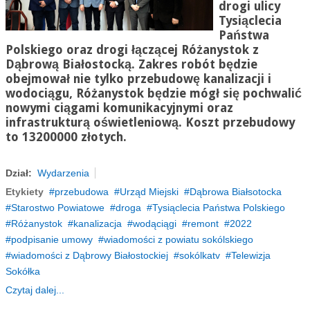
drogi ulicy
Tysiąclecia
Państwa
Polskiego oraz drogi łączącej
Różanystok
z
Dąbrową Białostocką. Zakres robót będzie
obejmował nie tylko przebudowę kanalizacji i
wodociągu,
Różanystok
będzie mógł się pochwalić
nowymi ciągami komunikacyjnymi oraz
infrastrukturą oświetleniową. Koszt przebudowy
to 13200000 złotych.
Dział:
Wydarzenia
Etykiety
przebudowa
Urząd Miejski
Dąbrowa Białsotocka
Starostwo Powiatowe
droga
Tysiąclecia Państwa Polskiego
Różanystok
kanalizacja
wodąciągi
remont
2022
podpisanie umowy
wiadomości z powiatu sokólskiego
wiadomości z Dąbrowy Białostockiej
sokólkatv
Telewizja
Sokółka
Czytaj dalej...