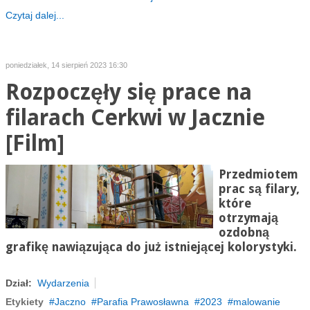
Czytaj dalej...
poniedziałek, 14 sierpień 2023 16:30
Rozpoczęły się prace na
filarach Cerkwi w Jacznie
[Film]
Przedmiotem
prac są filary,
które
otrzymają
ozdobną
grafikę nawiązująca do już istniejącej kolorystyki.
Dział:
Wydarzenia
Etykiety
Jaczno
Parafia Prawosławna
2023
malowanie