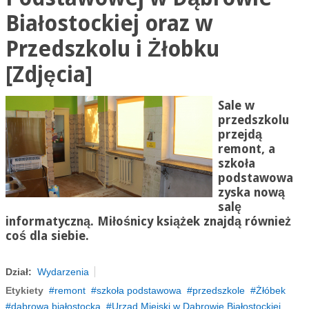
Białostockiej oraz w
Przedszkolu i Żłobku
[Zdjęcia]
Sale w
przedszkolu
przejdą
remont, a
szkoła
podstawowa
zyska nową
salę
informatyczną. Miłośnicy książek znajdą również
coś dla siebie.
Dział:
Wydarzenia
Etykiety
remont
szkoła podstawowa
przedszkole
Żłóbek
dąbrowa białostocka
Urząd Miejski w Dąbrowie Białostockiej