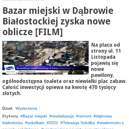
Bazar miejski w Dąbrowie
Białostockiej zyska nowe
oblicze [FILM]
Na placu od
strony ul. 11
Listopada
pojawią się
nowe
pawilony,
ogólnodostępna toaleta oraz niewielki plac zabaw.
Całość inwestycji opiewa na kwotę 470 tysięcy
złotych.
Dział:
Wydarzenia
Etykiety
Bazar miejski
rewitalizacja
remont
dąbrowa
białostocka
sokólkatv
2021
Telewizja Sokółka
wiadomości z