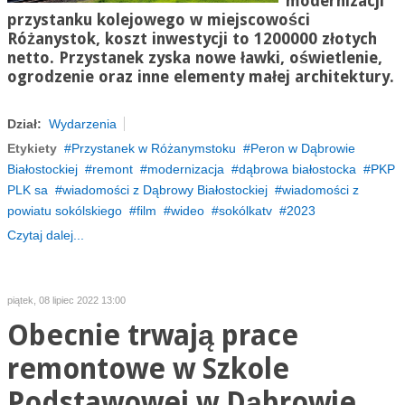
modernizacji
przystanku kolejowego w miejscowości
Różanystok
, koszt inwestycji to 1200000 złotych
netto. Przystanek zyska nowe ławki, oświetlenie,
ogrodzenie oraz inne elementy małej architektury.
Dział:
Wydarzenia
Etykiety
Przystanek w Różanymstoku
Peron w Dąbrowie
Białostockiej
remont
modernizacja
dąbrowa białostocka
PKP
PLK sa
wiadomości z Dąbrowy Białostockiej
wiadomości z
powiatu sokólskiego
film
wideo
sokólkatv
2023
Czytaj dalej...
piątek, 08 lipiec 2022 13:00
Obecnie trwają prace
remontowe w Szkole
Podstawowej w Dąbrowie