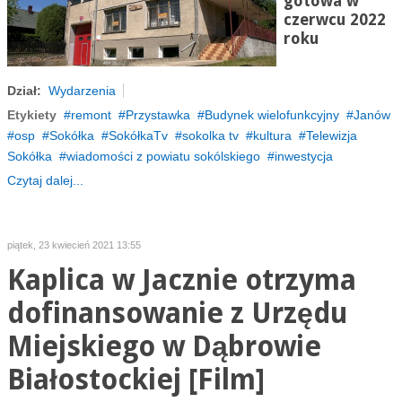
gotowa w
czerwcu 2022
roku
Dział:
Wydarzenia
Etykiety
remont
Przystawka
Budynek wielofunkcyjny
Janów
osp
Sokółka
SokółkaTv
sokolka tv
kultura
Telewizja
Sokółka
wiadomości z powiatu sokólskiego
inwestycja
Czytaj dalej...
piątek, 23 kwiecień 2021 13:55
Kaplica w Jacznie otrzyma
dofinansowanie z Urzędu
Miejskiego w Dąbrowie
Białostockiej [Film]