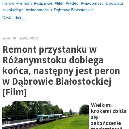
filarów
remont
wsparcie
film
wideo
wiadomości z powiatu
sokólskiego
wiadomości z Dąbrowy Białostockiej
Czytaj dalej...
piątek, 26 maj 2023 08:02
Remont przystanku w
Różanymstoku dobiega
końca, następny jest peron
w Dąbrowie Białostockiej
[Film]
Wielkimi
krokami zbliża
się
zakończenie