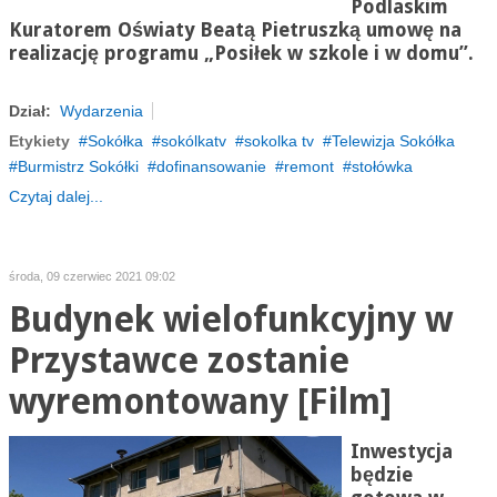
Podlaskim
Kuratorem Oświaty Beatą Pietruszką umowę na
realizację programu „Posiłek w szkole i w domu”.
Dział:
Wydarzenia
Etykiety
Sokółka
sokólkatv
sokolka tv
Telewizja Sokółka
Burmistrz Sokółki
dofinansowanie
remont
stołówka
Czytaj dalej...
środa, 09 czerwiec 2021 09:02
Budynek wielofunkcyjny w
Przystawce zostanie
wyremontowany [Film]
Inwestycja
będzie