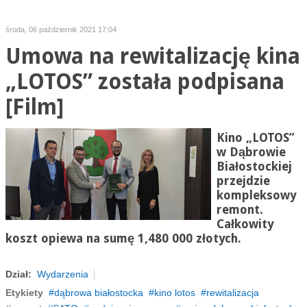
środa, 06 październik 2021 17:04
Umowa na rewitalizację kina
„LOTOS” została podpisana
[Film]
Kino „LOTOS”
w Dąbrowie
Białostockiej
przejdzie
kompleksowy
remont.
Całkowity
koszt opiewa na sumę 1,480 000 złotych.
Dział:
Wydarzenia
Etykiety
dąbrowa białostocka
kino lotos
rewitalizacja