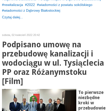
rewitalizacja
2022
wiadomości z powiatu sokólskiego
wiadomości z Dąbrowy Białostockiej
Czytaj dalej...
sobota, 02 kwiecień 2022 20:42
Podpisano umowę na
przebudowę kanalizacji i
wodociągu w ul. Tysiąclecia
PP oraz Różanymstoku
[Film]
To pierwsze
niezbędne
kroki w
przebudowie