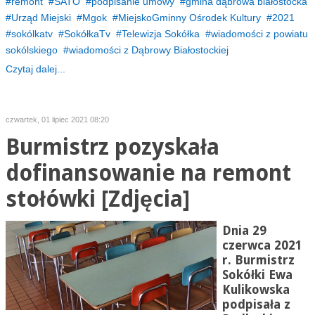
remont
SATO
podpisanie umowy
gmina dąbrowa białostocka
Urząd Miejski
Mgok
MiejskoGminny Ośrodek Kultury
2021
sokólkatv
SokółkaTv
Telewizja Sokółka
wiadomości z powiatu
sokólskiego
wiadomości z Dąbrowy Białostockiej
Czytaj dalej...
czwartek, 01 lipiec 2021 08:20
Burmistrz pozyskała
dofinansowanie na remont
stołówki [Zdjęcia]
Dnia 29
czerwca 2021
r. Burmistrz
Sokółki Ewa
Kulikowska
podpisała z