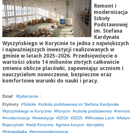
Remont i
modernizacja
Szkoły
Podstawowej
im. Stefana
Kardynała
Wyszyńskiego w Korycinie to jedna z największych
i najważniejszych inwestycji realizowanych w
gminie w latach 2025–2026. Przedsięwzięcie o
wartości około 14 milionów złotych całkowicie
zmienia oblicze placówki, zapewniając uczniom i
nauczycielom nowoczesne, bezpieczne oraz
komfortowe warunki do nauki i pracy.
Dział:
Wydarzenia
Etykiety
Szkoła
szkoła podstawowa im Stefana Kardynała
Wyszyńskiego w Korycinie
Korycin
szkoła podstawowa
remont
modernizacja
inwestycje
2026
2025
Mirosław Lech
Adam
Bojarzyński
wójt Korycina
gmina korycin
projekty
fotowoltaika
termomodernizacja