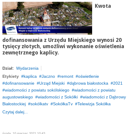
Kwota
dofinansowania z Urzędu Miejskiego wynosi 20
tysięcy złotych, umożliwi wykonanie oświetlenia
zewnętrznego kaplicy
.
Dział:
Wydarzenia
Etykiety
kaplica
Jaczno
remont
oświetlenie
dofinansowanie
Urząd Miejski
dąbrowa białostocka
2021
wiadomości z powiatu sokólskiego
wiadomości z powiatu
augustowskiego
wiadomości z Sokółki
wiadomości z Dąbrowy
Białostockiej
sokólkatv
SokółkaTv
Telewizja Sokółka
Czytaj dalej...
środa, 10 marzec 2021 10:43