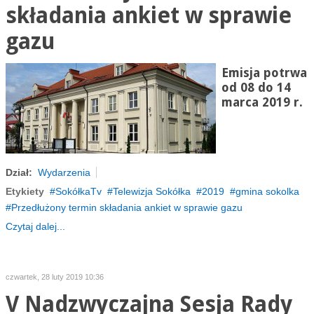
składania ankiet w sprawie
gazu
Emisja potrwa
od 08 do 14
marca 2019 r.
Dział:
Wydarzenia
Etykiety
SokółkaTv
Telewizja Sokółka
2019
gmina sokolka
Przedłużony termin składania ankiet w sprawie gazu
Czytaj dalej...
czwartek, 28 luty 2019 10:36
V Nadzwyczajna Sesja Rady