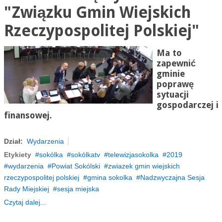
"Związku Gmin Wiejskich
Rzeczypospolitej Polskiej"
Ma to
zapewnić
gminie
poprawę
sytuacji
gospodarczej i
finansowej.
Dział:
Wydarzenia
Etykiety
sokólka
sokólkatv
telewizjasokolka
2019
wydarzenia
Powiat Sokólski
zwiazek gmin wiejskich
rzeczypospolitej polskiej
gmina sokolka
Nadzwyczajna Sesja
Rady Miejskiej
sesja miejska
Czytaj dalej...