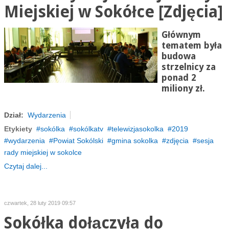
Miejskiej w Sokółce [Zdjęcia]
Głównym
tematem była
budowa
strzelnicy za
ponad 2
miliony zł.
Dział:
Wydarzenia
Etykiety
sokólka
sokólkatv
telewizjasokolka
2019
wydarzenia
Powiat Sokólski
gmina sokolka
zdjęcia
sesja
rady miejskiej w sokolce
Czytaj dalej...
czwartek, 28 luty 2019 09:57
Sokółka dołączyła do