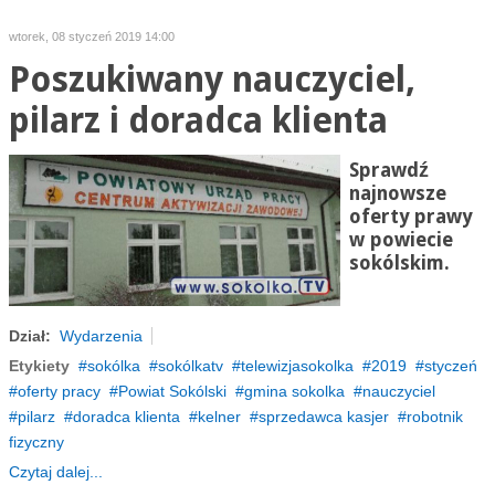
wtorek, 08 styczeń 2019 14:00
Poszukiwany nauczyciel,
pilarz i doradca klienta
Sprawdź
najnowsze
oferty prawy
w powiecie
sokólskim.
Dział:
Wydarzenia
Etykiety
sokólka
sokólkatv
telewizjasokolka
2019
styczeń
oferty pracy
Powiat Sokólski
gmina sokolka
nauczyciel
pilarz
doradca klienta
kelner
sprzedawca kasjer
robotnik
fizyczny
Czytaj dalej...