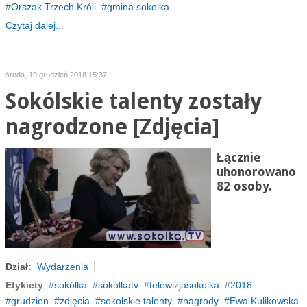
Orszak Trzech Króli
gmina sokolka
Czytaj dalej...
środa, 19 grudzień 2018 15:37
Sokólskie talenty zostały
nagrodzone [Zdjęcia]
Łącznie
uhonorowano
82 osoby.
Dział:
Wydarzenia
Etykiety
sokólka
sokólkatv
telewizjasokolka
2018
grudzien
zdjęcia
sokolskie talenty
nagrody
Ewa Kulikowska