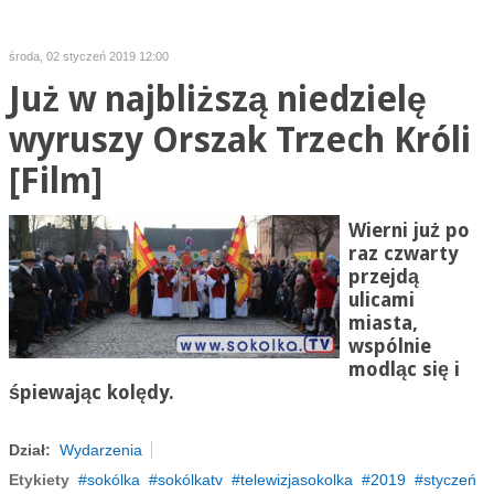
środa, 02 styczeń 2019 12:00
Już w najbliższą niedzielę
wyruszy Orszak Trzech Króli
[Film]
Wierni już po
raz czwarty
przejdą
ulicami
miasta,
wspólnie
modląc się i
śpiewając kolędy.
Dział:
Wydarzenia
Etykiety
sokólka
sokólkatv
telewizjasokolka
2019
styczeń