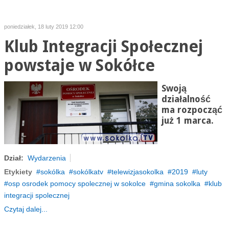
poniedziałek, 18 luty 2019 12:00
Klub Integracji Społecznej
powstaje w Sokółce
Swoją
działalność
ma rozpocząć
już 1 marca.
Dział:
Wydarzenia
Etykiety
sokólka
sokólkatv
telewizjasokolka
2019
luty
osp osrodek pomocy spolecznej w sokolce
gmina sokolka
klub
integracji spolecznej
Czytaj dalej...