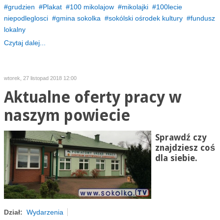
grudzien
Plakat
100 mikolajow
mikolajki
100lecie
niepodleglosci
gmina sokolka
sokólski ośrodek kultury
fundusz
lokalny
Czytaj dalej...
wtorek, 27 listopad 2018 12:00
Aktualne oferty pracy w
naszym powiecie
Sprawdź czy
znajdziesz coś
dla siebie.
Dział:
Wydarzenia