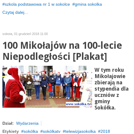
szkola podstawowa nr 1 w sokolce
gmina sokolka
Czytaj dalej...
sobota, 01 grudzień 2018 11:00
100 Mikołajów na 100-lecie
Niepodległości [Plakat]
W tym roku
Mikołajowie
zbierają na
stypendia dla
uczniów z
gminy
Sokółka.
Dział:
Wydarzenia
Etykiety
sokólka
sokólkatv
telewizjasokolka
2018