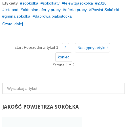
Etykiety
sookolka
sokólkatv
telewizjasokolka
2018
listopad
aktualne oferty pracy
oferta pracy
Powiat Sokólski
gmina sokolka
dabrowa bialostocka
Czytaj dalej...
start
Poprzedni artykuł
1
2
Następny artykuł
koniec
Strona 1 z 2
JAKOŚĆ
POWIETRZA SOKÓŁKA