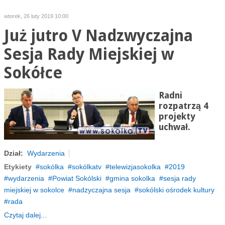
wtorek, 26 luty 2019 10:00
Już jutro V Nadzwyczajna
Sesja Rady Miejskiej w
Sokółce
Radni
rozpatrzą 4
projekty
uchwał.
Dział:
Wydarzenia
Etykiety
sokólka
sokólkatv
telewizjasokolka
2019
wydarzenia
Powiat Sokólski
gmina sokolka
sesja rady
miejskiej w sokolce
nadzyczajna sesja
sokólski ośrodek kultury
rada
Czytaj dalej...