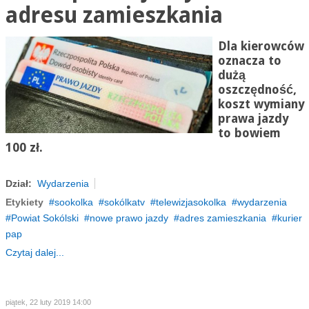
adresu zamieszkania
Dla kierowców
oznacza to
dużą
oszczędność,
koszt wymiany
prawa jazdy
to bowiem
100 zł.
Dział:
Wydarzenia
Etykiety
sookolka
sokólkatv
telewizjasokolka
wydarzenia
Powiat Sokólski
nowe prawo jazdy
adres zamieszkania
kurier
pap
Czytaj dalej...
piątek, 22 luty 2019 14:00