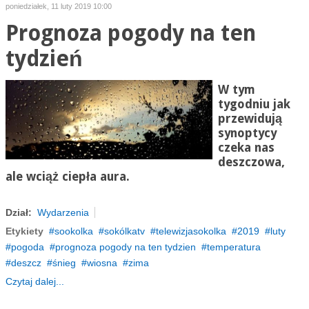
poniedziałek, 11 luty 2019 10:00
Prognoza pogody na ten
tydzień
W tym
tygodniu jak
przewidują
synoptycy
czeka nas
deszczowa,
ale wciąż ciepła aura.
Dział:
Wydarzenia
Etykiety
sookolka
sokólkatv
telewizjasokolka
2019
luty
pogoda
prognoza pogody na ten tydzien
temperatura
deszcz
śnieg
wiosna
zima
Czytaj dalej...