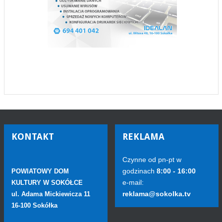
KONTAKT
REKLAMA
Czynne od pn-pt w
godzinach
8:00 - 16:00
POWIATOWY DOM
e-mail:
KULTURY W SOKÓŁCE
reklama@sokolka.tv
ul. Adama Mickiewicza 11
16-100 Sokółka