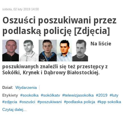
sobota, 02 luty 2019 14:00
Oszuści poszukiwani przez
podlaską policję [Zdjęcia]
Na liście
poszukiwanych znaleźli się też przestępcy z
Sokółki, Krynek i Dąbrowy Białostockiej.
Dział:
Wydarzenia
Etykiety
sookolka
sokólkatv
telewizjasokolka
2019
luty
zdjęcia
oszuści
poszukiwani
podlaska policja
kpp sokolka
Czytaj dalej...