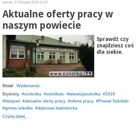
wtorek, 27 listopad 2018 12:00
Aktualne oferty pracy w
naszym powiecie
Sprawdź czy
znajdziesz coś
dla siebie.
Dział:
Wydarzenia
Etykiety
sookolka
sokólkatv
telewizjasokolka
2018
listopad
aktualne oferty pracy
oferta pracy
Powiat Sokólski
gmina sokolka
dabrowa bialostocka
Czytaj dalej...