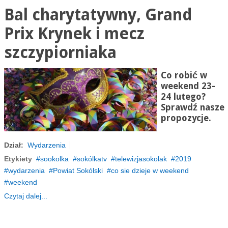
Bal charytatywny, Grand
Prix Krynek i mecz
szczypiorniaka
Co robić w
weekend 23-
24 lutego?
Sprawdź nasze
propozycje.
Dział:
Wydarzenia
Etykiety
sookolka
sokólkatv
telewizjasokolak
2019
wydarzenia
Powiat Sokólski
co sie dzieje w weekend
weekend
Czytaj dalej...