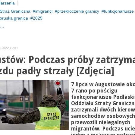
arzenia
Straż Graniczna
imigranci
przekroczenie granicy
funkcjonariusze
łoruska granica
2025
...
ec 2022 11:00
stów: Podczas próby zatrzym
zdu padły strzały [Zdjęcia]
7 lipca w Augustowie oko
7 rano po pościgu
funkcjonariusze Podlask
Oddziału Straży Graniczn
zatrzymali dwóch kiero
samochodów osobowych,
przewozili nielegalnych
migrantów. Podczas ucie