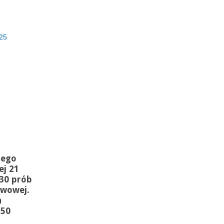
25
iego
ej 21
130 prób
twowej.
h
 50