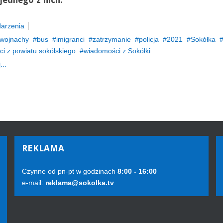
 jednego z nich.
arzenia
wojnachy
bus
imigranci
zatrzymanie
policja
2021
Sokółka
i z powiatu sokólskiego
wiadomości z Sokółki
...
REKLAMA
Czynne od pn-pt w godzinach
8:00 - 16:00
e-mail:
reklama@sokolka.tv