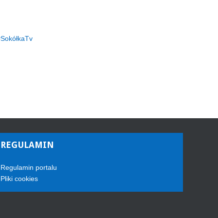
SokółkaTv
REGULAMIN
Regulamin portalu
Pliki cookies