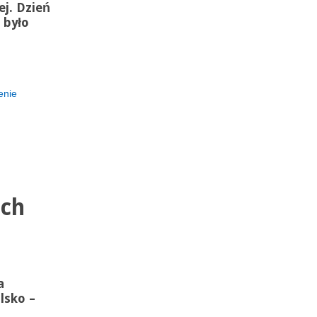
ej. Dzień
 było
enie
ach
a
lsko –