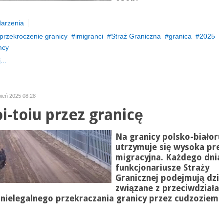
arzenia
przekroczenie granicy
imigranci
Straż Graniczna
granica
2025
mcy
...
rpień 2025 08:28
oi-toiu przez granicę
Na granicy polsko-białor
utrzymuje się wysoka pr
migracyjna. Każdego dni
funkcjonariusze Straży
Granicznej podejmują dzi
związane z przeciwdział
nielegalnego przekraczania granicy przez cudzozie