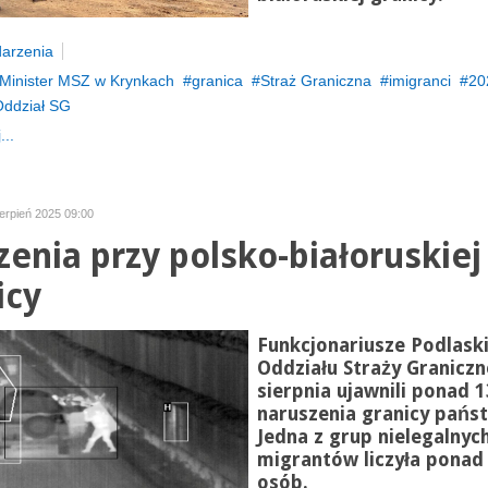
arzenia
Minister MSZ w Krynkach
granica
Straż Graniczna
imigranci
20
Oddział SG
...
ierpień 2025 09:00
zenia przy polsko-białoruskiej
icy
Funkcjonariusze Podlask
Oddziału Straży Graniczn
sierpnia ujawnili ponad 
naruszenia granicy pańs
Jedna z grup nielegalnyc
migrantów liczyła ponad
osób.