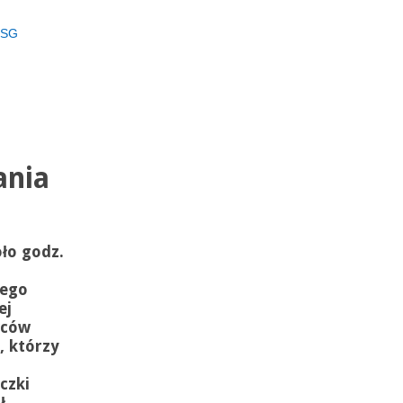
 SG
ania
ło godz.
iego
ej
wców
 którzy
czki