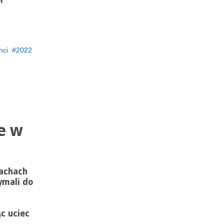
ł
nci
2022
e w
achach
ymali do
c uciec