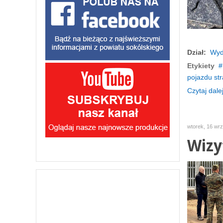
Dział:
Wyd
Etykiety
pojazdu str
Czytaj dalej
wtorek, 16 wr
Wizy