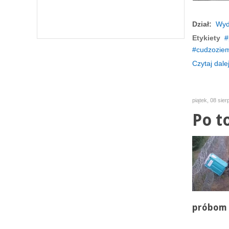
Dział:
Wyd
Etykiety
cudzozie
Czytaj dalej
piątek, 08 sie
Po t
próbom 