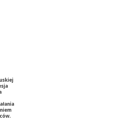
uskiej
esja
a
ałania
aniem
mców.