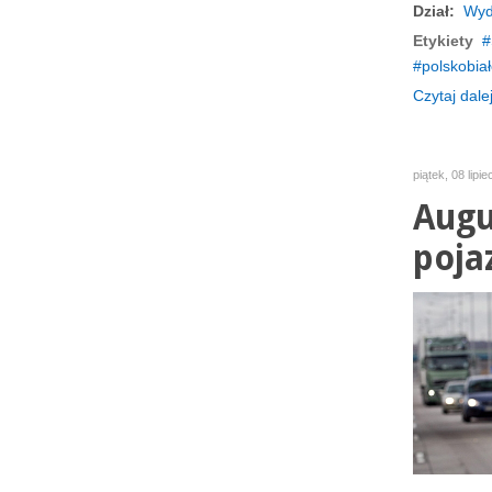
Dział:
Wyd
Etykiety
polskobia
Czytaj dalej
piątek, 08 lipi
Augu
poja