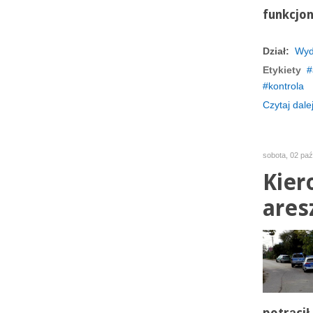
funkcjon
Dział:
Wyd
Etykiety
kontrola
Czytaj dalej
sobota, 02 paź
Kier
aresz