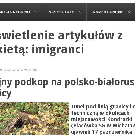
MOCJA REGIONU
NASZE CYKLE
KAMERY ONLINE
wietlenie artykułów z
kietą: imigranci
20 październik 2025 18:08
jny podkop na polsko-białorus
icy
Tunel pod linią granicy i
techniczną w okolicach
miejscowości Kondratki
(Placówka SG w Michałow
ujawnili 17 października