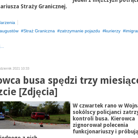
jeden z mężczyzn potrąci
ariusza Straży Granicznej.
arzenia
augustów
Straż Graniczna
zatrzymanie pojazdu
kurierzy
imigra
...
dziernik 2021 10:33
owca busa spędzi trzy miesiąc
cie [Zdjęcia]
W czwartek rano w
Wojn
sokólscy policjanci zatrz
kontroli busa. Kierowca
zignorował polecenia
funkcjonariuszy i
próbują