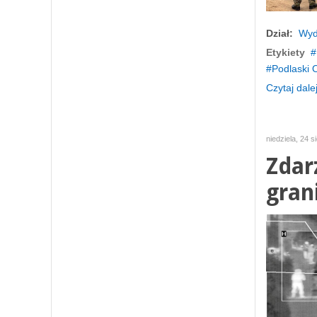
Dział:
Wyd
Etykiety
Podlaski 
Czytaj dalej
niedziela, 24 s
Zdar
gran