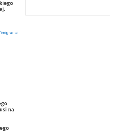
skiego
ej.
imigranci
ego
usi na
iego