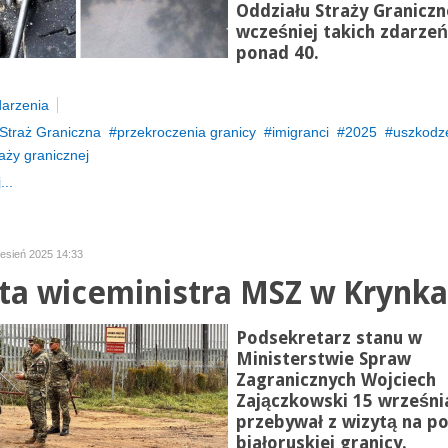
Oddziału Straży Graniczn
wcześniej takich zdarzeń
ponad 40.
arzenia
Straż Graniczna
przekroczenia granicy
imigranci
2025
uszkodz
aży granicznej
...
zesień 2025 14:33
ta wiceministra MSZ w Krynk
Podsekretarz stanu w
Ministerstwie Spraw
Zagranicznych Wojciech
Zajączkowski 15 wrześni
przebywał z wizytą na po
białoruskiej granicy.