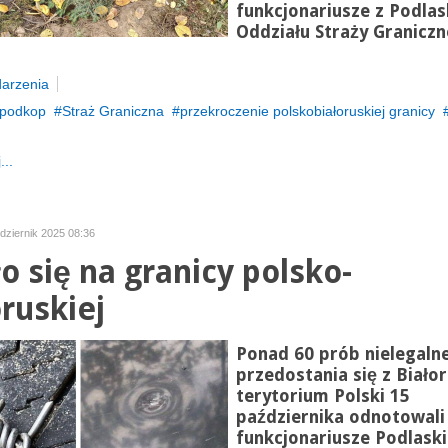
funkcjonariusze z Podla
Oddziału Straży Graniczn
arzenia
podkop
Straż Graniczna
przekroczenie polskobiałoruskiej granicy
...
dziernik 2025 08:36
ło się na granicy polsko-
oruskiej
Ponad 60 prób nielegaln
przedostania się z Białor
terytorium Polski 15
października odnotowali
funkcjonariusze Podlask