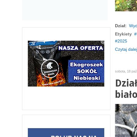
Dział:
Wyd
Etykiety
2025
Czytaj dalej
sobota, 18 paź
Dzia
biał