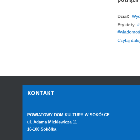
potrącił
Dział:
Wyd
Etykiety
wiadomośc
Czytaj dalej
KONTAKT
POWIATOWY DOM KULTURY W SOKÓŁCE
ul. Adama Mickiewicza 11
16-100 Sokółka