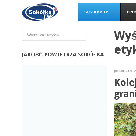
SOKÓŁKA TV
PRO
Wyś
ety
JAKOŚĆ
POWIETRZA SOKÓŁKA
poniedziałek, 
Kole
gran