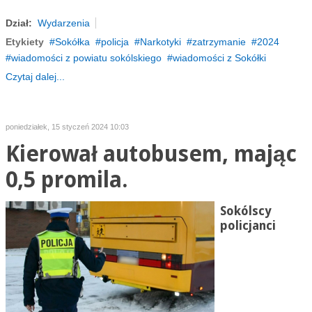
Dział:
Wydarzenia
Etykiety
Sokółka
policja
Narkotyki
zatrzymanie
2024
wiadomości z powiatu sokólskiego
wiadomości z Sokółki
Czytaj dalej...
poniedziałek, 15 styczeń 2024 10:03
Kierował autobusem, mając
0,5 promila.
Sokólscy
policjanci