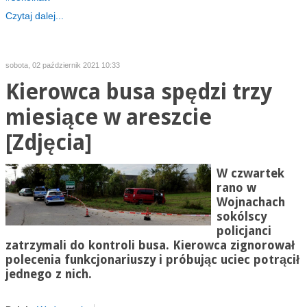
Czytaj dalej...
sobota, 02 październik 2021 10:33
Kierowca busa spędzi trzy
miesiące w areszcie
[Zdjęcia]
W czwartek
rano w
Wojnachach
sokólscy
policjanci
zatrzymali do kontroli busa. Kierowca zignorował
polecenia funkcjonariuszy i
próbując uciec potrącił
jednego z nich.