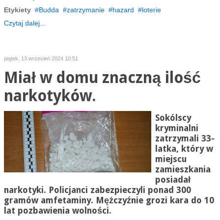
Etykiety
Budda
zatrzymanie
hazard
loterie
Czytaj dalej...
piątek, 13 wrzesień 2024 10:51
Miał w domu znaczną ilość
narkotyków.
Sokólscy
kryminalni
zatrzymali 33-
latka, który w
miejscu
zamieszkania
posiadał
narkotyki. Policjanci zabezpieczyli ponad 300
gramów amfetaminy. Mężczyźnie grozi kara do 10
lat pozbawienia wolności.