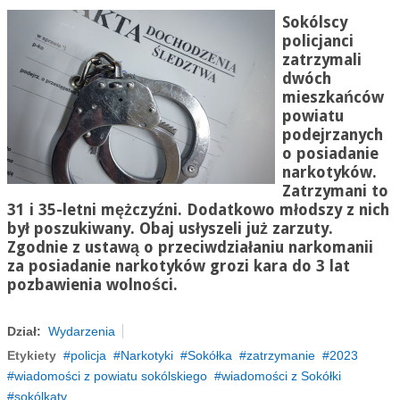
Sokólscy
policjanci
zatrzymali
dwóch
mieszkańców
powiatu
podejrzanych
o posiadanie
narkotyków.
Zatrzymani to
31 i 35-letni mężczyźni. Dodatkowo młodszy z nich
był poszukiwany. Obaj usłyszeli już zarzuty.
Zgodnie z ustawą o przeciwdziałaniu narkomanii
za posiadanie narkotyków grozi kara do 3 lat
pozbawienia wolności.
Dział:
Wydarzenia
Etykiety
policja
Narkotyki
Sokółka
zatrzymanie
2023
wiadomości z powiatu sokólskiego
wiadomości z Sokółki
sokólkatv