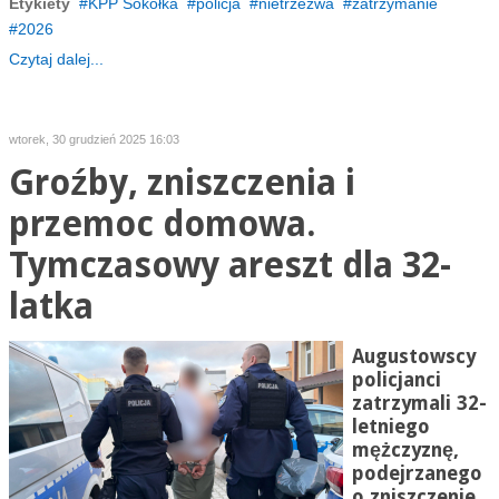
Etykiety
KPP Sokółka
policja
nietrzeźwa
zatrzymanie
2026
Czytaj dalej...
wtorek, 30 grudzień 2025 16:03
Groźby, zniszczenia i
przemoc domowa.
Tymczasowy areszt dla 32-
latka
Augustowscy
policjanci
zatrzymali 32-
letniego
mężczyznę,
podejrzanego
o zniszczenie