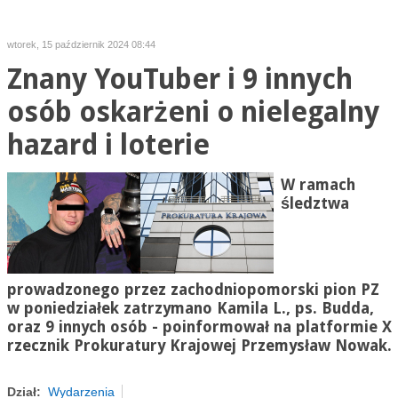
wtorek, 15 październik 2024 08:44
Znany YouTuber i 9 innych
osób oskarżeni o nielegalny
hazard i loterie
W ramach
śledztwa
prowadzonego przez zachodniopomorski pion PZ
w poniedziałek zatrzymano Kamila L., ps. Budda,
oraz 9 innych osób - poinformował na platformie X
rzecznik Prokuratury Krajowej Przemysław Nowak.
Dział:
Wydarzenia