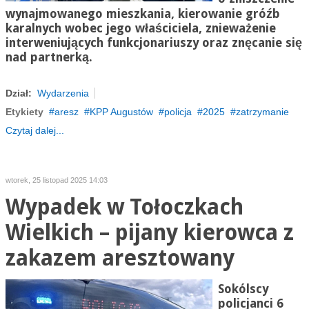
wynajmowanego mieszkania, kierowanie gróźb
karalnych wobec jego właściciela, znieważenie
interweniujących funkcjonariuszy oraz znęcanie się
nad partnerką.
Dział:
Wydarzenia
Etykiety
aresz
KPP Augustów
policja
2025
zatrzymanie
Czytaj dalej...
wtorek, 25 listopad 2025 14:03
Wypadek w Tołoczkach
Wielkich – pijany kierowca z
zakazem aresztowany
Sokólscy
policjanci 6