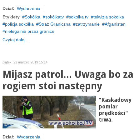
Dział:
Wydarzenia
Etykiety
Sokółka
sokólkatv
sokolka tv
telwizja sokolka
policja sokółka
Straż Graniczna
zatrzymanie
Afganistan
nielegalnie przez granice
Czytaj dalej...
piątek, 22 marzec 2019 15:14
Mijasz patrol... Uwaga bo za
rogiem stoi następny
"Kaskadowy
pomiar
prędkości"
trwa.
Dział:
Wydarzenia