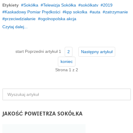
Etykiety
Sokółka
Telewizja Sokółka
sokólkatv
2019
Kaskadowy Pomiar Prędkości
kpp sokolka
auta
zatrzymanie
przeciwdziałanie
ogolnopolska akcja
Czytaj dalej...
start
Poprzedni artykuł
1
2
Następny artykuł
koniec
Strona 1 z 2
JAKOŚĆ
POWIETRZA SOKÓŁKA