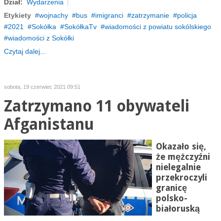
Dział:
Wydarzenia
Etykiety
wojnachy
bus
imigranci
zatrzymanie
policja
2021
Sokółka
SokółkaTv
wiadomości z powiatu sokólskiego
wiadomości z Sokółki
Czytaj dalej...
sobota, 19 czerwiec 2021 09:51
Zatrzymano 11 obywateli
Afganistanu
Okazało się,
że mężczyźni
nielegalnie
przekroczyli
granicę
polsko-
białoruską