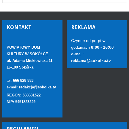
KONTAKT
REKLAMA
Czynne od pn-pt w
godzinach
8:00 - 16:00
POWIATOWY DOM
e-mail:
KULTURY W SOKÓŁCE
reklama@sokolka.tv
ul. Adama Mickiewicza 11
16-100 Sokółka
tel:
666 828 883
e-mail:
redakcja@sokolka.tv
REGON: 388681522
NIP: 5451823249
REGULAMIN