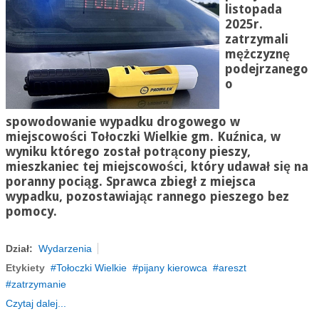
listopada
2025r.
zatrzymali
mężczyznę
podejrzanego
o
spowodowanie wypadku drogowego w
miejscowości Tołoczki Wielkie gm. Kuźnica, w
wyniku którego został potrącony pieszy,
mieszkaniec tej miejscowości, który udawał się na
poranny pociąg. Sprawca zbiegł z miejsca
wypadku, pozostawiając rannego pieszego bez
pomocy.
Dział:
Wydarzenia
Etykiety
Tołoczki Wielkie
pijany kierowca
areszt
zatrzymanie
Czytaj dalej...