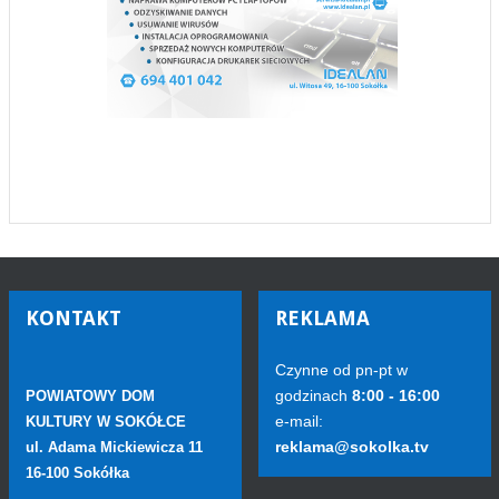
KONTAKT
REKLAMA
Czynne od pn-pt w
godzinach
8:00 - 16:00
POWIATOWY DOM
e-mail:
KULTURY W SOKÓŁCE
reklama@sokolka.tv
ul. Adama Mickiewicza 11
16-100 Sokółka