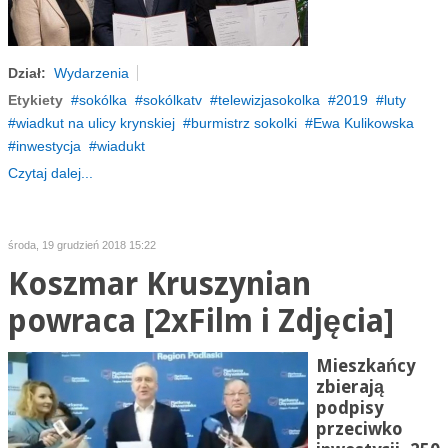
Dział:
Wydarzenia
Etykiety
sokólka
sokólkatv
telewizjasokolka
2019
luty
wiadkut na ulicy krynskiej
burmistrz sokolki
Ewa Kulikowska
inwestycja
wiadukt
Czytaj dalej...
środa, 19 grudzień 2018 15:22
Koszmar Kruszynian
powraca [2xFilm i Zdjęcia]
Mieszkańcy
zbierają
podpisy
przeciwko