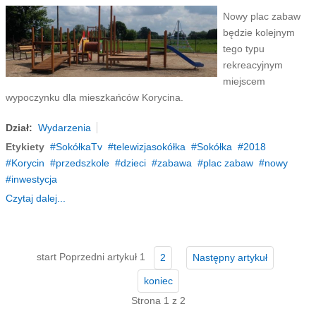
Nowy plac zabaw
będzie kolejnym
tego typu
rekreacyjnym
miejscem
wypoczynku dla mieszkańców Korycina.
Dział:
Wydarzenia
Etykiety
SokółkaTv
telewizjasokółka
Sokółka
2018
Korycin
przedszkole
dzieci
zabawa
plac zabaw
nowy
inwestycja
Czytaj dalej...
start
Poprzedni artykuł
1
2
Następny artykuł
koniec
Strona 1 z 2