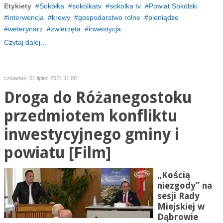
Etykiety
Sokółka
sokólkatv
sokolka tv
Powiat Sokólski
interwencja
krowy
gospodarstwo rolne
pieniądze
weterynarz
zwierzęta
inwestycja
Czytaj dalej...
czwartek, 01 lipiec 2021 11:00
Droga do Różanegostoku
przedmiotem konfliktu
inwestycyjnego gminy i
powiatu [Film]
„Kością
niezgody” na
sesji Rady
Miejskiej w
Dąbrowie