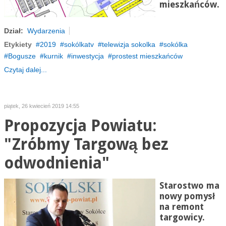
mieszkańców.
Dział:
Wydarzenia
Etykiety
2019
sokólkatv
telewizja sokolka
sokólka
Bogusze
kurnik
inwestycja
prostest mieszkańców
Czytaj dalej...
piątek, 26 kwiecień 2019 14:55
Propozycja Powiatu:
"Zróbmy Targową bez
odwodnienia"
Starostwo ma
nowy pomysł
na remont
targowicy.