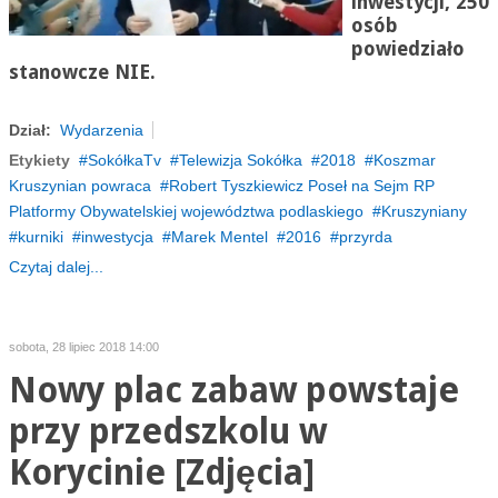
inwestycji, 250
osób
powiedziało
stanowcze NIE.
Dział:
Wydarzenia
Etykiety
SokółkaTv
Telewizja Sokółka
2018
Koszmar
Kruszynian powraca
Robert Tyszkiewicz Poseł na Sejm RP
Platformy Obywatelskiej województwa podlaskiego
Kruszyniany
kurniki
inwestycja
Marek Mentel
2016
przyrda
Czytaj dalej...
sobota, 28 lipiec 2018 14:00
Nowy plac zabaw powstaje
przy przedszkolu w
Korycinie [Zdjęcia]