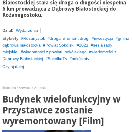
Białostockiej stała się droga o długości niespełna
6 km prowadząca z Dąbrowy Białostockiej do
Różanegostoku
.
Dział:
Wydarzenia
Etykiety
Różanystok
droga
remont drogi
inwestycja
gmina
dąbrowa białostocka
Powiat Sokólski
2021
sesja rady
miejskiej
wiadomości z powiatu sokólskiego
wiadomości z
Dąbrowy Białostockiej
SokółkaTv
sokólkatv
Czytaj dalej...
środa, 09 czerwiec 2021 09:02
Budynek wielofunkcyjny w
Przystawce zostanie
wyremontowany [Film]