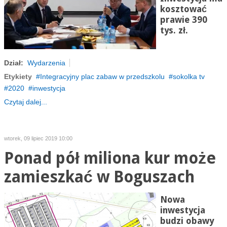
kosztować
prawie 390
tys. zł.
Dział:
Wydarzenia
Etykiety
Integracyjny plac zabaw w przedszkolu
sokolka tv
2020
inwestycja
Czytaj dalej...
wtorek, 09 lipiec 2019 10:00
Ponad pół miliona kur może
zamieszkać w Boguszach
Nowa
inwestycja
budzi obawy