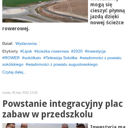
mogą się
cieszyć płynną
jazdą dzięki
nowej ścieżce
rowerowej
.
Dział:
Wydarzenia
Etykiety
Lipsk
ścieżka rowerowa
2020
inwestycja
ROWER
sokólkatv
Telewizja Sokółka
wiadomości z powiatu
sokólskiego
wiadomości z powiatu augustowskiego
Czytaj dalej...
środa, 05 luty 2020 12:00
Powstanie integracyjny plac
zabaw w przedszkolu
Inwestycja ma