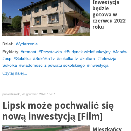
Inwestycja
będzie
gotowa w
czerwcu 2022
roku
Dział:
Wydarzenia
Etykiety
remont
Przystawka
Budynek wielofunkcyjny
Janów
osp
Sokółka
SokółkaTv
sokolka tv
kultura
Telewizja
Sokółka
wiadomości z powiatu sokólskiego
inwestycja
Czytaj dalej...
poniedziałek, 28 grudzień 2020 15:07
Lipsk może pochwalić się
nową inwestycją [Film]
Mieszkańcy