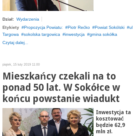
Dział:
Wydarzenia
Etykiety
Propozycja Powiatu:
Piotr Rećko
Powiat Sokólski
ul
Targowa
sokolska targowica
inwestycja
gmina sokółka
Czytaj dalej...
piątek, 15 luty 2019 11:00
Mieszkańcy czekali na to
ponad 50 lat. W Sokółce w
końcu powstanie wiadukt
Inwestycja ta
kosztować
będzie 62,9
mln zł.