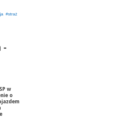
ja
straż
 -
SP w
nie o
pojazdem
a
e