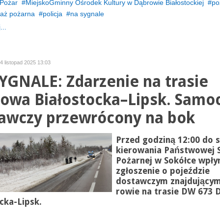
Pożar
MiejskoGminny Ośrodek Kultury w Dąbrowie Białostockiej
po
raż pożarna
policja
na sygnale
...
24 listopad 2025 13:03
YGNALE: Zdarzenie na trasie
owa Białostocka–Lipsk. Samo
awczy przewrócony na bok
Przed godziną 12:00 do s
kierowania Państwowej 
Pożarnej w Sokółce wpły
zgłoszenie o pojeździe
dostawczym znajdującym
rowie na trasie DW 673
cka-Lipsk.