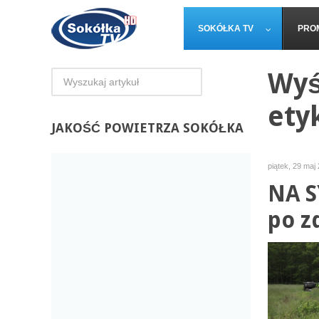
SOKÓŁKA TV
PRO
Wyś
ety
JAKOŚĆ
POWIETRZA SOKÓŁKA
piątek, 29 maj
NA S
po z