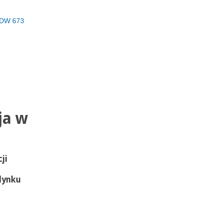
DW 673
ja w
ji
dynku