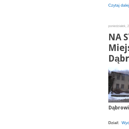
Czytaj dalej
poniedziałek, 
NA S
Miej
Dąbr
Dąbrowie
Dział:
Wyd