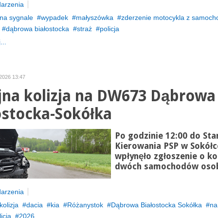
arzenia
na sygnale
wypadek
małyszówka
zderzenie motocykla z samoc
dąbrowa białostocka
straż
policja
...
 2026 13:47
jna kolizja na DW673 Dąbrowa
ostocka-Sokółka
Po godzinie 12:00 do St
Kierowania PSP w Sokółc
wpłynęło zgłoszenie o kol
dwóch samochodów oso
arzenia
kolizja
dacia
kia
Różanystok
Dąbrowa Białostocka Sokółka
na
icja
2026