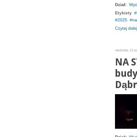
Dział:
Wyd
Etykiety
2025
na
Czytaj dalej
niedziela, 12 
NA S
budy
Dąbr