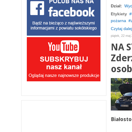
Dział:
Wyd
Etykiety
pożarna
Czytaj dalej
piątek, 22 maj
NA S
Zder
oso
Białosto