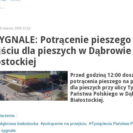
...
16 marzec 2026 12:52
YGNALE: Potrącenie pieszego
jściu dla pieszych w Dąbrowie
ostockiej
Przed godziną 12:00 dos
potrącenia pieszego na p
dla pieszych przy ulicy Ty
Państwa Polskiego w Dą
Białostockiej.
arzenia
dąbrowa białostocka
potrącenie na przejściu
Tysiąclecia Państwa P
 sygnale