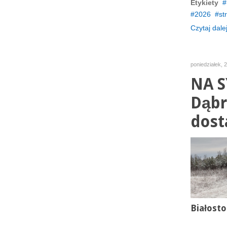
Etykiety
2026
st
Czytaj dalej
poniedziałek, 
NA S
Dąbr
dost
Białosto