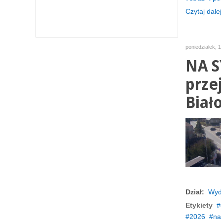
Czytaj dalej
poniedziałek, 
NA S
prze
Biał
Dział:
Wyd
Etykiety
2026
na