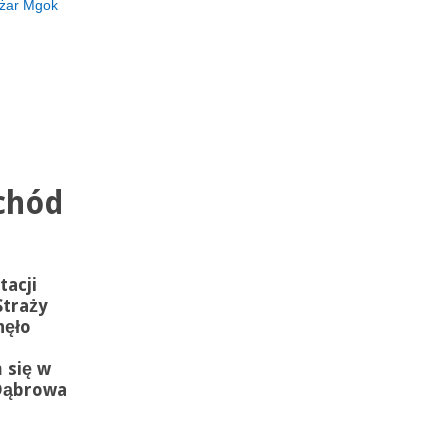
żar Mgok
chód
tacji
Straży
nęło
 się w
 Dąbrowa