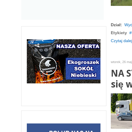
Dział:
Wyd
Etykiety
Czytaj dalej
wtorek, 26 maj
NA S
się 