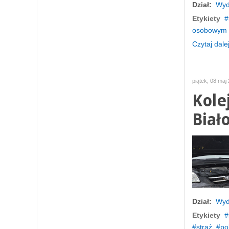
Dział:
Wyd
Etykiety
osobowym
Czytaj dalej
piątek, 08 maj
Kole
Biał
Dział:
Wyd
Etykiety
straż
pol