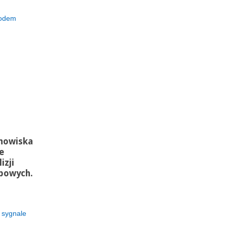
hodem
anowiska
e
izji
bowych.
 sygnale