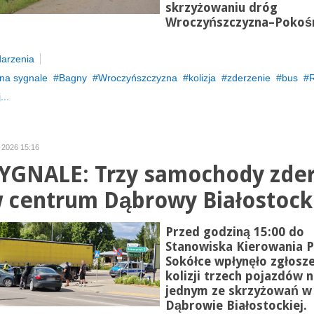
skrzyżowaniu dróg
Wroczyńszczyzna–Pokoś
arzenia
na sygnale
Bagny
Wroczyńszczyzna
kolizja
zderzenie
bus
R
...
 2026 15:16
YGNALE: Trzy samochody zder
w centrum Dąbrowy Białostock
Przed godziną 15:00 do
Stanowiska Kierowania 
Sokółce wpłynęło zgłosze
kolizji trzech pojazdów 
jednym ze skrzyżowań w
Dąbrowie Białostockiej.