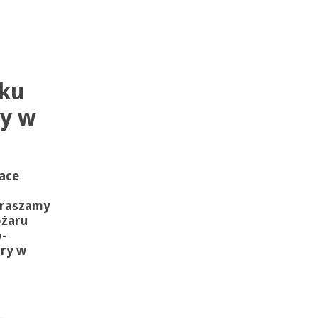
nku
y w
ace
praszamy
ożaru
o-
ry w