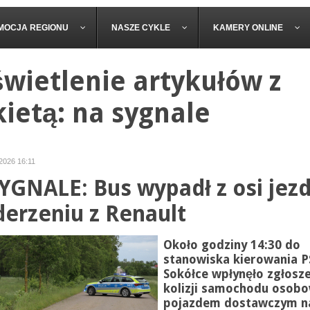
MOCJA REGIONU
NASZE CYKLE
KAMERY ONLINE
wietlenie artykułów z
kietą: na sygnale
 2026 16:11
YGNALE: Bus wypadł z osi jezd
derzeniu z Renault
Około godziny 14:30 do
stanowiska kierowania P
Sokółce wpłynęło zgłosze
kolizji samochodu osob
pojazdem dostawczym n