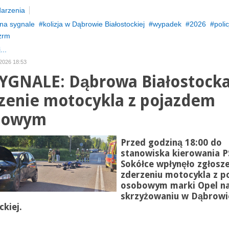
arzenia
na sygnale
kolizja w Dąbrowie Białostockiej
wypadek
2026
polic
zrm
...
 2026 18:53
YGNALE: Dąbrowa Białostocka
zenie motocykla z pojazdem
bowym
Przed godziną 18:00 do
stanowiska kierowania P
Sokółce wpłynęło zgłosze
zderzeniu motocykla z 
osobowym marki Opel n
skrzyżowaniu w Dąbrowi
ckiej.