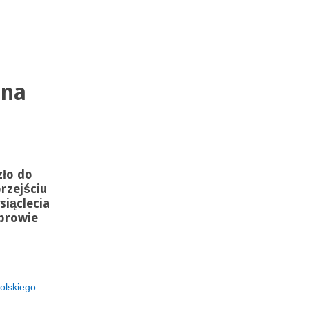
 na
zło do
rzejściu
siąclecia
browie
olskiego