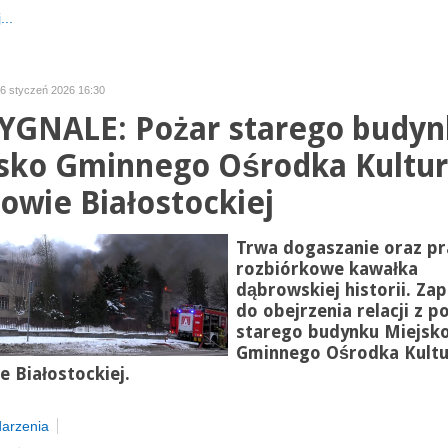
...
26 styczeń 2026 16:30
YGNALE: Pożar starego budy
sko Gminnego Ośrodka Kultur
owie Białostockiej
Trwa dogaszanie oraz pr
rozbiórkowe kawałka
dąbrowskiej historii. Za
do obejrzenia relacji z p
starego budynku Miejsk
Gminnego Ośrodka Kultu
 Białostockiej.
arzenia