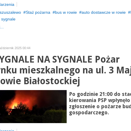
arzenia
szuszalewo
Staż pożarna
bus w rowie
auto dostawcze w rowie
 sygnale
...
październik 2025 00:44
YGNALE NA SYGNALE Pożar
nku mieszkalnego na ul. 3 Ma
owie Białostockiej
Po godzinie 21:00 do stac
kierowania PSP wpłynęło
zgłoszenie o pożarze bu
gospodarczego.