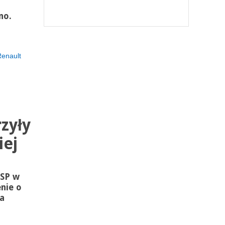
no.
enault
zyły
iej
PSP w
nie o
na