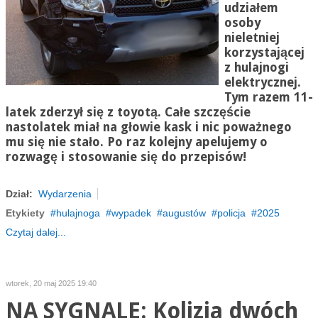
udziałem
osoby
nieletniej
korzystającej
z hulajnogi
elektrycznej.
Tym razem 11-
latek zderzył się z toyotą. Całe szczęście
nastolatek miał na głowie kask i nic poważnego
mu się nie stało. Po raz kolejny apelujemy o
rozwagę i stosowanie się do przepisów!
Dział:
Wydarzenia
Etykiety
hulajnoga
wypadek
augustów
policja
2025
Czytaj dalej...
wtorek, 20 maj 2025 19:40
NA SYGNALE: Kolizja dwóch