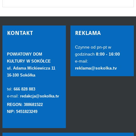
KONTAKT
REKLAMA
Czynne od pn-pt w
godzinach
8:00 - 16:00
POWIATOWY DOM
e-mail:
KULTURY W SOKÓŁCE
reklama@sokolka.tv
ul. Adama Mickiewicza 11
16-100 Sokółka
tel:
666 828 883
e-mail:
redakcja@sokolka.tv
REGON: 388681522
NIP: 5451823249