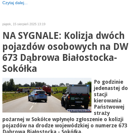
Czytaj dalej...
piątek, 15 sierpień 2025 13:19
NA SYGNALE: Kolizja dwóch
pojazdów osobowych na DW
673 Dąbrowa Białostocka-
Sokółka
Po godzinie
jedenastej do
stacji
kierowania
Państwowej
straży
pożarnej w Sokółce wpłynęło zgłoszenie o kolizji
pojazdów na drodze wojewódzkiej o numerze 673
Dąbrowa
Białostocka - Sokółka
.