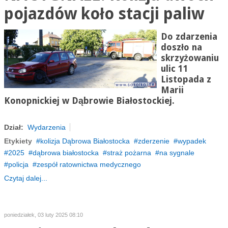
pojazdów koło stacji paliw
Do zdarzenia
doszło na
skrzyżowaniu
ulic 11
Listopada z
Marii
Konopnickiej w Dąbrowie Białostockiej.
Dział:
Wydarzenia
Etykiety
kolizja Dąbrowa Białostocka
zderzenie
wypadek
2025
dąbrowa białostocka
straż pożarna
na sygnale
policja
zespół ratownictwa medycznego
Czytaj dalej...
poniedziałek, 03 luty 2025 08:10