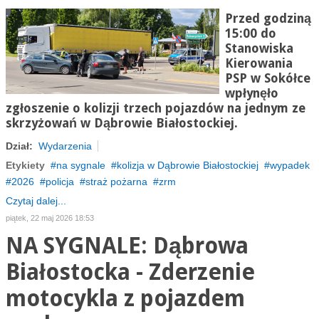
Przed godziną
15:00 do
Stanowiska
Kierowania
PSP w Sokółce
wpłynęło
zgłoszenie o kolizji trzech pojazdów na jednym ze
skrzyżowań w Dąbrowie Białostockiej.
Dział:
Wydarzenia
Etykiety
na sygnale
kolizja w Dąbrowie Białostockiej
wypadek
2026
policja
straż pożarna
zrm
Czytaj dalej...
piątek, 22 maj 2026 18:53
NA SYGNALE: Dąbrowa
Białostocka - Zderzenie
motocykla z pojazdem