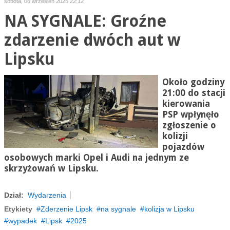
sobota, 06 wrzesień 2025 22:12
NA SYGNALE: Groźne
zdarzenie dwóch aut w
Lipsku
Około godziny
21:00 do stacji
kierowania
PSP wpłynęło
zgłoszenie o
kolizji
pojazdów
osobowych marki Opel i Audi na jednym ze
skrzyżowań w Lipsku.
Dział:
Wydarzenia
Etykiety
Zderzenie Lipsk
na sygnale
kolizja w Lipsku
wypadek
Lipsk
2025