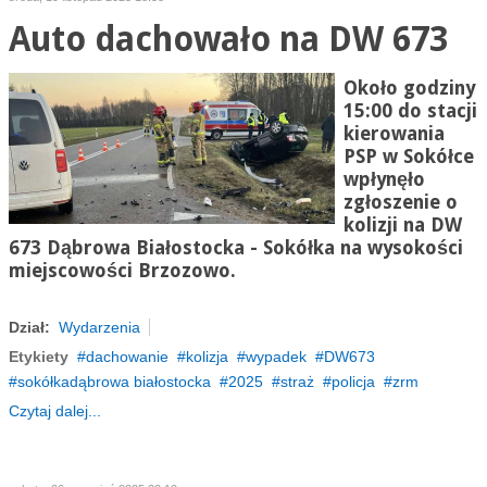
Auto dachowało na DW 673
Około godziny
15:00 do stacji
kierowania
PSP w Sokółce
wpłynęło
zgłoszenie o
kolizji na DW
673 Dąbrowa Białostocka - Sokółka na wysokości
miejscowości Brzozowo.
Dział:
Wydarzenia
Etykiety
dachowanie
kolizja
wypadek
DW673
sokółkadąbrowa białostocka
2025
straż
policja
zrm
Czytaj dalej...