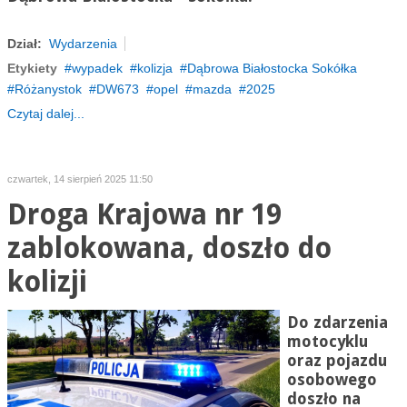
Dział:
Wydarzenia
Etykiety
wypadek
kolizja
Dąbrowa Białostocka Sokółka
Różanystok
DW673
opel
mazda
2025
Czytaj dalej...
czwartek, 14 sierpień 2025 11:50
Droga Krajowa nr 19
zablokowana, doszło do
kolizji
Do zdarzenia
motocyklu
oraz pojazdu
osobowego
doszło na