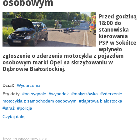
osobowym
Przed godziną
18:00 do
stanowiska
kierowania
PSP w Sokółce
wpłynęło
zgłoszenie o zderzeniu motocykla z pojazdem
osobowym marki Opel na skrzyżowaniu w
Dąbrowie Białostockiej.
Dział:
Wydarzenia
Etykiety
na sygnale
wypadek
małyszówka
zderzenie
motocykla z samochodem osobowym
dąbrowa białostocka
straż
policja
Czytaj dalej...
środa, 19 listopad 2025 18:58