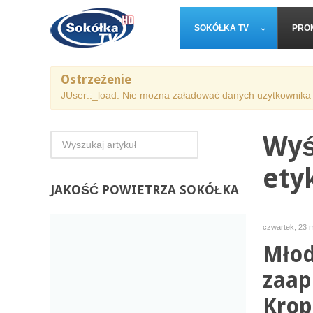
SOKÓŁKA TV
PRO
Ostrzeżenie
JUser::_load: Nie można załadować danych użytkownika 
Wyś
ety
JAKOŚĆ
POWIETRZA SOKÓŁKA
czwartek, 23 m
Młod
zaap
Krop