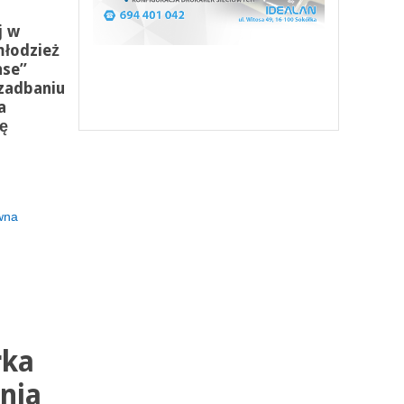
j w
młodzież
nse”
zadbaniu
a
ę
wna
rka
nia