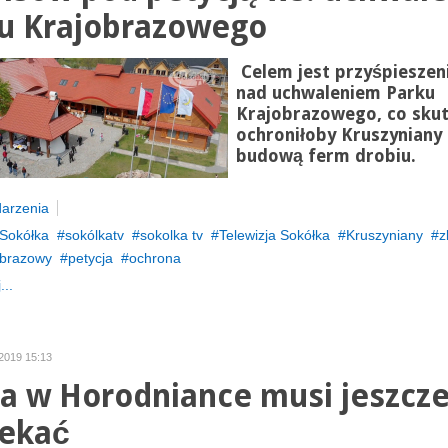
u Krajobrazowego
Celem jest przyśpieszen
nad uchwaleniem Parku
Krajobrazowego, co skut
ochroniłoby Kruszyniany
budową ferm drobiu.
arzenia
Sokółka
sokólkatv
sokolka tv
Telewizja Sokółka
Kruszyniany
z
obrazowy
petycja
ochrona
...
 2019 15:13
a w Horodniance musi jeszcz
ekać