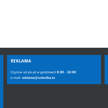
REKLAMA
Czynne od pn-pt w godzinach
8:00 - 16:00
e-mail:
reklama@sokolka.tv