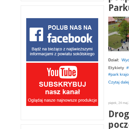
Park
Dział:
Wyd
Etykiety
park kraj
Czytaj dalej
piątek, 24 maj
Drog
pocz