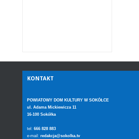
KONTAKT
POWIATOWY DOM KULTURY W SOKÓŁCE
ul. Adama Mickiewicza 11
16-100 Sokółka
tel:
666 828 883
e-mail:
redakcja@sokolka.tv