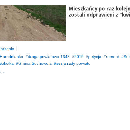
Mieszkańcy po raz kolej
zostali odprawieni z "kw
arzenia
Horodnianka
droga powiatowa 1348
2019
petycja
remont
Sok
 Sokółka
Gmina Suchowola
sesja rady powiatu
...