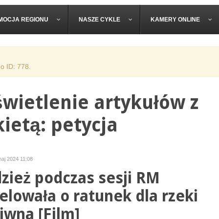
MOCJA REGIONU
NASZE CYKLE
KAMERY ONLINE
o ID: 778.
wietlenie artykułów z
kietą: petycja
aj 2024 11:08
zież podczas sesji RM
elowała o ratunek dla rzeki
iwna [Film]