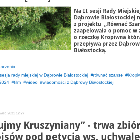
Na II sesji Rady Miejskie
Dąbrowie Białostockiej 
z projektu „Równać Sza
zaapelowała o pomoc w 
o rzeczkę Kropiwna któr
przepływa przez Dąbrow
Białostocką.
arzenia
sesja rady miejskiej w Dąbrowie Białostockiej
równać szanse
Kropi
2024
film
wideo
wiadomości z Dąbrowy Białostockiej
...
rwiec 2021 12:27
ujmy Kruszyniany” - trwa zbió
isów pod petycją ws. uchwale