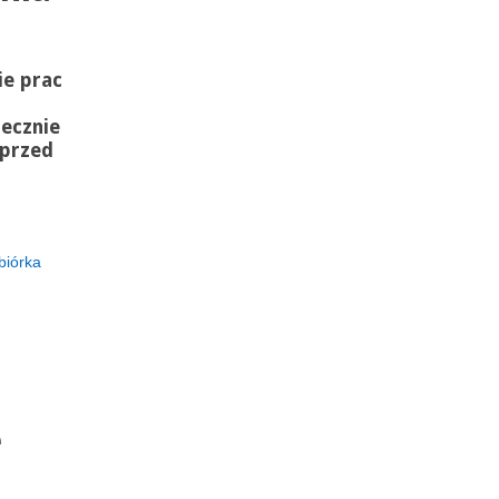
ie prac
ecznie
 przed
biórka
e