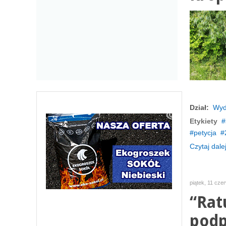
Dział:
Wyd
Etykiety
petycja
Czytaj dalej
piątek, 11 cze
“Rat
podp