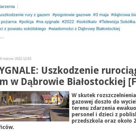
arzenia
uszkodzenie rury z gazem
pogotowie gazowe
3 maja
dąbrowa bi
ż pożarna
policja
na sygnale
2022
sokólkatv
Telewizja Sokółka
i z powiatu sokólskiego
wiadomości z Dąbrowy Białostockiej
...
28 marzec 2022 12:53
YGNALE: Uszkodzenie rurocią
m w Dąbrowie Białostockiej [F
W skutek rozszczelnienia
gazowej doszło do wycie
terenu zdarzenia ewaku
personel i dzieci z pobli
przedszkola oraz około 
ńców.