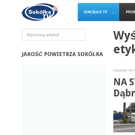
SOKÓŁKA TV
PRO
Wyś
ety
JAKOŚĆ
POWIETRZA SOKÓŁKA
czwartek, 26 
NA S
Dąbr