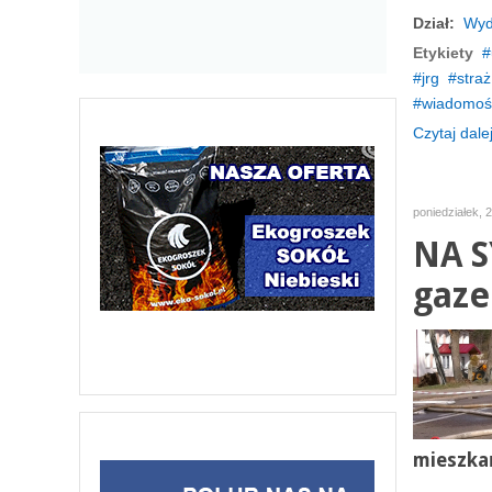
Dział:
Wyd
Etykiety
jrg
stra
wiadomośc
Czytaj dalej
poniedziałek, 
NA S
gaze
mieszka