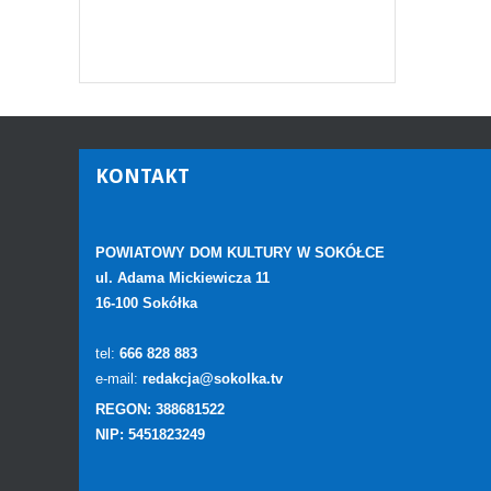
KONTAKT
POWIATOWY DOM KULTURY W SOKÓŁCE
ul. Adama Mickiewicza 11
16-100 Sokółka
tel:
666 828 883
e-mail:
redakcja@sokolka.tv
REGON: 388681522
NIP: 5451823249