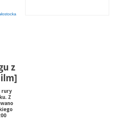
ałostocka
gu z
ilm]
 rury
ku. Z
owano
skiego
200