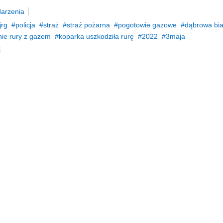
arzenia
jrg
policja
straż
straż pożarna
pogotowie gazowe
dąbrowa bia
ie rury z gazem
koparka uszkodziła rurę
2022
3maja
...