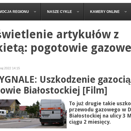
MOCJA REGIONU
NASZE CYKLE
KAMERY ONLINE
wietlenie artykułów z
kietą: pogotowie gazow
maj 2022 14:15
YGNALE: Uszkodzenie gazoci
owie Białostockiej [Film]
To już drugie takie uszk
przewodu gazowego w D
Białostockiej na ulicy 3 
ciągu 2 miesięcy.