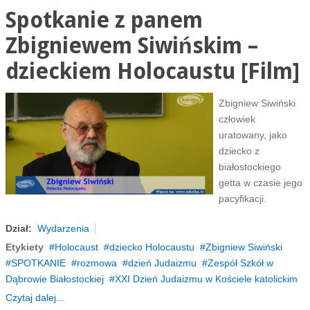
Spotkanie z panem
Zbigniewem Siwińskim –
dzieckiem Holocaustu [Film]
Zbigniew Siwiński
człowiek
uratowany, jako
dziecko z
białostockiego
getta w czasie jego
pacyfikacji.
Dział:
Wydarzenia
Etykiety
Holocaust
dziecko Holocaustu
Zbigniew Siwiński
SPOTKANIE
rozmowa
dzień Judaizmu
Zespół Szkół w
Dąbrowie Białostockiej
XXI Dzień Judaizmu w Kościele katolickim
Czytaj dalej...