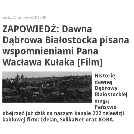
piątek, 23 sierpień 2019 15:49
ZAPOWIEDŹ: Dawna
Dąbrowa Białostocka pisana
wspomnieniami Pana
Wacława Kułaka [Film]
Historię
dawnej
Dąbrowy
Białostockiej
mogą
Państwo
obejrzeć już dziś na naszym kanale 222 telewizji
kablowej firm:
Idelan
, SulikaNet oraz KOBA.