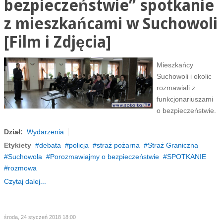
bezpieczeństwie” spotkanie
z mieszkańcami w Suchowoli
[Film i Zdjęcia]
Mieszkańcy
Suchowoli i okolic
rozmawiali z
funkcjonariuszami
o bezpieczeństwie.
Dział:
Wydarzenia
Etykiety
debata
policja
straż pożarna
Straż Graniczna
Suchowola
Porozmawiajmy o bezpieczeństwie
SPOTKANIE
rozmowa
Czytaj dalej...
środa, 24 styczeń 2018 18:00