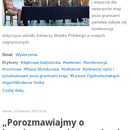
i wsparcia dla
weteranów misji
poza granicami
państwa odbyła się
konferencja
dotycząca udziału żołnierzy Wojska Polskiego w misjach
zagranicznych.
Dział:
Wydarzenia
Etykiety
dąbrowa białostocka
weterani
konferencja
rozmowa
Klasa Mundurowa
żołnierze
żołnierze ranni i
poszkodowani poza granicami kraju
Liceum Ogólnokształcące
imgenNikodema Sulika
Czytaj dalej...
wtorek, 24 kwiecień 2018 16:00
„Porozmawiajmy o