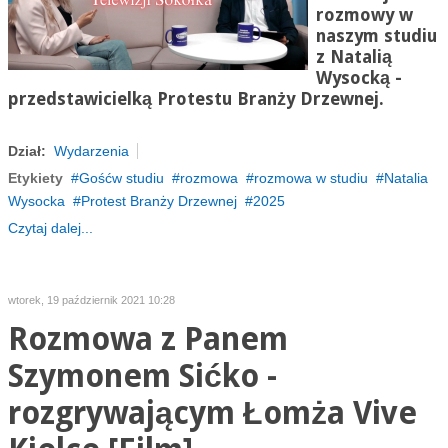
rozmowy w
naszym studiu
z Natalią
Wysocką -
przedstawicielką Protestu Branży Drzewnej.
Dział:
Wydarzenia
Etykiety
Gośćw studiu
rozmowa
rozmowa w studiu
Natalia
Wysocka
Protest Branży Drzewnej
2025
Czytaj dalej...
wtorek, 19 październik 2021 10:28
Rozmowa z Panem
Szymonem Sićko -
rozgrywającym Łomża Vive