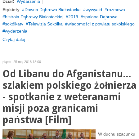
Dział:
Wydarzenia
Etykiety
Dawna Dąbrowa Białostocka
wywyaid
rozmowa
histroia Dąbrowy Białostockiej
2019
spalona Dąbrowa
sokólkatv
Telewizja Sokółka
wiadomości z powiatu sokólskiego
wydarzenia
Czytaj dalej...
piątek, 25 maj 2018 18:00
Od Libanu do Afganistanu...
szlakiem polskiego żołnierza
- spotkanie z weteranami
misji poza granicami
państwa [Film]
W duchu szacunku