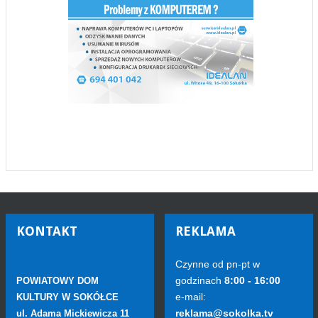
KONTAKT
REKLAMA
Czynne od pn-pt w
godzinach
8:00 - 16:00
POWIATOWY DOM
e-mail:
KULTURY W SOKÓŁCE
reklama@sokolka.tv
ul. Adama Mickiewicza 11