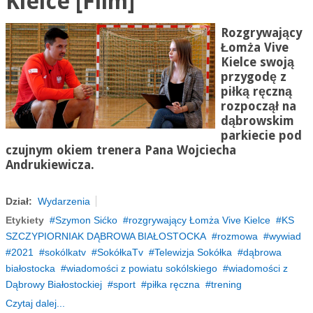
Kielce [Film]
Rozgrywający
Łomża Vive
Kielce swoją
przygodę z
piłką ręczną
rozpoczął na
dąbrowskim
parkiecie pod
czujnym okiem trenera Pana Wojciecha
Andrukiewicza.
Dział:
Wydarzenia
Etykiety
Szymon Sićko
rozgrywający Łomża Vive Kielce
KS
SZCZYPIORNIAK DĄBROWA BIAŁOSTOCKA
rozmowa
wywiad
2021
sokólkatv
SokółkaTv
Telewizja Sokółka
dąbrowa
białostocka
wiadomości z powiatu sokólskiego
wiadomości z
Dąbrowy Białostockiej
sport
piłka ręczna
trening
Czytaj dalej...